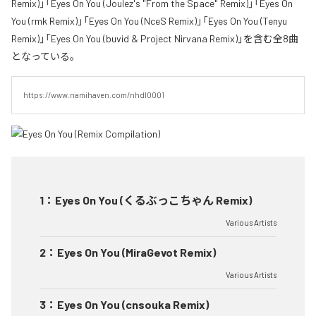
Remix)」「Eyes On You (Joulez's "From the Space" Remix)」「Eyes On
You (rmk Remix)」「Eyes On You (NceS Remix)」「Eyes On You (Tenyu
Remix)」「Eyes On You (buvid & Project Nirvana Remix)」を含む全8曲
となっている。
https://www.namihaven.com/nhdl0001
1
：
Eyes On You (くるぶっこちゃん Remix)
Various Artists
2
：
Eyes On You (MiraGevot Remix)
Various Artists
3
：
Eyes On You (cnsouka Remix)