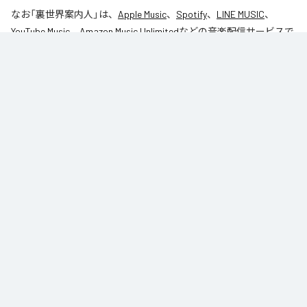
なお「
裏世界案内人
」は、
Apple Music
、
Spotify
、
LINE MUSIC
、
YouTube Music
、
Amazon Music Unlimited
などの音楽配信サービスで
聴くことができる。
各配信サービス：
裏世界案内人
1
：
裏世界案内人
table_1
Caro kissa
ジャンル：
インストゥルメンタル
/
ヒップホップ/ラップ
table_1