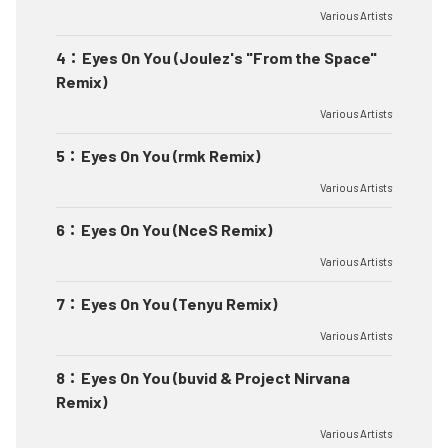
Various Artists
4
：
Eyes On You (Joulez's "From the Space"
Remix)
Various Artists
5
：
Eyes On You (rmk Remix)
Various Artists
6
：
Eyes On You (NceS Remix)
Various Artists
7
：
Eyes On You (Tenyu Remix)
Various Artists
8
：
Eyes On You (buvid & Project Nirvana
Remix)
Various Artists