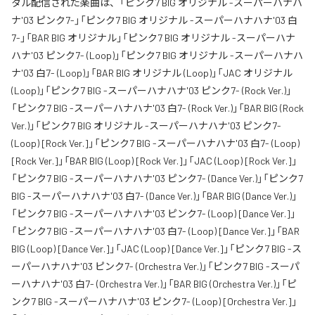
タル配信された楽曲は、「ピンク7 BIG オリジナル -スーパーハナハ
ナ'03 ピンク7-」「ピンク7 BIG オリジナル -スーパーハナハナ'03 白
7-」「BAR BIG オリジナル」「ピンク7 BIG オリジナル -スーパーハナ
ハナ'03 ピンク7- (Loop)」「ピンク7 BIG オリジナル -スーパーハナハ
ナ'03 白7- (Loop)」「BAR BIG オリジナル (Loop)」「JAC オリジナル
(Loop)」「ピンク7 BIG -スーパーハナハナ'03 ピンク7- (Rock Ver.)」
「ピンク7 BIG -スーパーハナハナ'03 白7- (Rock Ver.)」「BAR BIG (Rock
Ver.)」「ピンク7 BIG オリジナル -スーパーハナハナ'03 ピンク7-
(Loop) [Rock Ver.]」「ピンク7 BIG -スーパーハナハナ'03 白7- (Loop)
[Rock Ver.]」「BAR BIG (Loop) [Rock Ver.]」「JAC (Loop) [Rock Ver.]」
「ピンク7 BIG -スーパーハナハナ'03 ピンク7- (Dance Ver.)」「ピンク7
BIG -スーパーハナハナ'03 白7- (Dance Ver.)」「BAR BIG (Dance Ver.)」
「ピンク7 BIG -スーパーハナハナ'03 ピンク7- (Loop) [Dance Ver.]」
「ピンク7 BIG -スーパーハナハナ'03 白7- (Loop) [Dance Ver.]」「BAR
BIG (Loop) [Dance Ver.]」「JAC (Loop) [Dance Ver.]」「ピンク7 BIG -ス
ーパーハナハナ'03 ピンク7- (Orchestra Ver.)」「ピンク7 BIG -スーパ
ーハナハナ'03 白7- (Orchestra Ver.)」「BAR BIG (Orchestra Ver.)」「ピ
ンク7 BIG -スーパーハナハナ'03 ピンク7- (Loop) [Orchestra Ver.]」