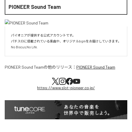
PIONEER Sound Team
パイオニアが提供する公式アカウントです。

パチスロに搭載されている楽曲や、オリジナルbgmをお届けしていきます。

No Biscus,No Life.
PIONEER Sound Team
の他のリリース：
PIONEER Sound Team
https://www.slot-pioneer.co.jp/