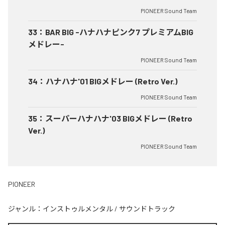
PIONEER Sound Team
33
：
BAR BIG -ハナハナピンク7 プレミアムBIG
メドレー-
PIONEER Sound Team
34
：
ハナハナ'01 BIGメドレー (Retro Ver.)
PIONEER Sound Team
35
：
スーパーハナハナ'03 BIGメドレー (Retro
Ver.)
PIONEER Sound Team
PIONEER
ジャンル：
インストゥルメンタル
/
サウンドトラック