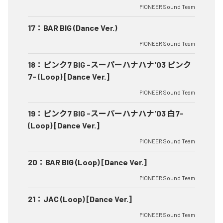
PIONEER Sound Team
17
：
BAR BIG (Dance Ver.)
PIONEER Sound Team
18
：
ピンク7 BIG -スーパーハナハナ'03 ピンク
7- (Loop) [Dance Ver.]
PIONEER Sound Team
19
：
ピンク7 BIG -スーパーハナハナ'03 白7-
(Loop) [Dance Ver.]
PIONEER Sound Team
20
：
BAR BIG (Loop) [Dance Ver.]
PIONEER Sound Team
21
：
JAC (Loop) [Dance Ver.]
PIONEER Sound Team