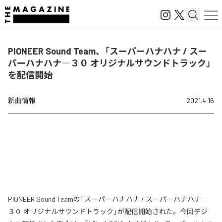
PIONEER Sound Team、「スーパーハナハナ / スー
パーハナハナ―３０ オリジナルサウンドトラック」
を配信開始
新曲情報
2021.4.16
PIONEER Sound Teamの「スーパーハナハナ / スーパーハナハナ―
３０ オリジナルサウンドトラック」が配信開始された。今回デジ