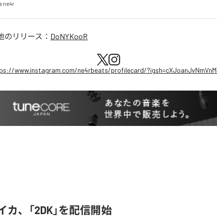
a ne4r
他のリリース：
DoNYKooR
ps://www.instagram.com/ne4rbeats/profilecard/?igsh=cXJoanJvNmVn
ライカ、「2DK」を配信開始