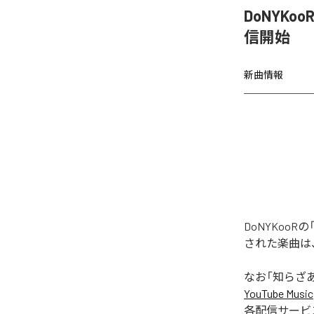
DoNYKo
信開始
新曲情報
DoNYKoo
された楽曲は
なお「
知らざあ
YouTube Music
各配信サービ