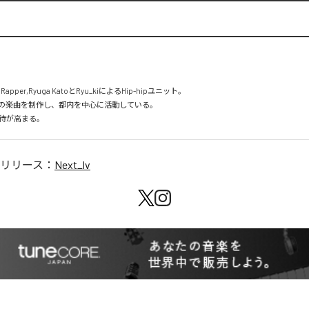
pper,Ryuga KatoとRyu_kiによるHip-hipユニット。

の楽曲を制作し、都内を中心に活動している。

待が高まる。
リリース：
Next_lv