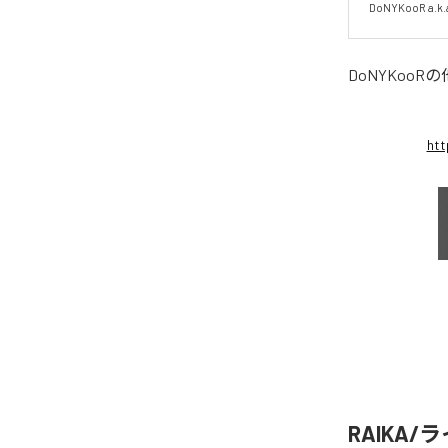
DoNYKooR a.k.
DoNYKooR
の
htt
RAIKA/