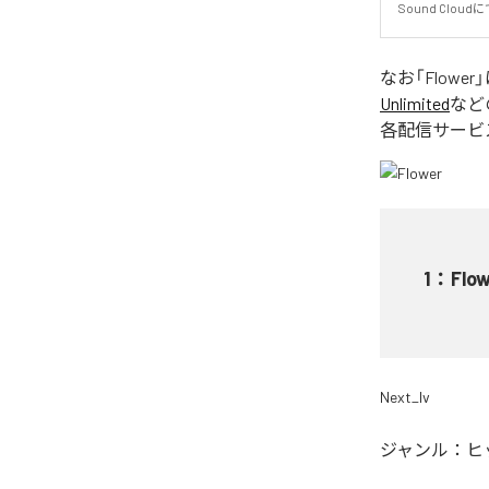
Sound Cloudに
なお「
Flower
Unlimited
など
各配信サービ
1
：
Flo
Next_lv
ジャンル：
ヒ