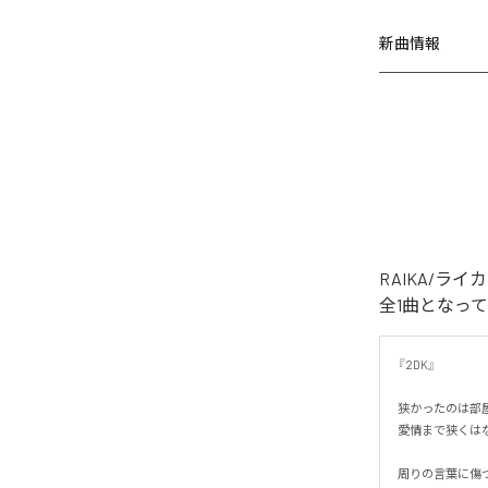
新曲情報
RAIKA/ラ
全1曲となっ
『2DK』

狭かったのは部屋
愛情まで狭くはなか
周りの言葉に傷つ