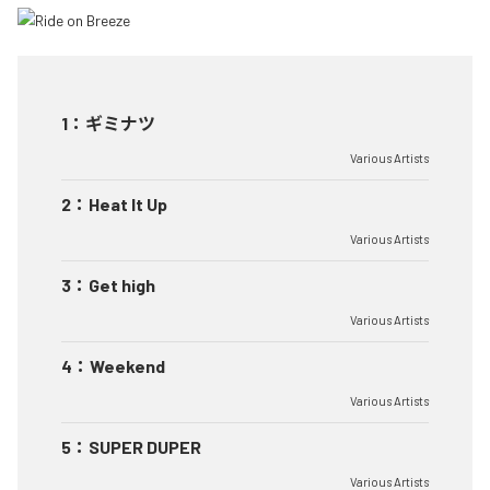
1
：
ギミナツ
Various Artists
2
：
Heat It Up
Various Artists
3
：
Get high
Various Artists
4
：
Weekend
Various Artists
5
：
SUPER DUPER
Various Artists