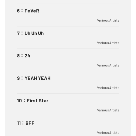
6
：
FeVeR
Various Artists
7
：
Uh Uh Uh
Various Artists
8
：
24
Various Artists
9
：
YEAH YEAH
Various Artists
10
：
First Star
Various Artists
11
：
BFF
Various Artists