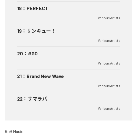
18
：
PERFECT
Various Artists
19
：
サンキュー！
Various Artists
20
：
#GO
Various Artists
21
：
Brand New Wave
Various Artists
22
：
サマラバ
Various Artists
RoB Music