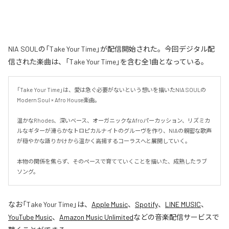
NIA SOULの「Take Your Time」が配信開始された。今回デジタル配
信された楽曲は、「Take Your Time」を含む全1曲となっている。
「Take Your Time」は、愛は急ぐ必要がないという想いを描いたNIA SOULの
Modern Soul × Afro House楽曲。

温かなRhodes、深いベース、オーガニックなAfroパーカッション、リズミカ
ルなギターが滑らかなトロピカルナイトのグルーヴを作り、NIAの親密な歌声
が穏やかな語りかけから温かく高揚するコーラスへと展開していく。

本物の関係を焦らず、そのペースで育てていくことを描いた、成熟したラブ
ソング。
なお「
Take Your Time
」は、
Apple Music
、
Spotify
、
LINE MUSIC
、
YouTube Music
、
Amazon Music Unlimited
などの音楽配信サービスで