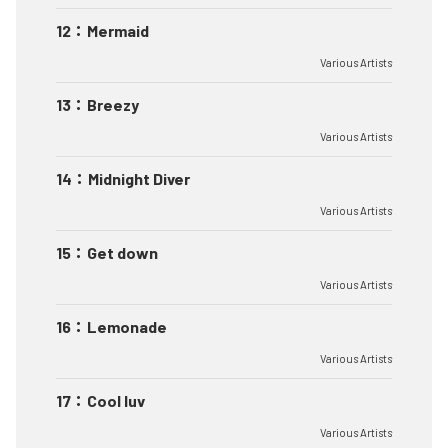
12
：
Mermaid
Various Artists
13
：
Breezy
Various Artists
14
：
Midnight Diver
Various Artists
15
：
Get down
Various Artists
16
：
Lemonade
Various Artists
17
：
Cool luv
Various Artists