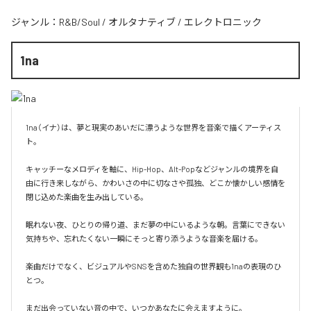
ジャンル：
R&B/Soul
/
オルタナティブ
/
エレクトロニック
1na
1na（イナ）は、夢と現実のあいだに漂うような世界を音楽で描くアーティス
ト。

キャッチーなメロディを軸に、Hip-Hop、Alt-Popなどジャンルの境界を自
由に行き来しながら、かわいさの中に切なさや孤独、どこか懐かしい感情を
閉じ込めた楽曲を生み出している。

眠れない夜、ひとりの帰り道、まだ夢の中にいるような朝。言葉にできない
気持ちや、忘れたくない一瞬にそっと寄り添うような音楽を届ける。

楽曲だけでなく、ビジュアルやSNSを含めた独自の世界観も1naの表現のひ
とつ。

まだ出会っていない音の中で、いつかあなたに会えますように。