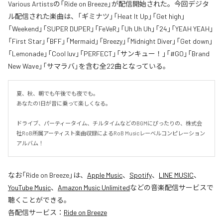
Various Artistsの「Ride on Breeze」が配信開始された。今回デジタ
ル配信された楽曲は、「ギミナツ」「Heat It Up」「Get high」
「Weekend」「SUPER DUPER」「FeVeR」「Uh Uh Uh」「24」「YEAH YEAH」
「First Star」「BFF」「Mermaid」「Breezy」「Midnight Diver」「Get down」
「Lemonade」「Cool luv」「PERFECT」「サンキュー！」「#GO」「Brand
New Wave」「サマラバ」を含む全22曲となっている。
夏、秋、朝でも午後でも夜でも。

あなたの1日が音に乗って楽しくなる。

ドライブ、パーティータイム、チルタイムなどのBGMにぴったりの、株式会
社RoB所属アーティスト楽曲収録によるRoB Musicレーベルコンピレーション
アルバム！
なお「
Ride on Breeze
」は、
Apple Music
、
Spotify
、
LINE MUSIC
、
YouTube Music
、
Amazon Music Unlimited
などの音楽配信サービスで
聴くことができる。
各配信サービス：
Ride on Breeze