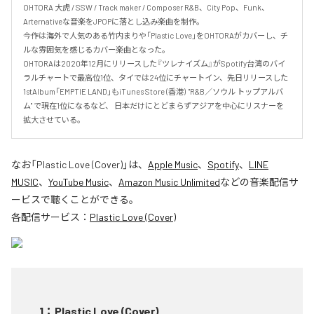
OHTORA 大虎 / SSW / Track maker / Composer R&B、City Pop、Funk、
Arternativeな音楽をJPOPに落とし込み楽曲を制作。

今作は海外で人気のある竹内まりや「Plastic Love」をOHTORAがカバーし、チ
ルな雰囲気を感じるカバー楽曲となった。

OHTORAは2020年12月にリリースした『ツレナイズム』がSpotify台湾のバイ
ラルチャートで最高位1位、タイでは24位にチャートイン、先日リリースした
1stAlbum「EMPTIE LAND」もiTunes Store (香港)  "R&B／ソウル トップアルバ
ム" で現在1位になるなど、 日本だけにとどまらずアジアを中心にリスナーを
拡大させている。
なお「
Plastic Love (Cover)
」は、
Apple Music
、
Spotify
、
LINE
MUSIC
、
YouTube Music
、
Amazon Music Unlimited
などの音楽配信サ
ービスで聴くことができる。
各配信サービス：
Plastic Love (Cover)
1
：
Plastic Love (Cover)