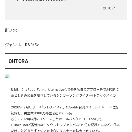
OHTORA
術ノ穴
ジャンル：
R&B/Soul
OHTORA
R＆B、City Pop、Funk、Alternativeな音楽を独自のアプローチでJ-POP に
落とし込み楽曲を制作しているシンガーソングライター/トラックメイカ
ー。

2020年12月リリース「ツレナイズム」はSpotify台湾バイラルチャート1位を
記録し、再生数は100万再生を超えている。

さらに2021年3月にリリースした1stアルバム「EMPTIE LAND」も

iTunes Store(香港)“R&B/ソウルトップアルバム”で1位を記録するなど、日本
だけにとどまらずアジアを中心にリスナーを拡大させている。
