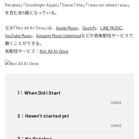
Retakes」「Goodnight Again」「Same Time」「I was not where I was」
を含む全6曲となっている。
なお「
Not All At Once
」は、
Apple Music
、
Spotify
、
LINE MUSIC
、
YouTube Music
、
Amazon Music Unlimited
などの音楽配信サービスで
聴くことができる。
各配信サービス：
Not All At Once
1
：
When Did I Start
O/NCE
2
：
Haven’t started yet
O/NCE
3
：
No Retakes