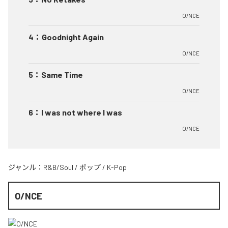
O/NCE
4
：
Goodnight Again
O/NCE
5
：
Same Time
O/NCE
6
：
I was not where I was
O/NCE
ジャンル：
R&B/Soul
/
ポップ
/
K-Pop
O/NCE