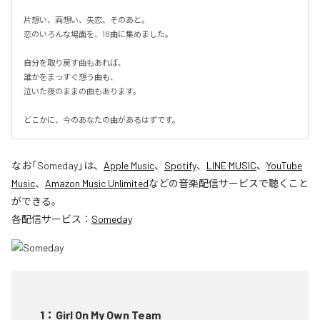
片想い、両想い、失恋、そのあと。

恋のいろんな場面を、18曲に集めました。

自分を取り戻す曲もあれば、

誰かをまっすぐ想う曲も、

泣いた夜のままの曲もあります。

どこかに、今のあなたの曲があるはずです。
なお「
Someday
」は、
Apple Music
、
Spotify
、
LINE MUSIC
、
YouTube
Music
、
Amazon Music Unlimited
などの音楽配信サービスで聴くこと
ができる。
各配信サービス：
Someday
1
：
Girl On My Own Team