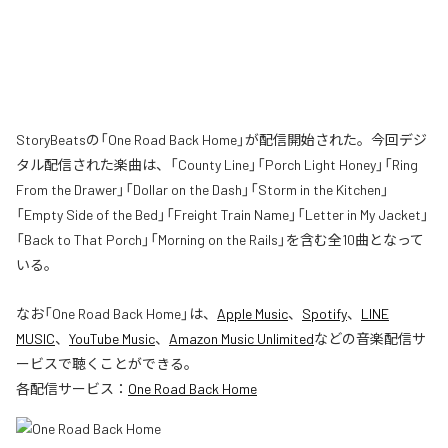
StoryBeatsの「One Road Back Home」が配信開始された。今回デジ
タル配信された楽曲は、「County Line」「Porch Light Honey」「Ring
From the Drawer」「Dollar on the Dash」「Storm in the Kitchen」
「Empty Side of the Bed」「Freight Train Name」「Letter in My Jacket」
「Back to That Porch」「Morning on the Rails」を含む全10曲となって
いる。
なお「
One Road Back Home
」は、
Apple Music
、
Spotify
、
LINE
MUSIC
、
YouTube Music
、
Amazon Music Unlimited
などの音楽配信サ
ービスで聴くことができる。
各配信サービス：
One Road Back Home