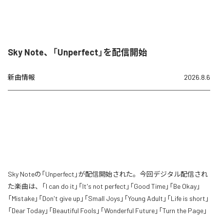
Sky Note、「Unperfect」を配信開始
新曲情報
2026.8.6
Sky Noteの「Unperfect」が配信開始された。今回デジタル配信され
た楽曲は、「I can do it」「It's not perfect」「Good Time」「Be Okay」
「Mistake」「Don't give up」「Small Joys」「Young Adult」「Life is short」
「Dear Today」「Beautiful Fools」「Wonderful Future」「Turn the Page」