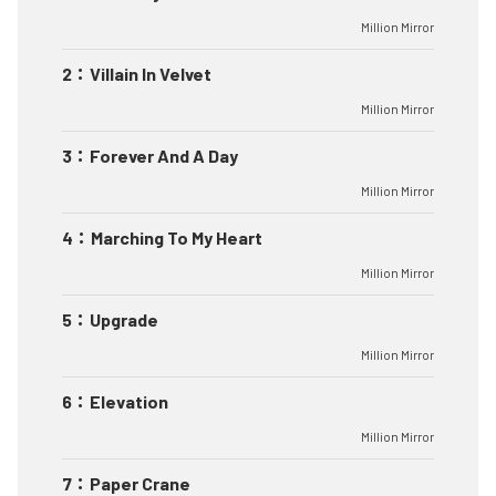
Million Mirror
2
：
Villain In Velvet
Million Mirror
3
：
Forever And A Day
Million Mirror
4
：
Marching To My Heart
Million Mirror
5
：
Upgrade
Million Mirror
6
：
Elevation
Million Mirror
7
：
Paper Crane