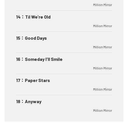
Million Mirror
14
：
Til We're Old
Million Mirror
15
：
Good Days
Million Mirror
16
：
Someday I'll Smile
Million Mirror
17
：
Paper Stars
Million Mirror
18
：
Anyway
Million Mirror