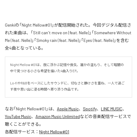
Genkiの「Night Mellow#01」が配信開始された。今回デジタル配信さ
れた楽曲は、「Still can't move on (feat. Nelle)」「Somewhere Without
Me (feat. Nelle)」「Smoky rain (feat. Nelle)」「Eyes (feat. Nelle)」を含む
全4曲となっている。
Night Mellow #01は、夜に浮かぶ記憶や喪失、誰かの温もり、そして暗闇の
中で見つける小さな希望を描いた4曲入りEP。

Lo-fiやR&Bをベースにしたサウンドに、切なさと静けさを重ね、一人で過ご
す夜や思い出に浸る時間へ寄り添う作品です。
なお「
Night Mellow#01
」は、
Apple Music
、
Spotify
、
LINE MUSIC
、
YouTube Music
、
Amazon Music Unlimited
などの音楽配信サービスで
聴くことができる。
各配信サービス：
Night Mellow#01