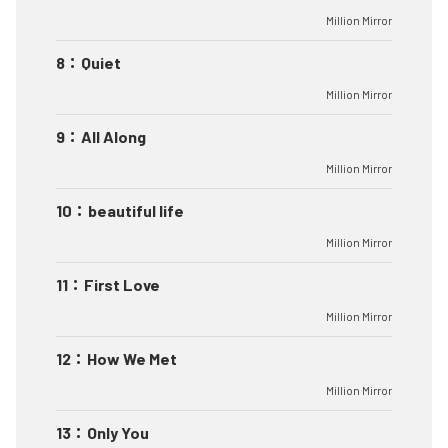
Million Mirror
8
：
Quiet
Million Mirror
9
：
All Along
Million Mirror
10
：
beautiful life
Million Mirror
11
：
First Love
Million Mirror
12
：
How We Met
Million Mirror
13
：
Only You