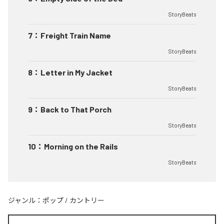
StoryBeats
7
：
Freight Train Name
StoryBeats
8
：
Letter in My Jacket
StoryBeats
9
：
Back to That Porch
StoryBeats
10
：
Morning on the Rails
StoryBeats
ジャンル：
ポップ
/
カントリー