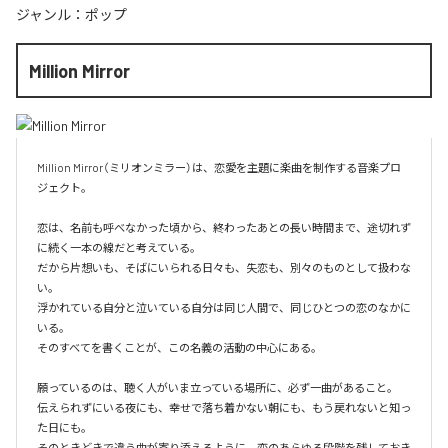
ジャンル：
ポップ
Million Mirror
Million Mirror（ミリオンミラー）は、恋愛を主題に楽曲を制作する音楽プロ
ジェクト。

恋は、名前も呼べなかった頃から、終わったあとの長い時間まで、途切れず
に続く一本の線だと考えている。

だから片想いも、そばにいられる日々も、失恋も、別々のものとして扱わな
い。

浮かれている自分と泣いている自分は同じ人間で、同じひとつの恋のなかに
いる。

そのすべてを書くことが、この名義の活動の中心にある。

願っているのは、聴く人がいま立っている場所に、必ず一曲があること。

伝えられずにいる夜にも、幸せで落ち着かない朝にも、もう戻れないと知っ
た日にも。

そのときどきで違う曲が寄り添えるように、恋のあらゆる段階を残しておき