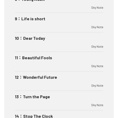
Sky Note
9
：
Life is short
Sky Note
10
：
Dear Today
Sky Note
11
：
Beautiful Fools
Sky Note
12
：
Wonderful Future
Sky Note
13
：
Turn the Page
Sky Note
14
：
Stop The Clock