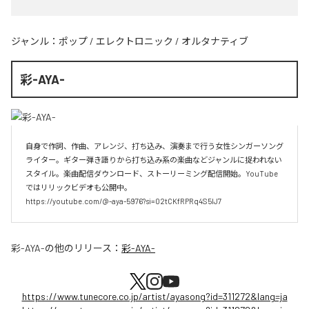
ジャンル：
ポップ
/
エレクトロニック
/
オルタナティブ
彩-AYA-
自身で作詞、作曲、アレンジ、打ち込み、演奏まで行う女性シンガーソング
ライター。ギター弾き語りから打ち込み系の楽曲などジャンルに捉われない
スタイル。楽曲配信ダウンロード、ストーリーミング配信開始。YouTube
ではリリックビデオも公開中。

https://youtube.com/@-aya-5976?si=02tCKfRPRq4S5lJ7
彩-AYA-
の他のリリース：
彩-AYA-
https://www.tunecore.co.jp/artist/ayasong?id=311272&lang=ja