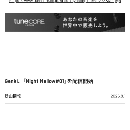
https://www.tunecore.co.jp/artist/ayasong?id=311272&lang=ja
Genki、「Night Mellow#01」を配信開始
新曲情報
2026.8.1