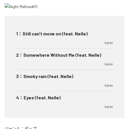
1
：
Still can't move on (feat. Nelle)
Genki
2
：
Somewhere Without Me (feat. Nelle)
Genki
3
：
Smoky rain (feat. Nelle)
Genki
4
：
Eyes (feat. Nelle)
Genki
ジャンル：
ポップ