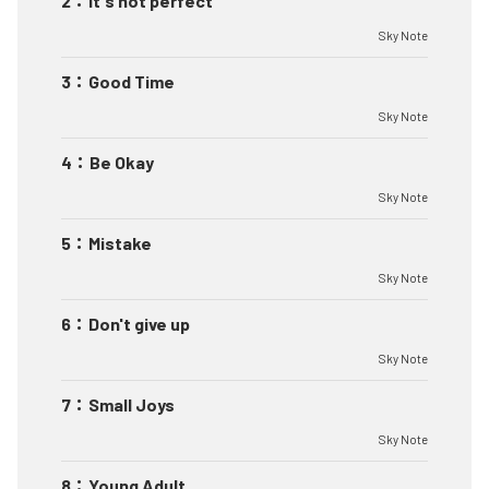
2
：
It's not perfect
Sky Note
3
：
Good Time
Sky Note
4
：
Be Okay
Sky Note
5
：
Mistake
Sky Note
6
：
Don't give up
Sky Note
7
：
Small Joys
Sky Note
8
：
Young Adult