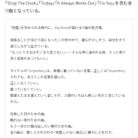
「Stop The Clock」「Today」「It Always Works Out」「Fix You」を含む全
17曲となっている。
「完璧」を求められる時代に、Sky Noteが届ける17曲の処方箋。

頑張ることが当たり前になったこの世の中で、誰もが少しずつ、自分をすり
減らしながら生きている。

「もっとできるはず」「まだ足りない」──そんな声に追われる夜、そっと寄り
添う音楽があってもいい。

タイトルの「Unperfect」は、辞書に載っていない言葉。正しくは「Imperfect」
それでも、あえてこの言葉を選んだ。

正しくなくていい。

整っていなくていい。

間違えたまま進んでいく姿こそが、人間のいちばん美しい形だと信じている
から。

失敗した日のための曲。

眠れない夜のための曲。

もう一歩だけ踏み出したい朝のための曲。

全17曲は、聴く人それぞれの「完璧じゃない毎日」に静かに火を灯す。
