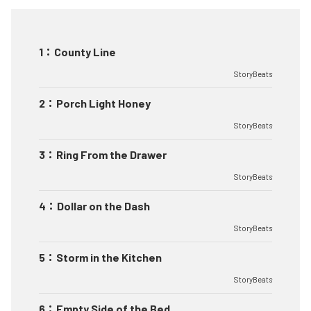
1
：
County Line
StoryBeats
2
：
Porch Light Honey
StoryBeats
3
：
Ring From the Drawer
StoryBeats
4
：
Dollar on the Dash
StoryBeats
5
：
Storm in the Kitchen
StoryBeats
6
：
Empty Side of the Bed