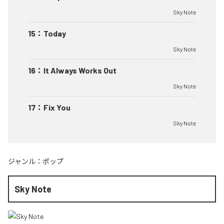
Sky Note
15
：
Today
Sky Note
16
：
It Always Works Out
Sky Note
17
：
Fix You
Sky Note
ジャンル：
ポップ
Sky Note