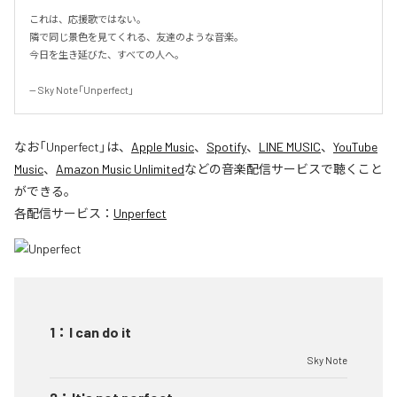
これは、応援歌ではない。

隣で同じ景色を見てくれる、友達のような音楽。

今日を生き延びた、すべての人へ。

-- Sky Note「Unperfect」
なお「
Unperfect
」は、
Apple Music
、
Spotify
、
LINE MUSIC
、
YouTube
Music
、
Amazon Music Unlimited
などの音楽配信サービスで聴くこと
ができる。
各配信サービス：
Unperfect
1
：
I can do it
Sky Note