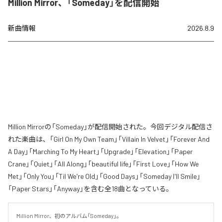
Million Mirror、「Someday」を配信開始
新曲情報
2026.8.9
Million Mirrorの「Someday」が配信開始された。今回デジタル配信さ
れた楽曲は、「Girl On My Own Team」「Villain In Velvet」「Forever And
A Day」「Marching To My Heart」「Upgrade」「Elevation」「Paper
Crane」「Quiet」「All Along」「beautiful life」「First Love」「How We
Met」「Only You」「Til We're Old」「Good Days」「Someday I'll Smile」
「Paper Stars」「Anyway」を含む全18曲となっている。
Million Mirror、初のアルバム「Someday」。
