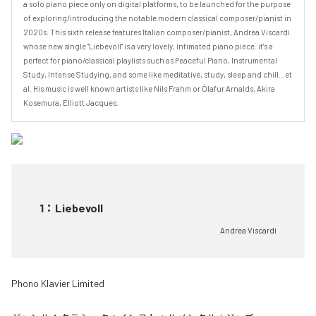
a solo piano piece only on digital platforms, to be launched for the purpose 
of exploring/introducing the notable modern classical composer/pianist in 
2020s. This sixth release features Italian composer/pianist, Andrea Viscardi 
whose new single "Liebevoll" is a very lovely, intimated piano piece. it's a 
perfect for piano/classical playlists such as Peaceful Piano, Instrumental 
Study, Intense Studying, and some like meditative, study, sleep and chill...et 
al. His music is well known artists like Nils Frahm or Ólafur Arnalds, Akira 
Kosemura, Elliott Jacques.
1
：
Liebevoll
Andrea Viscardi
Phono Klavier Limited