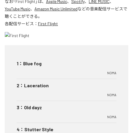
なお「
First Flight
」は、
Apple Music
、
Spotify
、
LINE MUSIC
、
YouTube Music
、
Amazon Music Unlimited
などの音楽配信サービスで
聴くことができる。
各配信サービス：
First Flight
1
：
Blue fog
NOMA
2
：
Laceration
NOMA
3
：
Old dayz
NOMA
4
：
Stutter Style