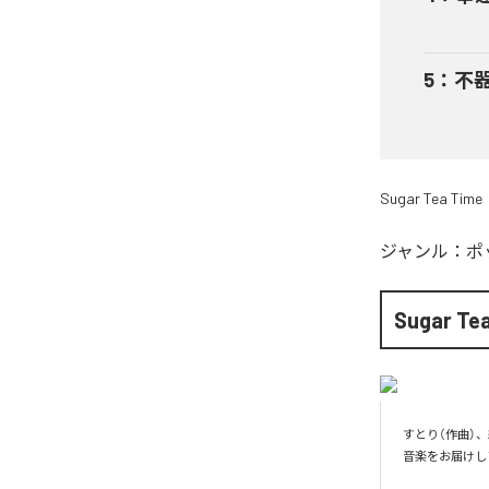
5
：
不
Sugar Tea Time
ジャンル：
ポ
Sugar Te
すとり（作曲）、
音楽をお届けし