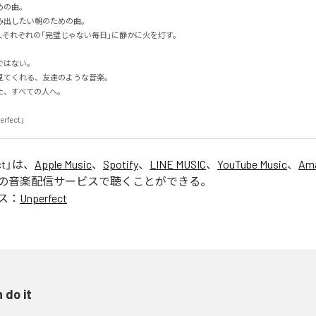
の曲。

出したい朝のための曲。

人それぞれの「完璧じゃない毎日」に静かに火を灯す。

はない。

てくれる、友達のような音楽。

すべての人へ。

erfect」
ct
」は、
Apple Music
、
Spotify
、
LINE MUSIC
、
YouTube Music
、
Ama
の音楽配信サービスで聴くことができる。
ス：
Unperfect
n do it