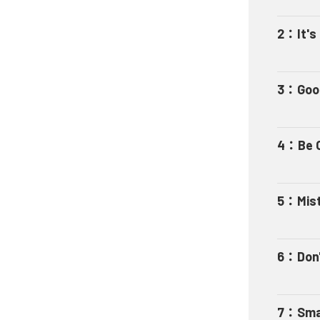
2
：
It's
3
：
Goo
4
：
Be 
5
：
Mis
6
：
Don'
7
：
Sma