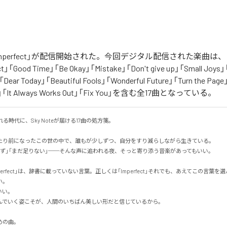
「Unperfect」が配信開始された。今回デジタル配信された楽曲は、「I ca
fect」「Good Time」「Be Okay」「Mistake」「Don't give up」「Small Joys」
t」「Dear Today」「Beautiful Fools」「Wonderful Future」「Turn the Pag
ay」「It Always Works Out」「Fix You」を含む全17曲となっている。
る時代に、Sky Noteが届ける17曲の処方箋。

たり前になったこの世の中で、誰もが少しずつ、自分をすり減らしながら生きている。

ず」「まだ足りない」──そんな声に追われる夜、そっと寄り添う音楽があってもいい。

erfect」は、辞書に載っていない言葉。正しくは「Imperfect」それでも、あえてこの言葉を選ん


。

でいく姿こそが、人間のいちばん美しい形だと信じているから。

の曲。
