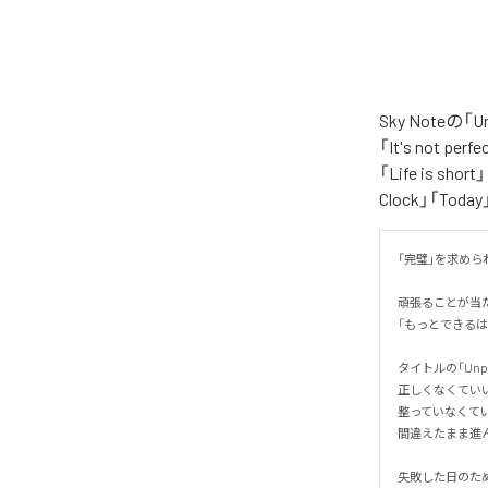
Sky Noteの
「It's not per
「Life is shor
Clock」「Tod
「完璧」を求められ
頑張ることが当
「もっとできるは
タイトルの「Unp
正しくなくていい。
整っていなくていい
間違えたまま進ん
失敗した日のため