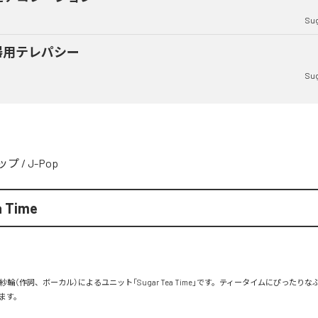
Sug
器用テレパシー
Sug
ップ
/
J-Pop
a Time
紗輪（作詞、ボーカル）によるユニット「Sugar Tea Time」です。ティータイムにぴったり
ます。