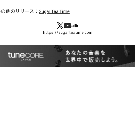
e
の他のリリース：
Sugar Tea Time
https://sugarteatime.com