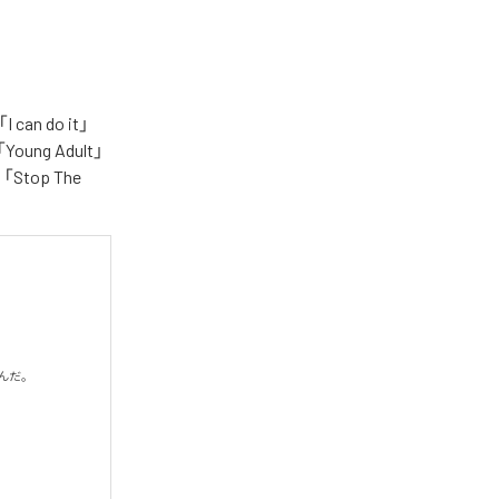
n do it」
「Young Adult」
e」「Stop The
だ。
