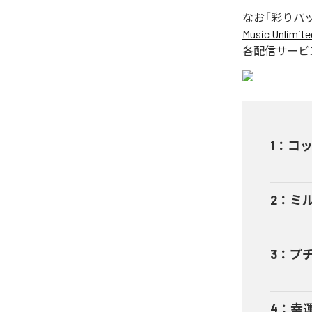
なお「
彩りパ
Music Unlimite
各配信サービ
1
：
コ
2
：
ミ
3
：
プ
4
：
幸