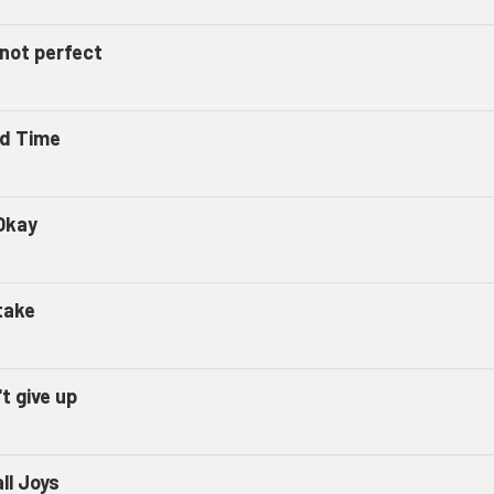
 not perfect
d Time
Okay
take
t give up
ll Joys