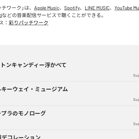
ッチワーク
」は、
Apple Music
、
Spotify
、
LINE MUSIC
、
YouTube Mu
d
などの音楽配信サービスで聴くことができる。
ス：
彩りパッチワーク
ットンキャンディー浮かべて
Sug
ルキーウェイ・ミュージアム
Sug
チプラのモノローグ
Sug
運デコレーション