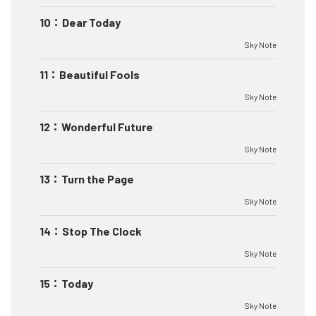
10
：
Dear Today
Sky Note
11
：
Beautiful Fools
Sky Note
12
：
Wonderful Future
Sky Note
13
：
Turn the Page
Sky Note
14
：
Stop The Clock
Sky Note
15
：
Today
Sky Note