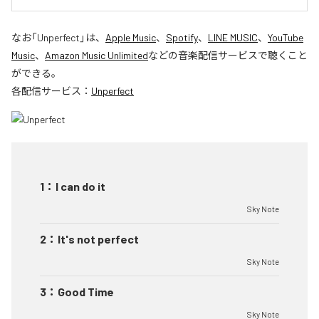
なお「
Unperfect
」は、
Apple Music
、
Spotify
、
LINE MUSIC
、
YouTube
Music
、
Amazon Music Unlimited
などの音楽配信サービスで聴くこと
ができる。
各配信サービス：
Unperfect
1
：
I can do it
Sky Note
2
：
It's not perfect
Sky Note
3
：
Good Time
Sky Note