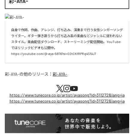
彩-AYA-
自身で作詞、作曲、アレンジ、打ち込み、演奏まで行う女性シンガーソング
ライター。ギター弾き語りから打ち込み系の楽曲などジャンルに捉われない
スタイル。楽曲配信ダウンロード、ストーリーミング配信開始。YouTube
ではリリックビデオも公開中。

https://youtube.com/@-aya-5976?si=02tCKfRPRq4S5lJ7
彩-AYA-
の他のリリース：
彩-AYA-
https://www.tunecore.co.jp/artist/ayasong?id=311272&lang=ja
https://www.tunecore.co.jp/artist/ayasong?id=311272&lang=ja