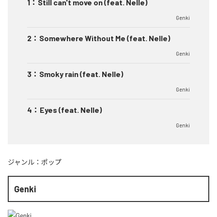
1
：
Still can't move on (feat. Nelle)
Genki
2
：
Somewhere Without Me (feat. Nelle)
Genki
3
：
Smoky rain (feat. Nelle)
Genki
4
：
Eyes (feat. Nelle)
Genki
ジャンル：
ポップ
Genki