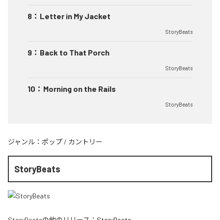
8
：
Letter in My Jacket
StoryBeats
9
：
Back to That Porch
StoryBeats
10
：
Morning on the Rails
StoryBeats
ジャンル：
ポップ
/
カントリー
StoryBeats
StoryBeats
の他のリリース：
StoryBeats