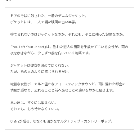
ドアのそばに残された、一着のデニムジャケット。

ポケットには、二人で観た映画の古い半券。

捨てられないのはジャケットなのか、それとも、そこに残った記憶なのか。

「You Left Your Jacket」は、別れた恋人の面影を手放せずにいる女性が、雨の
夜を歩きながら、少しずつ前を向いていく物語です。

ジャケットは彼女を温めてはくれない。

ただ、あの人のように感じられるだけ。

繊細な女性ボーカルと温かなアコースティックサウンド、雨に濡れた都会の
情景が重なり、忘れることと前へ進むことの違いを静かに描きます。

思い出は、すぐには消えない。

それでも、もう待たなくていい。

OnNeが贈る、切なくも温かなオルタナティブ・カントリーポップ。