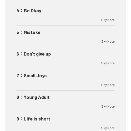
4
：
Be Okay
Sky Note
5
：
Mistake
Sky Note
6
：
Don't give up
Sky Note
7
：
Small Joys
Sky Note
8
：
Young Adult
Sky Note
9
：
Life is short
Sky Note