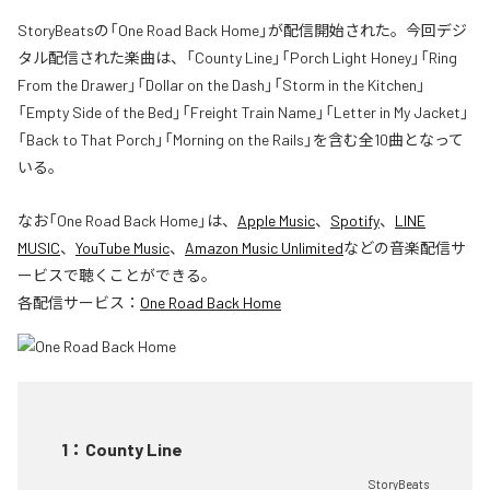
StoryBeatsの「One Road Back Home」が配信開始された。今回デジ
タル配信された楽曲は、「County Line」「Porch Light Honey」「Ring
From the Drawer」「Dollar on the Dash」「Storm in the Kitchen」
「Empty Side of the Bed」「Freight Train Name」「Letter in My Jacket」
「Back to That Porch」「Morning on the Rails」を含む全10曲となって
いる。
なお「
One Road Back Home
」は、
Apple Music
、
Spotify
、
LINE
MUSIC
、
YouTube Music
、
Amazon Music Unlimited
などの音楽配信サ
ービスで聴くことができる。
各配信サービス：
One Road Back Home
1
：
County Line
StoryBeats