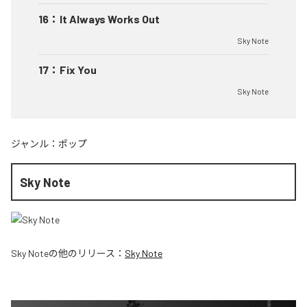
16
：
It Always Works Out
Sky Note
17
：
Fix You
Sky Note
ジャンル：
ポップ
Sky Note
Sky Note
の他のリリース：
Sky Note