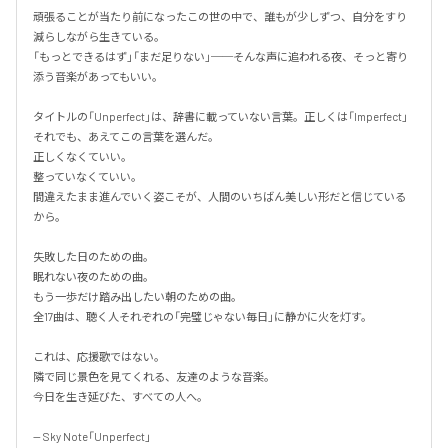
頑張ることが当たり前になったこの世の中で、誰もが少しずつ、自分をすり
減らしながら生きている。

「もっとできるはず」「まだ足りない」──そんな声に追われる夜、そっと寄り
添う音楽があってもいい。

タイトルの「Unperfect」は、辞書に載っていない言葉。正しくは「Imperfect」
それでも、あえてこの言葉を選んだ。

正しくなくていい。

整っていなくていい。

間違えたまま進んでいく姿こそが、人間のいちばん美しい形だと信じている
から。

失敗した日のための曲。

眠れない夜のための曲。

もう一歩だけ踏み出したい朝のための曲。

全17曲は、聴く人それぞれの「完璧じゃない毎日」に静かに火を灯す。

これは、応援歌ではない。

隣で同じ景色を見てくれる、友達のような音楽。

今日を生き延びた、すべての人へ。

-- Sky Note「Unperfect」