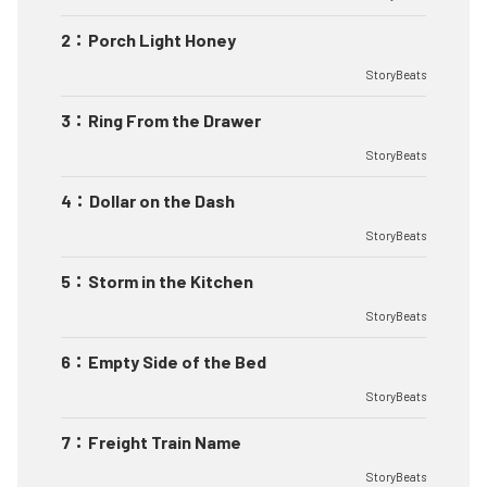
2
：
Porch Light Honey
StoryBeats
3
：
Ring From the Drawer
StoryBeats
4
：
Dollar on the Dash
StoryBeats
5
：
Storm in the Kitchen
StoryBeats
6
：
Empty Side of the Bed
StoryBeats
7
：
Freight Train Name
StoryBeats