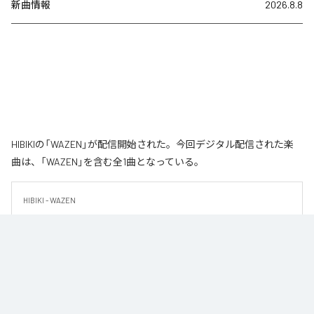
新曲情報
2026.8.8
HIBIKIの「WAZEN」が配信開始された。今回デジタル配信された楽
曲は、「WAZEN」を含む全1曲となっている。
HIBIKI - WAZEN

HIBIKIによる最新シングル「曲名」は、ダークで緊張感のあるサウンドと力強
いグルーヴを軸に制作されたテクノトラック。

重厚なキック、没入感のあるシンセ、ミニマルながらも展開のあるアレンジ
が、クラブのピークタイムを意識した世界観を演出する。

フロアでのエネルギーを最大限に引き出すことをテーマに、国内外のクラブ