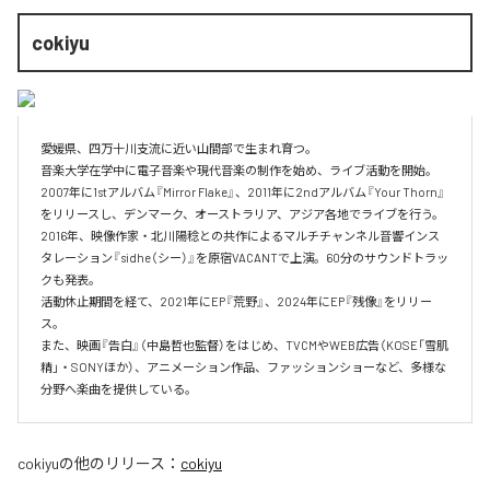
cokiyu
愛媛県、四万十川支流に近い山間部で生まれ育つ。

音楽大学在学中に電子音楽や現代音楽の制作を始め、ライブ活動を開始。

2007年に1stアルバム『Mirror Flake』、2011年に2ndアルバム『Your Thorn』
をリリースし、デンマーク、オーストラリア、アジア各地でライブを行う。

2016年、映像作家・北川陽稔との共作によるマルチチャンネル音響インス
タレーション『sidhe（シー）』を原宿VACANTで上演。60分のサウンドトラッ
クも発表。

活動休止期間を経て、2021年にEP『荒野』、2024年にEP『残像』をリリー
ス。

また、映画『告白』（中島哲也監督）をはじめ、TVCMやWEB広告（KOSE「雪肌
精」・SONYほか）、アニメーション作品、ファッションショーなど、多様な
分野へ楽曲を提供している。
cokiyu
の他のリリース：
cokiyu