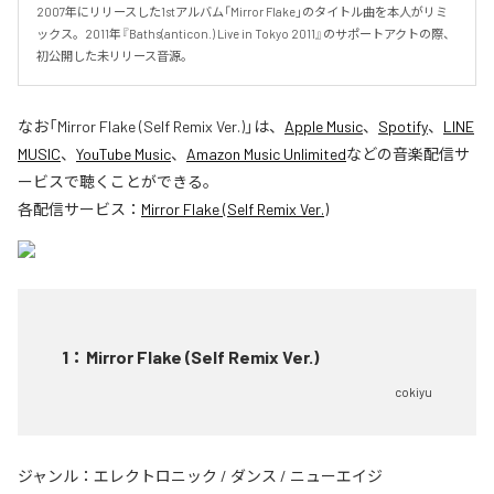
2007年にリリースした1stアルバム「Mirror Flake」のタイトル曲を本人がリミ
ックス。2011年『Baths(anticon.) Live in Tokyo 2011』のサポートアクトの際、
初公開した未リリース音源。
なお「
Mirror Flake (Self Remix Ver.)
」は、
Apple Music
、
Spotify
、
LINE
MUSIC
、
YouTube Music
、
Amazon Music Unlimited
などの音楽配信サ
ービスで聴くことができる。
各配信サービス：
Mirror Flake (Self Remix Ver.)
1
：
Mirror Flake (Self Remix Ver.)
cokiyu
ジャンル：
エレクトロニック
/
ダンス
/
ニューエイジ