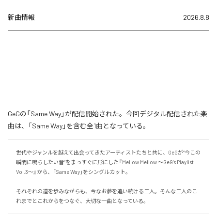
新曲情報
2026.8.8
GeGの「Same Way」が配信開始された。今回デジタル配信された楽
曲は、「Same Way」を含む全1曲となっている。
世代やジャンルを越えて出会ってきたアーティストたちと共に、GeGが“今この
瞬間に鳴らしたい音”をまっすぐに形にした『Mellow Mellow ～GeG’s Playlist 
Vol.3～』から、「Same Way」をシングルカット。

それぞれの道を歩みながらも、今なお夢を追い続ける二人。そんな二人のこ
れまでとこれからをつなぐ、大切な一曲となっている。