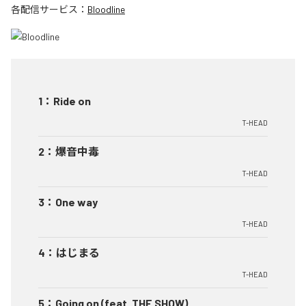
各配信サービス：
Bloodline
1
：
Ride on
T-HEAD
2
：
爆音中毒
T-HEAD
3
：
One way
T-HEAD
4
：
はじまる
T-HEAD
5
：
Going on (feat. THE SHOW)