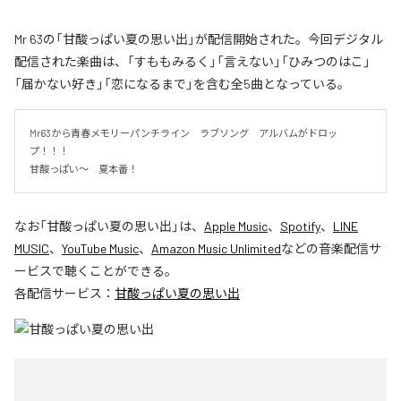
Mr 63の「甘酸っぱい夏の思い出」が配信開始された。今回デジタル
配信された楽曲は、「すももみるく」「言えない」「ひみつのはこ」
「届かない好き」「恋になるまで」を含む全5曲となっている。
Mr63から青春メモリーパンチライン　ラブソング　アルバムがドロッ
プ！！！

甘酸っぱい〜　夏本番！
なお「
甘酸っぱい夏の思い出
」は、
Apple Music
、
Spotify
、
LINE
MUSIC
、
YouTube Music
、
Amazon Music Unlimited
などの音楽配信サ
ービスで聴くことができる。
各配信サービス：
甘酸っぱい夏の思い出