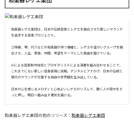
和楽器レゲエ楽団
和楽器レゲエ楽団は、日本の伝統音楽とレゲエを融合させた新しいサウンド
を追求する音楽プロジェクト。

三味線、琴、尺八などの和楽器が持つ情緒と、レゲエの温かいグルーヴを融
合させ、人生、家族、仲間、希望をテーマにした楽曲を届けている。

AIによる音楽制作技術とプロギタリストによる演奏を組み合わせることで、
これまでにない新しい音楽表現に挑戦。デジタルとアナログ、日本の伝統と
現代のサウンドが交差する独自の世界観を生み出している。

日本の心を感じるメロディと心地よいレゲエのリズムで、聴く人の背中をそ
和楽器レゲエ楽団
の他のリリース：
和楽器レゲエ楽団