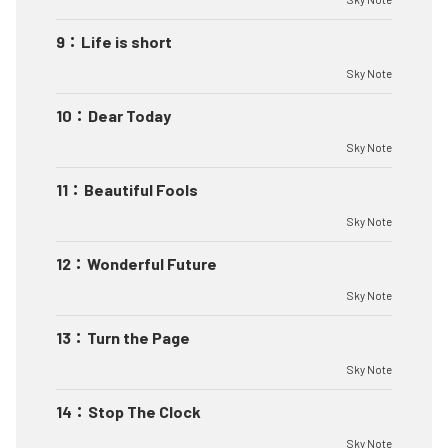
9
：
Life is short
Sky Note
10
：
Dear Today
Sky Note
11
：
Beautiful Fools
Sky Note
12
：
Wonderful Future
Sky Note
13
：
Turn the Page
Sky Note
14
：
Stop The Clock
Sky Note