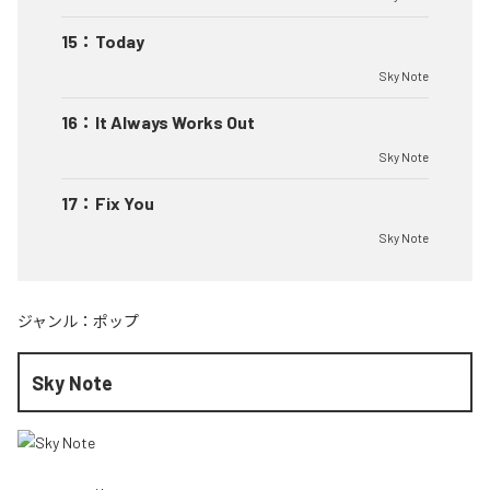
15
：
Today
Sky Note
16
：
It Always Works Out
Sky Note
17
：
Fix You
Sky Note
ジャンル：
ポップ
Sky Note