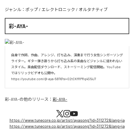
ジャンル：
ポップ
/
エレクトロニック
/
オルタナティブ
彩-AYA-
自身で作詞、作曲、アレンジ、打ち込み、演奏まで行う女性シンガーソング
ライター。ギター弾き語りから打ち込み系の楽曲などジャンルに捉われない
スタイル。楽曲配信ダウンロード、ストーリーミング配信開始。YouTube
ではリリックビデオも公開中。

https://youtube.com/@-aya-5976?si=02tCKfRPRq4S5lJ7
彩-AYA-
の他のリリース：
彩-AYA-
https://www.tunecore.co.jp/artist/ayasong?id=311272&lang=ja
https://www.tunecore.co.jp/artist/ayasong?id=311272&lang=ja