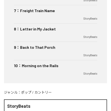
StoryBeats
7
：
Freight Train Name
StoryBeats
8
：
Letter in My Jacket
StoryBeats
9
：
Back to That Porch
StoryBeats
10
：
Morning on the Rails
StoryBeats
ジャンル：
ポップ
/
カントリー
StoryBeats