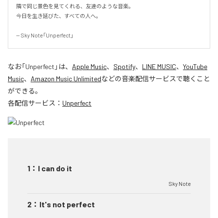
隣で同じ景色を見てくれる、友達のような音楽。

今日を生き延びた、すべての人へ。

-- Sky Note「Unperfect」
なお「
Unperfect
」は、
Apple Music
、
Spotify
、
LINE MUSIC
、
YouTube
Music
、
Amazon Music Unlimited
などの音楽配信サービスで聴くこと
ができる。
各配信サービス：
Unperfect
1
：
I can do it
Sky Note
2
：
It's not perfect