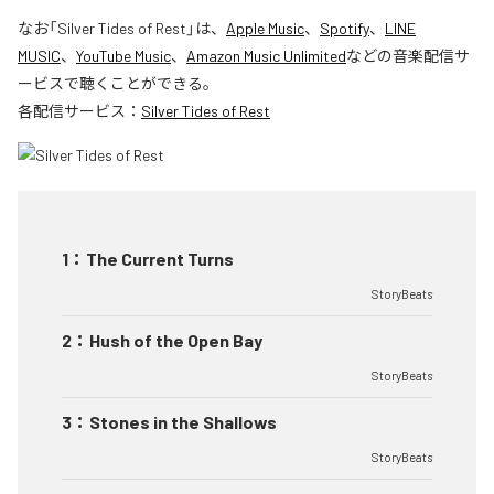
なお「
Silver Tides of Rest
」は、
Apple Music
、
Spotify
、
LINE
MUSIC
、
YouTube Music
、
Amazon Music Unlimited
などの音楽配信サ
ービスで聴くことができる。
各配信サービス：
Silver Tides of Rest
1
：
The Current Turns
StoryBeats
2
：
Hush of the Open Bay
StoryBeats
3
：
Stones in the Shallows
StoryBeats