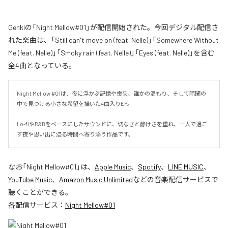
Genkiの「Night Mellow#01」が配信開始された。今回デジタル配信さ
れた楽曲は、「Still can't move on (feat. Nelle)」「Somewhere Without
Me (feat. Nelle)」「Smoky rain (feat. Nelle)」「Eyes (feat. Nelle)」を含む
全4曲となっている。
Night Mellow #01は、夜に浮かぶ記憶や喪失、誰かの温もり、そして暗闇の
中で見つける小さな希望を描いた4曲入りEP。

Lo-fiやR&Bをベースにしたサウンドに、切なさと静けさを重ね、一人で過ご
す夜や思い出に浸る時間へ寄り添う作品です。
なお「
Night Mellow#01
」は、
Apple Music
、
Spotify
、
LINE MUSIC
、
YouTube Music
、
Amazon Music Unlimited
などの音楽配信サービスで
聴くことができる。
各配信サービス：
Night Mellow#01