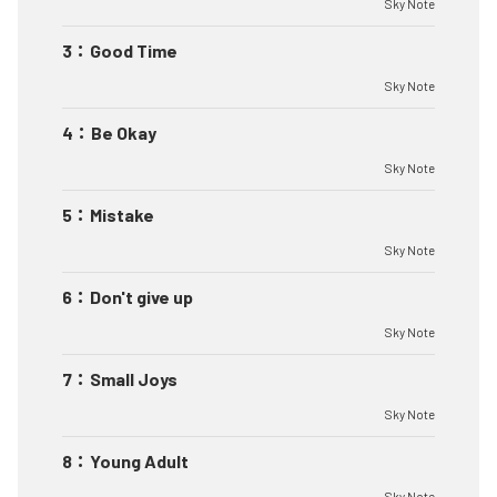
Sky Note
3
：
Good Time
Sky Note
4
：
Be Okay
Sky Note
5
：
Mistake
Sky Note
6
：
Don't give up
Sky Note
7
：
Small Joys
Sky Note
8
：
Young Adult
Sky Note