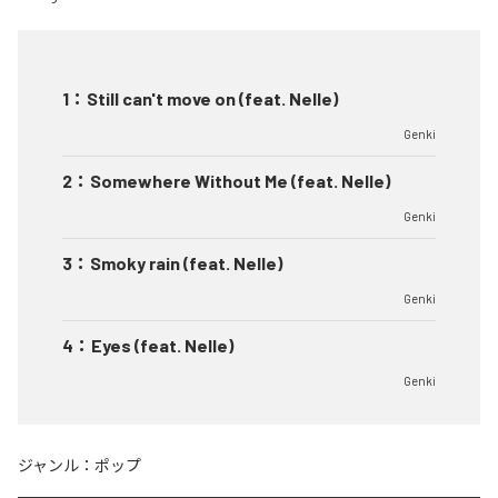
1
：
Still can't move on (feat. Nelle)
Genki
2
：
Somewhere Without Me (feat. Nelle)
Genki
3
：
Smoky rain (feat. Nelle)
Genki
4
：
Eyes (feat. Nelle)
Genki
ジャンル：
ポップ