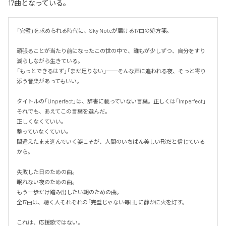
17曲となっている。
「完璧」を求められる時代に、Sky Noteが届ける17曲の処方箋。

頑張ることが当たり前になったこの世の中で、誰もが少しずつ、自分をすり
減らしながら生きている。

「もっとできるはず」「まだ足りない」──そんな声に追われる夜、そっと寄り
添う音楽があってもいい。

タイトルの「Unperfect」は、辞書に載っていない言葉。正しくは「Imperfect」
それでも、あえてこの言葉を選んだ。

正しくなくていい。

整っていなくていい。

間違えたまま進んでいく姿こそが、人間のいちばん美しい形だと信じている
から。

失敗した日のための曲。

眠れない夜のための曲。

もう一歩だけ踏み出したい朝のための曲。

全17曲は、聴く人それぞれの「完璧じゃない毎日」に静かに火を灯す。

これは、応援歌ではない。
