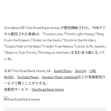
StoryBeatsの「One Road Back Home」が配信開始された。今回デジ
タル配信された楽曲は、「County Line」「Porch Light Honey」「Ring
From the Drawer」「Dollar on the Dash」「Storm in the Kitchen」
「Empty Side of the Bed」「Freight Train Name」「Letter in My Jacket」
「Back to That Porch」「Morning on the Rails」を含む全10曲となって
いる。
なお「
One Road Back Home
」は、
Apple Music
、
Spotify
、
LINE
MUSIC
、
YouTube Music
、
Amazon Music Unlimited
などの音楽配信サ
ービスで聴くことができる。
各配信サービス：
One Road Back Home