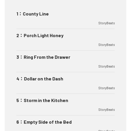
1
：
County Line
StoryBeats
2
：
Porch Light Honey
StoryBeats
3
：
Ring From the Drawer
StoryBeats
4
：
Dollar on the Dash
StoryBeats
5
：
Storm in the Kitchen
StoryBeats
6
：
Empty Side of the Bed