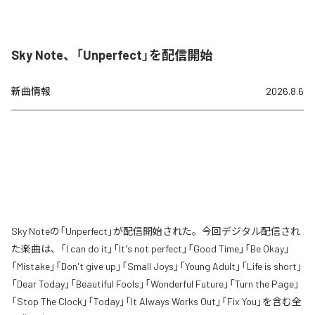
Sky Note、「Unperfect」を配信開始
新曲情報
2026.8.6
Sky Noteの「Unperfect」が配信開始された。今回デジタル配信され
た楽曲は、「I can do it」「It's not perfect」「Good Time」「Be Okay」
「Mistake」「Don't give up」「Small Joys」「Young Adult」「Life is short」
「Dear Today」「Beautiful Fools」「Wonderful Future」「Turn the Page」
「Stop The Clock」「Today」「It Always Works Out」「Fix You」を含む全