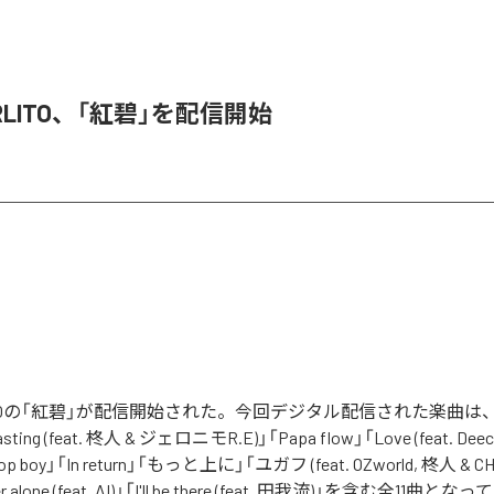
CARLITO、「紅碧」を配信開始
RLITOの「紅碧」が配信開始された。今回デジタル配信された楽曲は、「R
asting (feat. 柊人 & ジェロニモR.E)」「Papa flow」「Love (feat. Deech
drop boy」「In return」「もっと上に」「ユガフ (feat. OZworld, 柊人 & 
alone (feat. AI)」「I'll be there (feat. 田我流)」を含む全11曲と