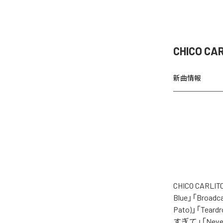
CHICO 
新曲情報
CHICO CA
Blue」「Broadc
Pato)」「Tear
すぎて」「Never 