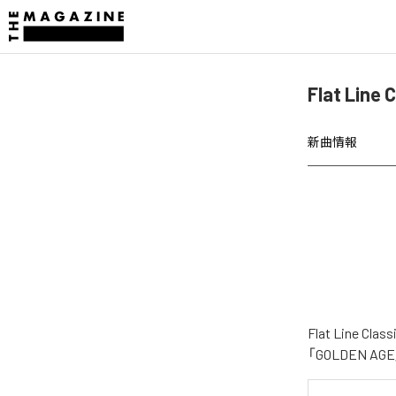
Flat Lin
新曲情報
Flat Lin
「GOLDEN 