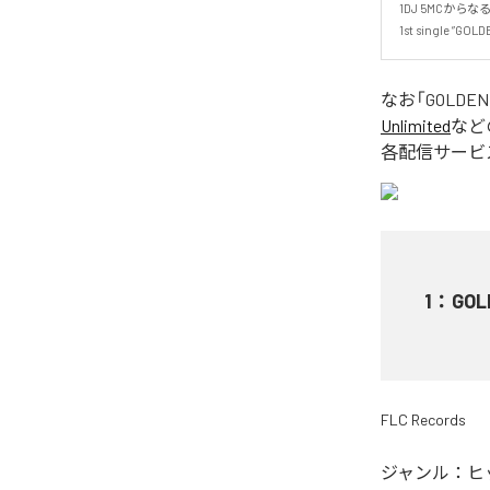
1DJ 5MCからなる東
1st single ”G
なお「
GOLDEN
Unlimited
など
各配信サービ
1
：
GOL
FLC Records
ジャンル：
ヒ