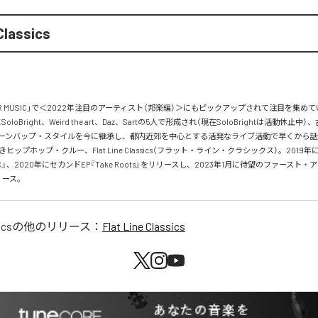
 Classics
ONAR MUSIC」で＜2022年注目のアーティスト（邦楽編）＞にもピックアップされて注目を集
にSoloBright、Weird the art、Daz、Sartの5人で形成され（現在SoloBrightは活動休止
ーンバップ・スタイルを今に継承し、都内近郊を中心とする活発なライブ活動で早くから話
ヒップホップ・クルー、Flat Line Classics（フラット・ライン・クラシックス）。2019
TIC』、2020年にセカンドEP『Take Roots』をリリースし、2023年1月に待望のファースト・ア
リリース。
ics
の他のリリース：
Flat Line Classics