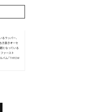
めているラッパー、
中）、古き良きオーセ
題となっている
年にファースト
ルバム『THROW 