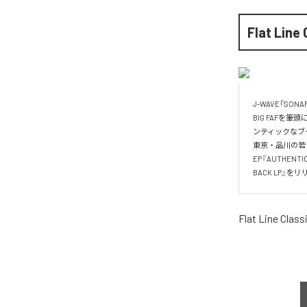
Flat Line
J-WAVE「S
BIG FAFを筆頭
ンティックなブ
東京・品川の若き
EP『AUTHEN
BACK LP』を
Flat Line Class