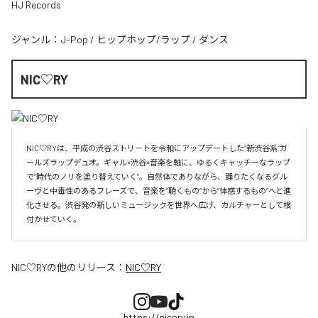
HJ Records
ジャンル：
J-Pop
/
ヒップホップ/ラップ
/
ダンス
NIC♡RY
NIC♡RYは、平成の渋谷ストリートを令和にアップデートした“新渋谷系”ガ
ールズラップデュオ。ギャル×渋谷×音楽を軸に、ゆるくキャッチーなラップ
で“時代のノリを塗り替えていく”。自然体でありながら、踊りたくなるグル
ーヴと中毒性のあるフレーズで、音楽を“聴くもの”から“体感するもの”へと進
化させる。渋谷発の新しいミュージックを世界へ広げ、カルチャーとして根
付かせていく。
NIC♡RY
の他のリリース：
NIC♡RY
https://nicory.jp