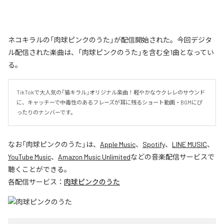
ネコキラルの「肉球ピンクのうた」が配信開始された。今回デジタ
ル配信された楽曲は、「肉球ピンクのうた」を含む全1曲となってい
る。
TikTokで大人気の「猫キラル」オリジナル楽曲！軽やかなウクレレのサウンド
に、キャッチーで中毒性のあるフレーズが耳に残るショート動画・BGMにぴ
ったりのナンバーです。
なお「
肉球ピンクのうた
」は、
Apple Music
、
Spotify
、
LINE MUSIC
、
YouTube Music
、
Amazon Music Unlimited
などの音楽配信サービスで
聴くことができる。
各配信サービス：
肉球ピンクのうた