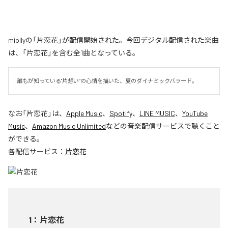
miollyの「片恋花」が配信開始された。今回デジタル配信された楽曲
は、「片恋花」を含む全1曲となっている。
誰もが知っている"片想い”の心情を描いた、夏のダイナミックバラード。
なお「
片恋花
」は、
Apple Music
、
Spotify
、
LINE MUSIC
、
YouTube
Music
、
Amazon Music Unlimited
などの音楽配信サービスで聴くこと
ができる。
各配信サービス：
片恋花
1
：
片恋花