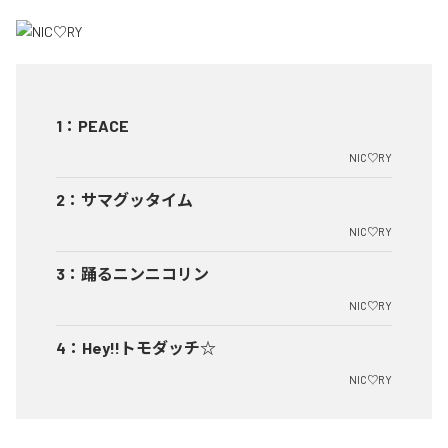
1
：
PEACE
NIC♡RY
2
：
サマグッタイム
NIC♡RY
3
：
踊るニンニコリン
NIC♡RY
4
：
Hey!!トモダッチ☆
NIC♡RY