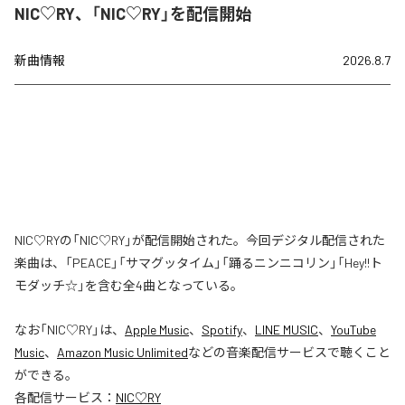
NIC♡RY、「NIC♡RY」を配信開始
新曲情報
2026.8.7
NIC♡RYの「NIC♡RY」が配信開始された。今回デジタル配信された
楽曲は、「PEACE」「サマグッタイム」「踊るニンニコリン」「Hey!!ト
モダッチ☆」を含む全4曲となっている。
なお「
NIC♡RY
」は、
Apple Music
、
Spotify
、
LINE MUSIC
、
YouTube
Music
、
Amazon Music Unlimited
などの音楽配信サービスで聴くこと
ができる。
各配信サービス：
NIC♡RY