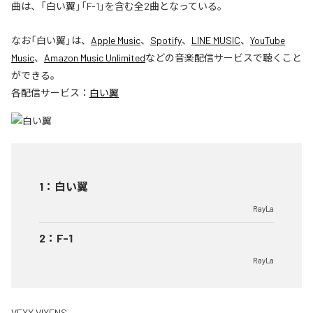
曲は、「白い翼」「F-1」を含む全2曲となっている。
なお「
白い翼
」は、
Apple Music
、
Spotify
、
LINE MUSIC
、
YouTube
Music
、
Amazon Music Unlimited
などの音楽配信サービスで聴くこと
ができる。
各配信サービス：
白い翼
1
：
白い翼
RayLa
2
：
F-1
RayLa
VEXX VIXENS