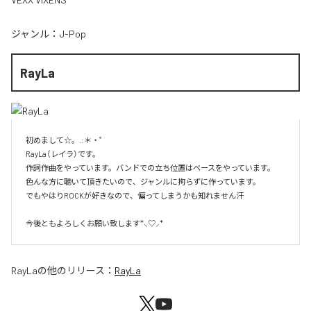
ジャンル：
J-Pop
RayLa
初めまして☆。.:＊・゜

RayLa（レイラ）です。

作詞作曲をやっています。バンドでの立ち位置はベースをやっています。

色んな方に聴いて頂きたいので、ジャンルに拘らずに作っています。

でもやはりROCKが好きなので、偏ってしまうかも知れません汗

今後ともよろしくお願い致します*⸜♡⸝*
RayLa
の他のリリース：
RayLa