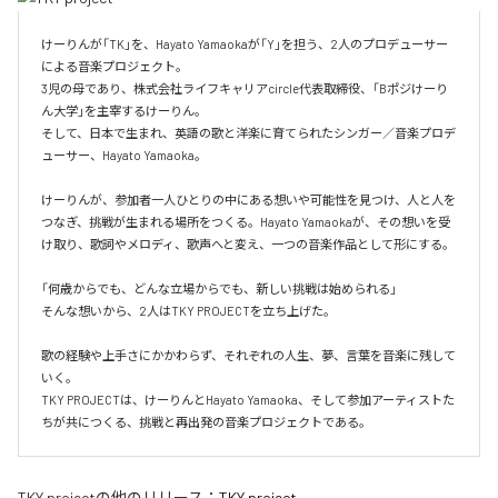
けーりんが「TK」を、Hayato Yamaokaが「Y」を担う、2人のプロデューサー
による音楽プロジェクト。

3児の母であり、株式会社ライフキャリアcircle代表取締役、「Bポジけーり
ん大学」を主宰するけーりん。

そして、日本で生まれ、英語の歌と洋楽に育てられたシンガー／音楽プロデ
ューサー、Hayato Yamaoka。

けーりんが、参加者一人ひとりの中にある想いや可能性を見つけ、人と人を
つなぎ、挑戦が生まれる場所をつくる。Hayato Yamaokaが、その想いを受
け取り、歌詞やメロディ、歌声へと変え、一つの音楽作品として形にする。

「何歳からでも、どんな立場からでも、新しい挑戦は始められる」

そんな想いから、2人はTKY PROJECTを立ち上げた。

歌の経験や上手さにかかわらず、それぞれの人生、夢、言葉を音楽に残して
いく。

TKY PROJECTは、けーりんとHayato Yamaoka、そして参加アーティストた
ちが共につくる、挑戦と再出発の音楽プロジェクトである。
TKY project
の他のリリース：
TKY project