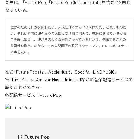
楽曲は、「Future Pop」「Future Pop (Instrumental)」を含む全2曲と
なっている。
誰かのために何かを施したい、未来に輝くポップスを贈りたいと思うものだ
が、それはすでに彼の周りの人間は受け取り済みで、充分に満ちているから
こそ輪は繁栄し、彼がそのような発想に至っているという、俯瞰することの
重要性を歌う。だからこその人間関係の脆弱さをテーマに。GIRIAのリスナー
の声を元に。
なお「
Future Pop
」は、
Apple Music
、
Spotify
、
LINE MUSIC
、
YouTube Music
、
Amazon Music Unlimited
などの音楽配信サービスで
聴くことができる。
各配信サービス：
Future Pop
1
：
Future Pop