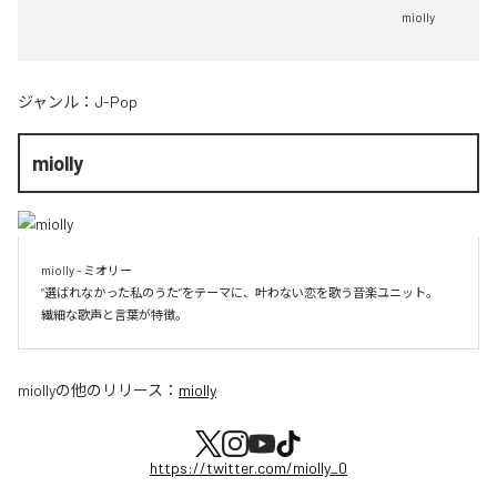
miolly
ジャンル：
J-Pop
miolly
miolly - ミオリー

”選ばれなかった私のうた”をテーマに、叶わない恋を歌う音楽ユニット。

miolly
の他のリリース：
miolly
https://twitter.com/miolly_0