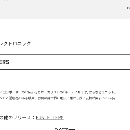
F
レクトロニック
ERS
コンポーザーの「New K」とボーカリストの「ルー・イサミヤ」からなるユニット。

ンドと透明感のある歌声、独特の詞世界に幅広い層から厚い支持が集まっている。
の他のリリース：
FUNLETTERS