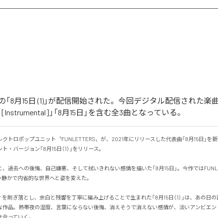
RSの「8月15日 (1)」が配信開始された。今回デジタル配信された楽曲
 (1) [Instrumental]」「8月15日」を含む全3曲となっている。
クトロポップユニット〝FUNLETTERS〟が、2021年にリリースした代表曲「8月15日」を
・バージョン「8月15日（1）」をリリース。

、過去への後悔、自己嫌悪、そして拭いきれない感情を描いた「8月15日」。今作ではFUNLE
静かで内省的な世界へと姿を変えた。

を削ぎ落とし、余白と残響を丁寧に編み上げることで生まれた「8月15日（1）」は、あの日
な作品。熱帯夜の湿度、言葉にならない後悔、消えそうで消えない感情が、淡いアンビエン
っていく。
