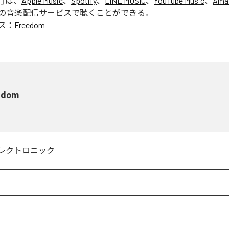
m
」は、
Apple Music
、
Spotify
、
LINE MUSIC
、
YouTube Music
、
Ama
の音楽配信サービスで聴くことができる。
ス：
Freedom
edom
レクトロニック