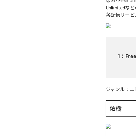
なお「
Freedo
Unlimited
など
各配信サービ
1
：
Fre
ジャンル：
エ
佑樹