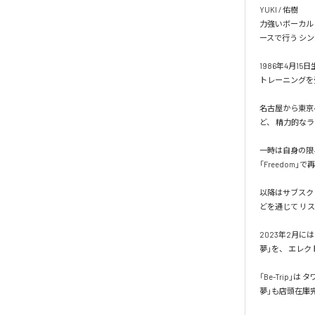
YUKI / 佑樹

力強いボーカル
ースで行う シ
1986年4月1
トレーニングを
名古屋から東京へ
ど、 精力的なラ
一時は自身の限界
「Freedom」で
以降はサブスク
どを通じて リス
2023年2月に
夢」を、 エレ
「Be-Trip
夢」も店頭在庫