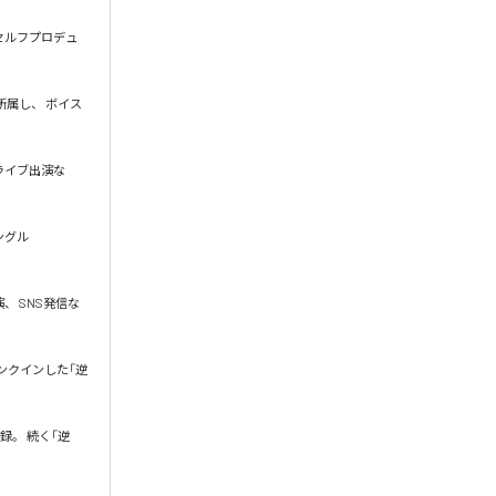
セルフプロデュ
所属し、 ボイス
スライブ出演な
グル 
 SNS発信な
ランクインした「逆
録。 続く「逆