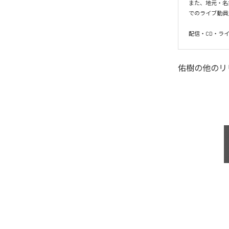
また、地元・名古
でのライブ動員
配信・CD・ラ
佑樹
の他のリ