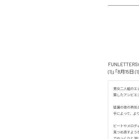
FUNLETTE
(1)」「8月15日
男女二人組のエレ
築したアンビエント
猛暑の夜の熱気と
手によって、より
ビートやメロディ
見つめ直すよう
でゆっくりと溶け合