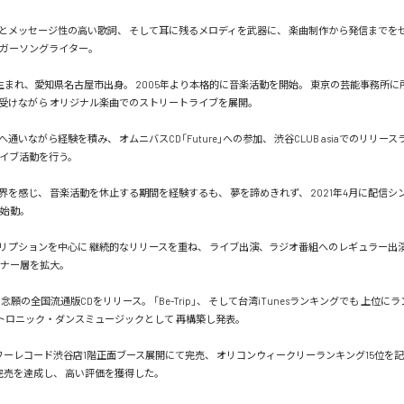
とメッセージ性の高い歌詞、 そして耳に残るメロディを武器に、 楽曲制作から発信までを
ンガーソングライター。

5日生まれ、愛知県名古屋市出身。 2005年より本格的に音楽活動を開始。 東京の芸能事務所に
受けながら オリジナル楽曲でのストリートライブを展開。

通いながら経験を積み、 オムニバスCD「Future」への参加、 渋谷CLUB asiaでのリリー
イブ活動を行う。

を感じ、 音楽活動を休止する期間を経験するも、 夢を諦めきれず、 2021年4月に配信シン
再始動。

リプションを中心に 継続的なリリースを重ね、 ライブ出演、ラジオ番組へのレギュラー出演、
ナー層を拡大。

は 念願の全国流通版CDをリリース。 「Be-Trip」、 そして台湾iTunesランキングでも 上位に
クトロニック・ダンスミュージックとして 再構築し発表。

」は タワーレコード渋谷店1階正面ブース展開にて完売、 オリコンウィークリーランキング15位を記
完売を達成し、 高い評価を獲得した。
