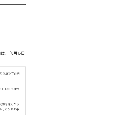
は、「8月15日
新たな解釈で再構
TTERS自身の
の記憶を遠くから
トサウンドの中