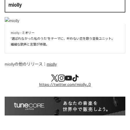
miolly
miolly - ミオリー

”選ばれなかった私のうた”をテーマに、叶わない恋を歌う音楽ユニット。

miolly
の他のリリース：
miolly
https://twitter.com/miolly_0