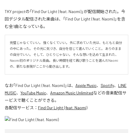
TKY projectの「Find Our Light (feat. Naomi)」が配信開始された。今
回デジタル配信された楽曲は、「Find Our Light (feat. Naomi)」を含
む全1曲となっている。
完璧じゃなくていい。 強くなくていい。 外に求めていた光は、もともと自分
の中にあった。 その光に気づき、自分を信じて進んでいくこと。 ありのまま
の自分でいい。 そして、ひとりじゃない。 そんな想いを込めて生まれた、
Naomi初のオリジナル楽曲。 長い時間を経て再び歌うことを選んだNaomi
の、新たな表現がここから動き出します。
なお「
Find Our Light (feat. Naomi)
」は、
Apple Music
、
Spotify
、
LINE
MUSIC
、
YouTube Music
、
Amazon Music Unlimited
などの音楽配信サ
ービスで聴くことができる。
各配信サービス：
Find Our Light (feat. Naomi)