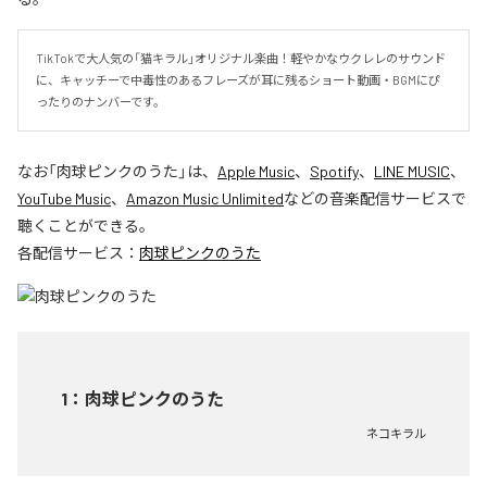
TikTokで大人気の「猫キラル」オリジナル楽曲！軽やかなウクレレのサウンド
に、キャッチーで中毒性のあるフレーズが耳に残るショート動画・BGMにぴ
ったりのナンバーです。
なお「
肉球ピンクのうた
」は、
Apple Music
、
Spotify
、
LINE MUSIC
、
YouTube Music
、
Amazon Music Unlimited
などの音楽配信サービスで
聴くことができる。
各配信サービス：
肉球ピンクのうた
1
：
肉球ピンクのうた
ネコキラル