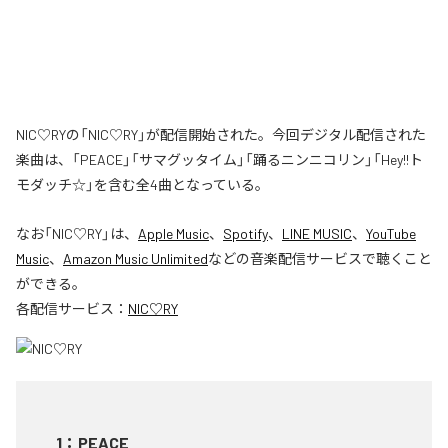
NIC♡RYの「NIC♡RY」が配信開始された。今回デジタル配信された
楽曲は、「PEACE」「サマグッタイム」「踊るニンニコリン」「Hey!!ト
モダッチ☆」を含む全4曲となっている。
なお「
NIC♡RY
」は、
Apple Music
、
Spotify
、
LINE MUSIC
、
YouTube
Music
、
Amazon Music Unlimited
などの音楽配信サービスで聴くこと
ができる。
各配信サービス：
NIC♡RY
1
：
PEACE