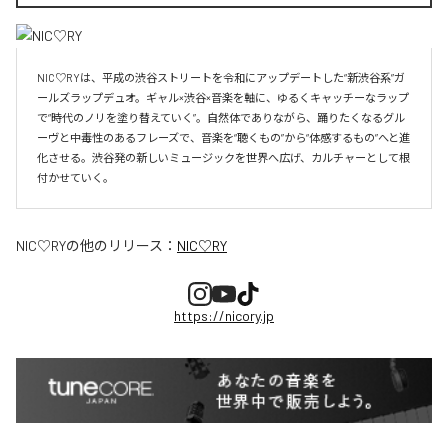
NIC♡RYは、平成の渋谷ストリートを令和にアップデートした“新渋谷系”ガ
ールズラップデュオ。ギャル×渋谷×音楽を軸に、ゆるくキャッチーなラップ
で“時代のノリを塗り替えていく”。自然体でありながら、踊りたくなるグル
ーヴと中毒性のあるフレーズで、音楽を“聴くもの”から“体感するもの”へと進
化させる。渋谷発の新しいミュージックを世界へ広げ、カルチャーとして根
付かせていく。
NIC♡RY
の他のリリース：
NIC♡RY
https://nicory.jp