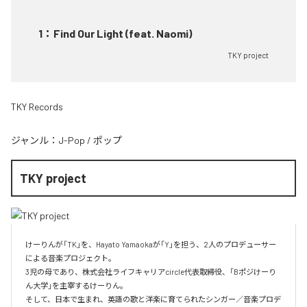
1
：
Find Our Light (feat. Naomi)
TKY project
TKY Records
ジャンル：
J-Pop
/
ポップ
TKY project
けーりんが「TK」を、Hayato Yamaokaが「Y」を担う、2人のプロデューサー
による音楽プロジェクト。

3児の母であり、株式会社ライフキャリアcircle代表取締役、「Bポジけーり
ん大学」を主宰するけーりん。

そして、日本で生まれ、英語の歌と洋楽に育てられたシンガー／音楽プロデ