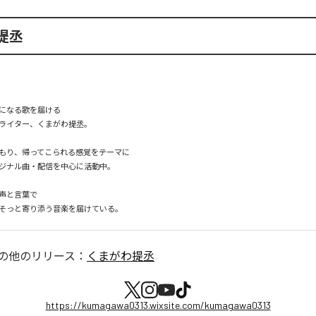
提丞
になる歌を届ける

ライター、くまがわ提丞。

もり、帰ってこられる感覚をテーマに

ジナル曲・配信を中心に活動中。

声と言葉で

そっと寄り添う音楽を届けている。
の他のリリース：
くまがわ提丞
https://kumagawa0313.wixsite.com/kumagawa0313