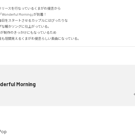
リリースを行なっているくまがわ提丞から

nderful Morning」が到着！

日をスタートさせるカップルにはぴったりな

な暖かソングに仕上がっている。

veが制作のきっかけにもなっているため

性も垣間見えるくまがわ提丞らしい楽曲になっている。
derful Morning
Pop