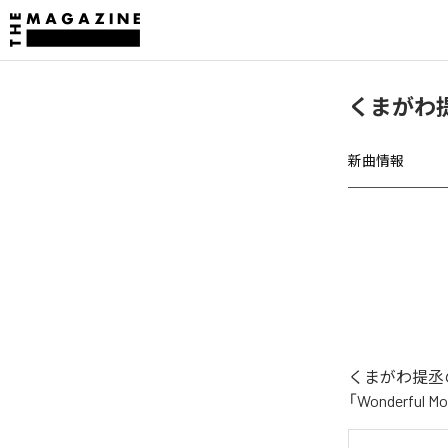
くまがわ提丞
新曲情報
くまがわ提丞の
「Wonderfu