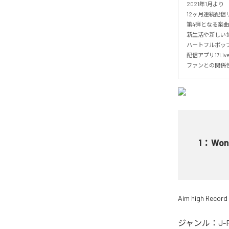
2021年1月より

12ヶ月連続配信
第4弾となる楽曲「Wo
新生活や新しい毎
ハートフルポップ
配信アプリ17Li
ファンとの関係
1
：
Won
Aim high Record
ジャンル：
J-