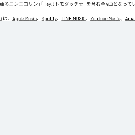
踊るニンニコリン」「Hey!!トモダッチ☆」を含む全4曲となって
」は、
Apple Music
、
Spotify
、
LINE MUSIC
、
YouTube Music
、
Amaz
の音楽配信サービスで聴くことができる。
ス：
NIC♡RY
CE
マグッタイム
るニンニコリン