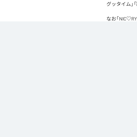
グッタイム」「
なお「
NIC♡RY
Unlimited
など
各配信サービ
1
：
PEA
2
：
サ
3
：
踊