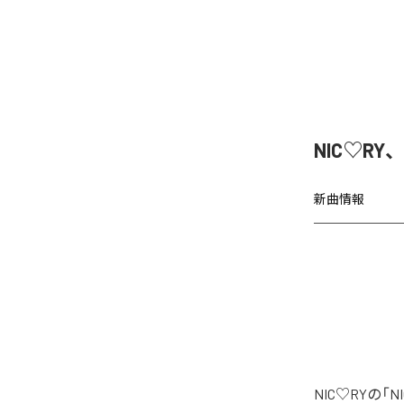
NIC♡RY
新曲情報
NIC♡RYの