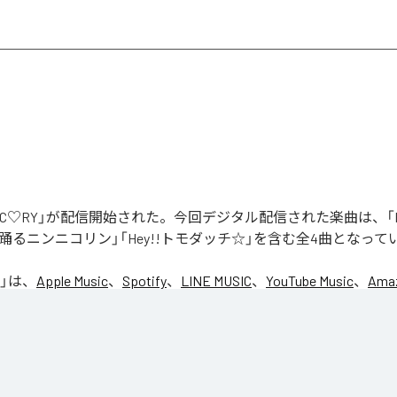
「NIC♡RY」が配信開始された。今回デジタル配信された楽曲は、「P
踊るニンニコリン」「Hey!!トモダッチ☆」を含む全4曲となって
」は、
Apple Music
、
Spotify
、
LINE MUSIC
、
YouTube Music
、
Amaz
の音楽配信サービスで聴くことができる。
ス：
NIC♡RY