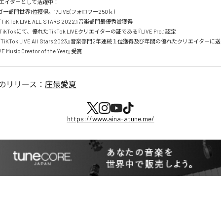
エイターとして活躍中！　

ガー部門世界1位獲得。17LIVE(フォロワー250ｋ)

TiKTok LIVE ALL  STARS 2022』音楽部門最優秀賞獲得

ikTokにて、優れたTikTok LIVEクリエイターの証である『LIVE Pro』認定

『TiKTok LIVE All  Stars 2023』音楽部門2年連続１位獲得及び年間の優れたクリエイターに送ら
E Music Creator of the Year』受賞
のリリース：
庄最愛夏
https://www.aina-atune.me/