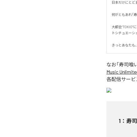
日本だけにとどま
何がともあれ「寿
大都会“TOKI
トシチュエーショ
きっとあなたも
なお「
寿司喰い
Music Unlimite
各配信サービ
1
：
寿司