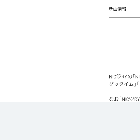
新曲情報
NIC♡RYの
グッタイム」「
なお「
NIC♡RY
Unlimited
など
各配信サービ