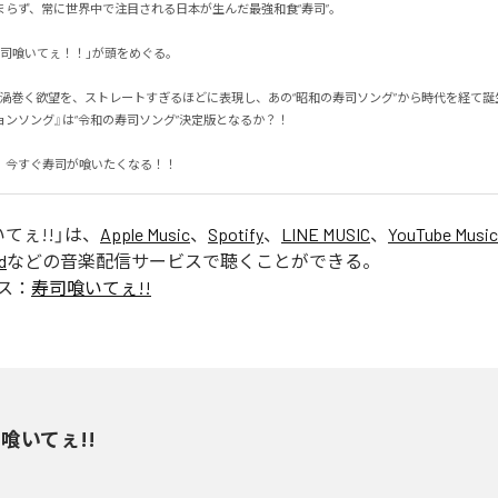
らず、常に世界中で注目される日本が生んだ最強和食“寿司”。

司喰いてぇ！！」が頭をめぐる。

O”に渦巻く欲望を、ストレートすぎるほどに表現し、あの“昭和の寿司ソング”から時代を経て
ンソング』は“令和の寿司ソング”決定版となるか？！

、今すぐ寿司が喰いたくなる！！
てぇ!!
」は、
Apple Music
、
Spotify
、
LINE MUSIC
、
YouTube Music
d
などの音楽配信サービスで聴くことができる。
ス：
寿司喰いてぇ!!
喰いてぇ!!