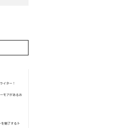
ライター！

ユーモアがあるお
ーを魅了するト