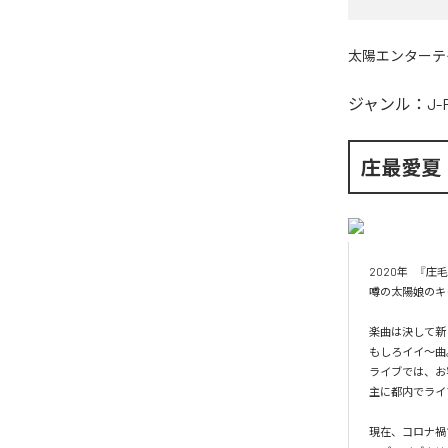
太陽エンターテ
ジャンル：
J-
庄最愛夏
2020年　『庄
噂の太陽娘のキ
楽曲は決して新
もしろイイ〜曲。
ライブでは、お
主に都内でライ
現在、コロナ禍