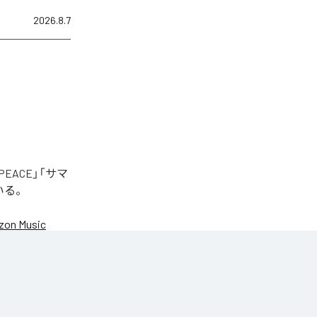
2026.8.7
EACE」「サマ
いる。
on Music