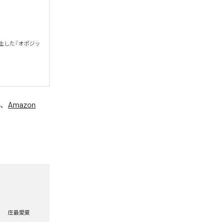
誕生した『オポジッ
、
Amazon
庄最愛夏