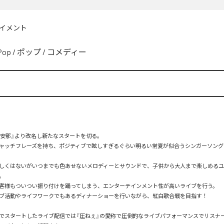
イメント
Pop
/
ポップ
/
コメディー
毛安那』より改名し新たなスタートを切る。

ャッチフレーズを持ち、ポジティブで眩しすぎるぐらい明るい常夏が似合うシンガーソング
しくはないがいつまでも色あせないメロディーとサウンドで、子供から大人まで楽しめる


客様もついつい振り付けを踊ってしまう、エンターテインメント性が高いライブを行う。

ブ活動やライフワークでもあるディナーショーを行いながら、紅白歌合戦を目指す！

でスタートしたライブ配信では『圧ねぇ』の愛称で圧倒的なライブパフォーマンスでリスナ