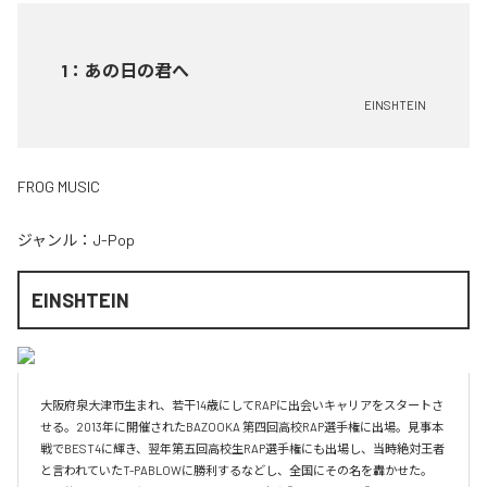
1
：
あの日の君へ
EINSHTEIN
FROG MUSIC
ジャンル：
J-Pop
EINSHTEIN
大阪府泉大津市生まれ、若干14歳にしてRAPに出会いキャリアをスタートさ
せる。2013年に開催されたBAZOOKA 第四回高校RAP選手権に出場。見事本
戦でBEST4に輝き、翌年第五回高校生RAP選手権にも出場し、当時絶対王者
と言われていたT-PABLOWに勝利するなどし、全国にその名を轟かせた。
