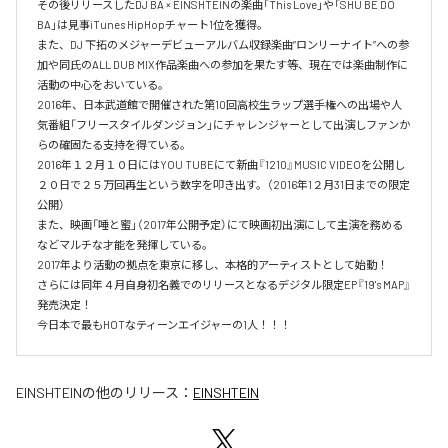
その後リリースしたDJ BA × EINSHTEINの楽曲「This Love」や「SHU BE DO 
BA」は見事iTunes HipHopチャート1位を獲得。

また、DJ 下拓のメジャーデビューアルバム収録楽曲”ロンリーナイト”への参
加や同氏のALL DUB MIX作品楽曲への参加を果たす等、現在では楽曲制作に
活動の中心をおいている。

2016年、日本武道館で開催された第10回高校生ラップ選手権への出場や人
気番組「フリースタイルダンジョン」にチャレンジャーとして出演しファンか
らの確固たる支持を得ている。

2016年１２月１０日にはYOU TUBEにて新曲『1210』MUSIC VIDEOを公開し
２０日で２５万回再生という数字を叩き出す。（2016年1２月31日までの限定
公開）

また、映画「唾と蜜」（2017年公開予定）にて映画初出演にして主演を務める
などマルチな才能を発揮している。

2017年より活動の拠点を東京に移し、本格的アーティストとして始動！

さらには同年４月自身初名義でのリリースとなるデジタル限定EP『19's MAP』
発売決定！

今日本で最もHOTなティーンエイジャーの1人！！！
EINSHTEIN
の他のリリース：
EINSHTEIN