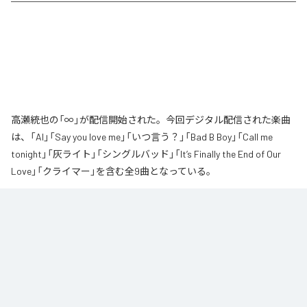
高瀬統也の「∞」が配信開始された。今回デジタル配信された楽曲
は、「AI」「Say you love me」「いつ言う？」「Bad B Boy」「Call me
tonight」「灰ライト」「シングルバッド」「It’s Finally the End of Our
Love」「クライマー」を含む全9曲となっている。
なお「
∞
」は、
Apple Music
、
Spotify
、
LINE MUSIC
、
YouTube Music
、
Amazon Music Unlimited
などの音楽配信サービスで聴くことができ
る。
各配信サービス：
∞