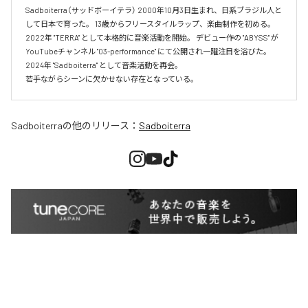
Sadboiterra（サッドボーイテラ） 2000年10月3日生まれ、日系ブラジル人と
して日本で育った。 13歳からフリースタイルラップ、楽曲制作を初める。 
2022年 "TERRA" として本格的に音楽活動を開始。 デビュー作の "ABYSS" が
YouTubeチャンネル "03-performance" にて公開され一躍注目を浴びた。 
2024年 "Sadboiterra" として音楽活動を再会。

若手ながらシーンに欠かせない存在となっている。
Sadboiterra
の他のリリース：
Sadboiterra