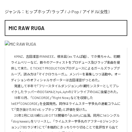
ジャンル：
ヒップホップ/ラップ
/
J-Pop
/
アイドル(女性)
MIC RAW RUGA
　KMNZ、吉田凜音/RINNEEE、根本凪（ex.でんぱ組）、でか美ちゃん、初期
ライムベリーなど、数々のアーティストをプロデュース及びラップ楽曲を提
供して来た、E TICKET PRODUCTIONプロデュースによるガールズラップグ
ループ。読み方は「マイクロウルーガ」。メンバーを募集しつつ活動中。オー
ディションのオフィシャルサポーターは吉田凜音がつとめた。

　発進して半年で「フリースタイルダンジョン」の1期モンスターとしてブレ
イクしたラッパーのDOTAMAとhy4_4yhの2マンライブのOAに抜擢された。

　19年10月、「CONCORDE」「Right Now」などを収録した
1stEP「CONCORDE」を全国発売。同作はライムスター宇多丸の連載コラムに
て「突き抜けた90’sヒップホップ愛」と評価を受けた。

　20年2月には川崎CLUB CITTA’開催の「@JAM」に出演。同月に1stシングル
「dog kawaii」をリリースし、「ライムスター宇多丸のアフター6 ジャンクシ
ョン」（TBSラジオ）にて「本格的にきっちりやり切ることで批評性すら出て