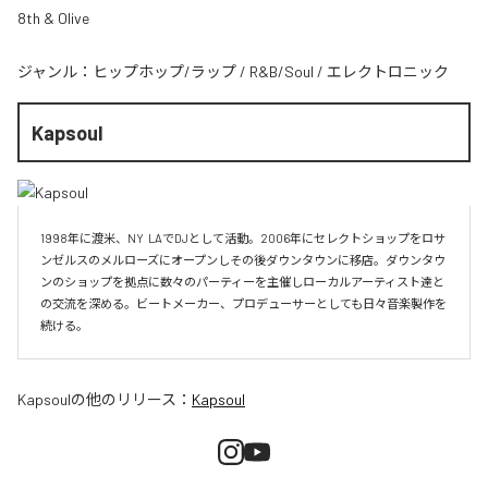
8th & Olive
ジャンル：
ヒップホップ/ラップ
/
R&B/Soul
/
エレクトロニック
Kapsoul
1998年に渡米、NY  LAでDJとして活動。2006年にセレクトショップをロサ
ンゼルスのメルローズにオープンしその後ダウンタウンに移店。ダウンタウ
ンのショップを拠点に数々のパーティーを主催しローカルアーティスト達と
の交流を深める。ビートメーカー、プロデューサーとしても日々音楽製作を
続ける。
Kapsoul
の他のリリース：
Kapsoul