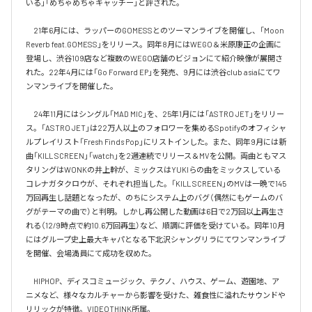
いる」「めちゃめちゃキャッチー」と評された。

　21年6月には、ラッパーのGOMESSとのツーマンライブを開催し、「Moon 
Reverb feat.GOMESS」をリリース。同年8月にはWEGO＆米原康正の企画に
登場し、渋谷109店など複数のWEGO店舗のビジョンにて紹介映像が展開さ
れた。22年4月には「Go Forward EP」を発売、9月には渋谷club asiaにてワ
ンマンライブを開催した。

　24年11月にはシングル「MAD MIC」を、25年1月には「ASTRO JET」をリリー
ス。「ASTRO JET」は22万人以上のフォロワーを集めるSpotifyのオフィシャ
ルプレイリスト「Fresh Finds Pop」にリストインした。また、同年9月には新
曲「KILL SCREEN」「watch」を2週連続でリリース＆MVを公開。両曲ともマス
タリングはWONKの井上幹が、ミックスはYUKIらの曲をミックスしている
コレナガタクロウが、それぞれ担当した。「KILL SCREEN」のMVは一晩で145
万回再生し話題となったが、のちにシステム上のバグ（偶然にもゲームのバ
グがテーマの曲で）と判明。しかし再公開した動画は6日で2万回以上再生さ
れる（12/9時点で約10.6万回再生）など、順調に評価を受けている。同年10月
にはグループ史上最大キャパとなる下北沢シャングリラにてワンマンライブ
を開催、会場満員にて成功を収めた。

　HIPHOP、ディスコミュージック、テクノ、ハウス、ゲーム、遊園地、ア
ニメなど、様々なカルチャーから影響を受けた、雑食性に溢れたサウンドや
リリックが特徴。VIDEOTHINK所属。