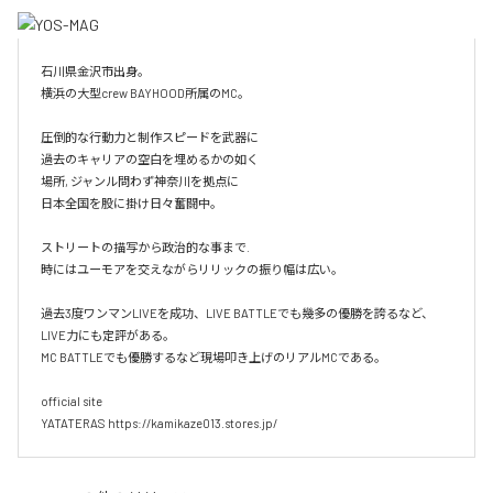
石川県金沢市出身。

横浜の大型crew BAYHOOD所属のMC。

圧倒的な行動力と制作スピードを武器に

過去のキャリアの空白を埋めるかの如く

場所, ジャンル問わず神奈川を拠点に

日本全国を股に掛け日々奮闘中。

ストリートの描写から政治的な事まで.

時にはユーモアを交えながらリリックの振り幅は広い。

過去3度ワンマンLIVEを成功、LIVE BATTLEでも幾多の優勝を誇るなど、
LIVE力にも定評がある。

MC BATTLEでも優勝するなど現場叩き上げのリアルMCである。

official site

YATATERAS https://kamikaze013.stores.jp/