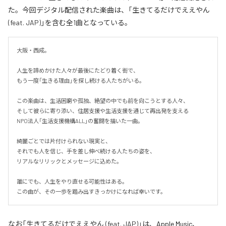
た。今回デジタル配信された楽曲は、「生きてるだけでええやん
(feat. JAP)」を含む全1曲となっている。
大阪・西成。

人生を諦めかけた人々が最後にたどり着く街で、

もう一度「生きる理由」を探し続ける人たちがいる。

この楽曲は、生活困窮や孤独、絶望の中でも前を向こうとする人々、

そして彼らに寄り添い、住居支援や生活支援を通じて再出発を支える

NPO法人「生活支援機構ALL」の奮闘を描いた一曲。

綺麗ごとでは片付けられない現実と、

それでも人を信じ、手を差し伸べ続ける人たちの姿を、

リアルなリリックとメッセージに込めた。

誰にでも、人生をやり直せる可能性はある。

この曲が、その一歩を踏み出すきっかけになれば幸いです。
なお「
生きてるだけでええやん (feat. JAP)
」は、
Apple Music
、