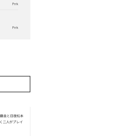
Prrk
Prrk
伊藤圭と日夜松本
置く二人がプレイ