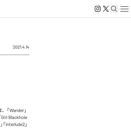
2021.4.14
、「Wander」
irl Blackhole
」「Interlude2」