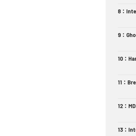
8
：
Int
9
：
Gho
10
：
Har
11
：
Bre
12
：
MD
13
：
In