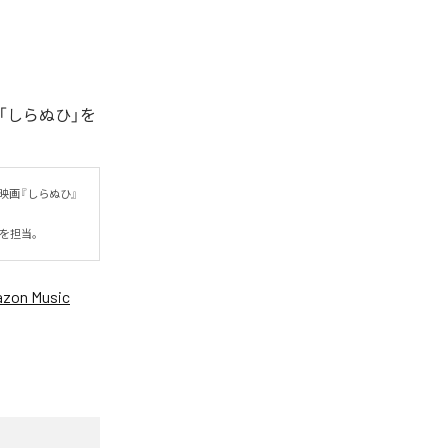
「しらぬひ」を
映画『しらぬひ』
詞を担当。
zon Music