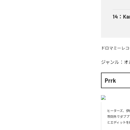
14
：
Ka
ドロマミーレコ
ジャンル：
オ
Prrk
ヒーターズ、伊
市郊外でダブプレ
とエディットを