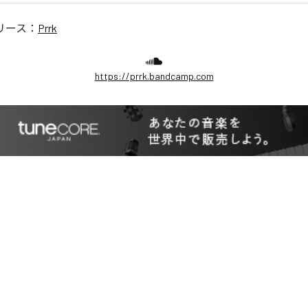
リース：
Prrk
https://prrk.bandcamp.com