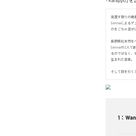
「Karappo
見渡す限りの絶
Sennaによる
のをごちゃ混ぜに
長野県松本市を
Sennaの2人
るのではなく、
生まれた音楽。

そして目を引くア
1
：
Wan