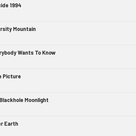
cide 1994
ersity Mountain
rybody Wants To Know
e Picture
 Blackhole Moonlight
er Earth