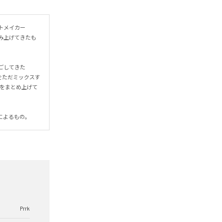
トメイカー
積み上げてきたも
ごしてきた
音をただミックスす
てをまとめ上げて
oによるもの。
Prrk