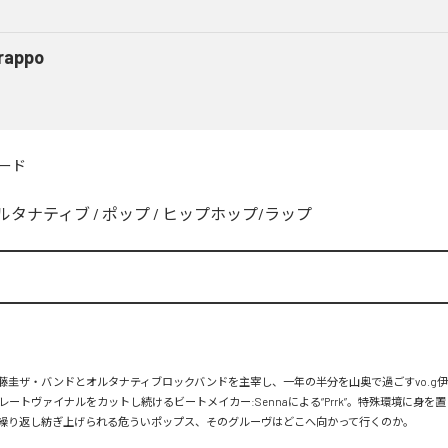
rappo
ード
ルタナティブ
/
ポップ
/
ヒップホップ/ラップ
藤圭ザ・バンドとオルタナティブロックバンドを主宰し、一年の半分を山奥で過ごすvo.g
ートヴァイナルをカットし続けるビートメイカー:Sennaによる“Prrk”。特殊環境に身を
繰り返し紡ぎ上げられる危ういポップス、そのグルーヴはどこへ向かって行くのか。