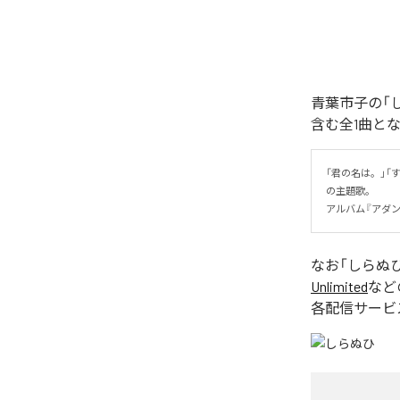
青葉市子の「
含む全1曲と
「君の名は。」
の主題歌。

アルバム『アダンの
なお「
しらぬ
Unlimited
など
各配信サービ