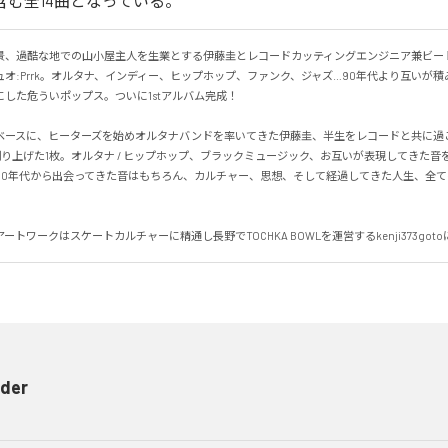
」を含む全14曲となっている。
景、過酷な地での山小屋主人を生業とする伊藤圭とレコードカッティングエンジニア兼ビー
デュオ:Prrk。オルタナ、インディー、ヒップホップ、ファンク、ジャズ…90年代より互いが
した危ういポップス。ついに1stアルバム完成！

ベースに、ヒーターズを始めオルタナバンドを率いてきた伊藤圭、半生をレコードと共に過
で創り上げた1枚。オルタナ / ヒップホップ、ブラックミュージック、お互いが表現してきた
90年代から出会ってきた音はもちろん、カルチャー、思想、そして経過してきた人生、全
ートワークはスケートカルチャーに精通し長野でTOCHKA BOWLを運営するkenji373got
der