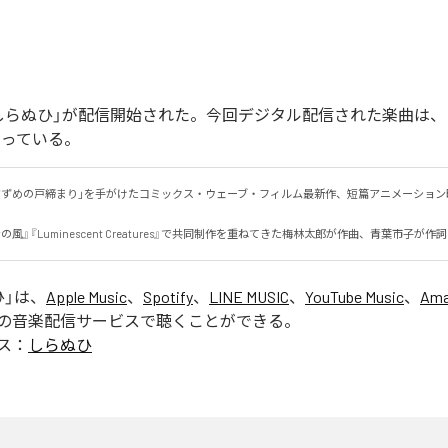
しらぬひ」が配信開始された。今回デジタル配信された楽曲は、
なっている。
「すずめの戸締まり」を手がけたコミックス・ウェーブ・フィルム最新作、短篇アニメーション
風』『Luminescent Creatures』で共同制作を重ねてきた梅林太郎が作曲、青葉市子が作
ひ
」は、
Apple Music
、
Spotify
、
LINE MUSIC
、
YouTube Music
、
Ama
の音楽配信サービスで聴くことができる。
ス：
しらぬひ