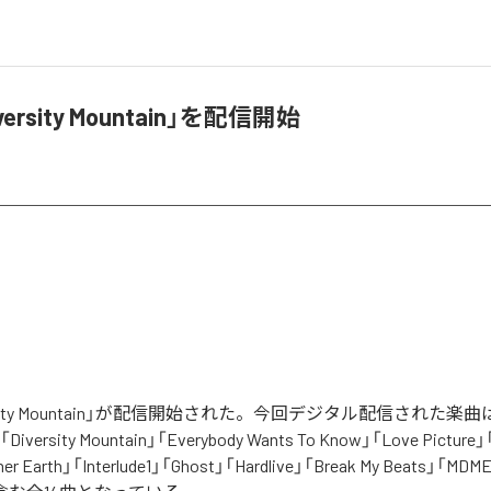
versity Mountain」を配信開始
versity Mountain」が配信開始された。今回デジタル配信された楽曲は
」「Diversity Mountain」「Everybody Wants To Know」「Love Picture」「G
ner Earth」「Interlude1」「Ghost」「Hardlive」「Break My Beats」「MDME