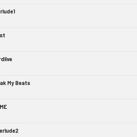
erlude1
st
dlive
ak My Beats
ME
terlude2