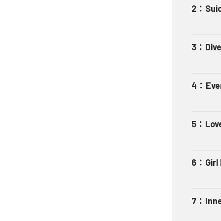
2
：
Sui
3
：
Div
4
：
Eve
5
：
Lov
6
：
Girl
7
：
Inn