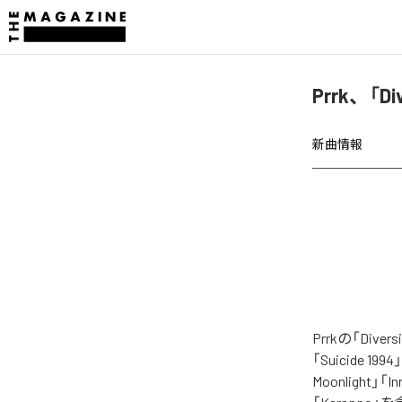
Prrk、「Di
新曲情報
Prrkの「Di
「Suicide 1994
Moonlight」「In