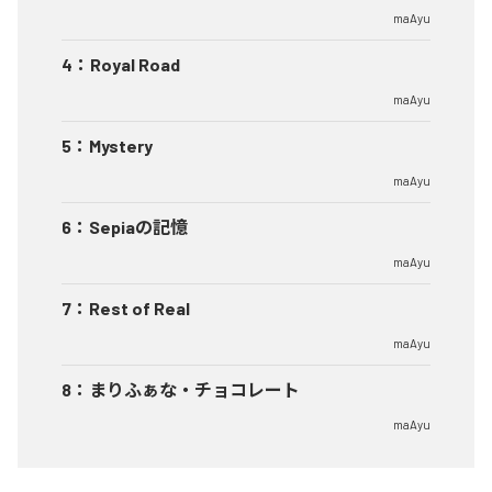
maAyu
4
：
Royal Road
maAyu
5
：
Mystery
maAyu
6
：
Sepiaの記憶
maAyu
7
：
Rest of Real
maAyu
8
：
まりふぁな・チョコレート
maAyu