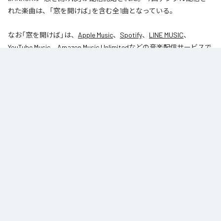
れた楽曲は、「窓を開けば」を含む全1曲となっている。
なお「
窓を開けば
」は、
Apple Music
、
Spotify
、
LINE MUSIC
、
YouTube Music
、
Amazon Music Unlimited
などの音楽配信サービスで
聴くことができる。
各配信サービス：
窓を開けば
1
：
窓を開けば
DANROK
Niibori Records
ジャンル：
インストゥルメンタル