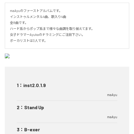
maAyuのファーストアルバムです。

インストゥルメンタル4曲、歌入り4曲

全8曲です。

ハード系からポップ系まで様々な曲調を取り揃えてます。

女子ドラマーAyukaのドラミングにご注目下さい。

ボーカリストは3人です。
1
：
inst2.0.1.9
maAyu
2
：
Stand Up
maAyu
3
：
B-exer