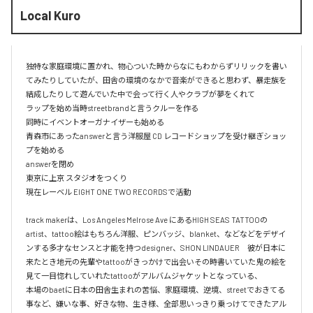
Local Kuro
独特な家庭環境に置かれ、物心ついた時からなにもわからずリリックを書い
てみたりしていたが、田舎の環境のなかで音楽ができると思わず、暴走族を
結成したりして遊んでいた中で会って行く人やクラブが夢をくれて

ラップを始め当時streetbrandと言うクルーを作る

同時にイベントオーガナイザーも始める

青森市にあったanswerと言う洋服屋 CD レコードショップを受け継ぎショッ
プを始める

answerを閉め

東京に上京 スタジオをつくり 

現在レーベル EIGHT ONE TWO RECORDSで活動

track makerは、Los Angeles Melrose Ave にあるHIGH SEAS TATTOOの
artist、tattoo絵はもちろん洋服、ピンバッジ、blanket、などなどをデザイ
ンする多才なセンスと才能を持つdesigner、SHON LINDAUER　彼が日本に
来たとき地元の先輩やtattooがきっかけで出会いその時書いていた鬼の絵を
見て一目惚れしていれたtattooがアルバムジャケットとなっている、

本場のbaetに日本の田舎生まれの苦悩、家庭環境、逆境、streetでおきてる
事など、嫌いな事、好きな物、生き様、全部思いっきり乗っけてできたアル