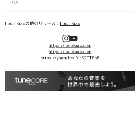
バム
Local Kuro
の他のリリース：
Local Kuro
https://localkuro.com
https://localkuro.com
https://youtu.be/-Ylh52CT6p8