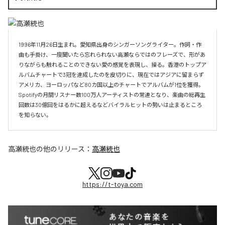
1996年11月26日生まれ。愛知県出身のシンガーソングライター。作詞・作
曲も手掛け、一度聞いたら忘れられない高瀬ならではのフレーズで、形があ
りながらも触れることのできない愛の感覚を表現し、操る。香港のトップア
ルバムチャートで3冠を達成したのを皮切りに、現在ではアジアに留まらず
アメリカ、ヨーロッパなど80カ国以上のチャートでアルバムが1位を獲得。
Spotifyの月間リスナー数100万人アーティストの常連となり、楽曲の総再生
回数は30億回をはるかに超えるなどバイラルヒットの勢いは止まるところ
を知らない。
高瀬統也
の他のリリース：
高瀬統也
https://t-toya.com