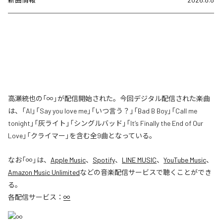
高瀬統也の「∞」が配信開始された。今回デジタル配信された楽曲
は、「AI」「Say you love me」「いつ言う？」「Bad B Boy」「Call me
tonight」「灰ライト」「シングルバッド」「It’s Finally the End of Our
Love」「クライマー」を含む全9曲となっている。
なお「
∞
」は、
Apple Music
、
Spotify
、
LINE MUSIC
、
YouTube Music
、
Amazon Music Unlimited
などの音楽配信サービスで聴くことができ
る。
各配信サービス：
∞