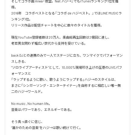
そしてコラボ曲 miwa『夜空。feat.ハジ→』でもiTunesランキング1位を獲
得。

2016年　コラボベストとなる『コラボ de ハジベスト。』ではLINE MUSICラ
ンキング1位。

リリース作品は配信チャートを中心に数々のタイトルを獲得。

現在YouTube登録者数は20万人、楽曲総再生回数は2億回に達し、

老若男女問わず幅広い世代から支持を受けている。 

back DJとの連携のみで一人でステージに立ち、ワンマイクでパフォーマン
スしきる、

“ソロライブアーティスト”として、10,000%現場叩き上げの圧巻のLIVEパフ
ォーマンスと

「ラップするように歌い、歌うようにラップする」ハジ→のスタイルは、

まさに「シンガーソング・エンターテイナー」を自称するに相応しい唯一無
二のハジ→ワールド。

No music , No human life。

音楽はパワーであり、エネルギーである。

そう真っ直ぐに信じ、
