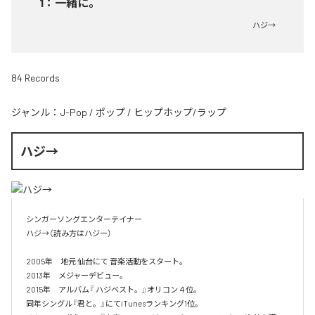
1
：
一緒に。
ハジ→
84 Records
ジャンル：
J-Pop
/
ポップ
/
ヒップホップ/ラップ
ハジ→
シンガーソングエンターテイナー

ハジ→（読み方はハジー）

2005年　地元 仙台にて 音楽活動をスタート。

2013年　メジャーデビュー。

2015年　アルバム『 ハジベスト。』オリコン４位。

同年シングル『君と。』にてiTunesランキング1位。
