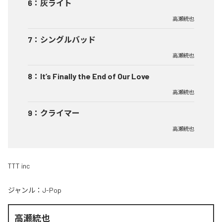
6
：
灰ライト
高瀬統也
7
：
シングルバッド
高瀬統也
8
：
It’s Finally the End of Our Love
高瀬統也
9
：
クライマー
高瀬統也
TTT inc
ジャンル：
J-Pop
高瀬統也