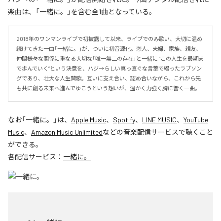
楽曲は、「一緒に。」を含む全1曲となっている。
2018年のワンマンライブで初披露して以来、ライブでのみ歌い、大切に温め
続けてきた一曲「一緒に。」が、ついに初音源化。恋人、夫婦、家族、親友、
仲間――様々な関係に重なる大切な「唯一無二の存在」と一緒に “この人生を最期ま
で歩んでいく”という決意を、ハジ→らしい真っ直ぐな言葉で綴ったラブソン
グであり、壮大な人生賛歌。互いに支え合い、認め合いながら、これから先
も共に創る未来へ進んでゆこうという想いが、温かく力強く胸に響く一曲。
なお「
一緒に。
」は、
Apple Music
、
Spotify
、
LINE MUSIC
、
YouTube
Music
、
Amazon Music Unlimited
などの音楽配信サービスで聴くこと
ができる。
各配信サービス：
一緒に。