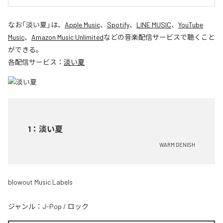
なお「
淡い夏
」は、
Apple Music
、
Spotify
、
LINE MUSIC
、
YouTube
Music
、
Amazon Music Unlimited
などの音楽配信サービスで聴くこと
ができる。
各配信サービス：
淡い夏
1
：
淡い夏
WARM DENISH
blowout Music Labels
ジャンル：
J-Pop
/
ロック