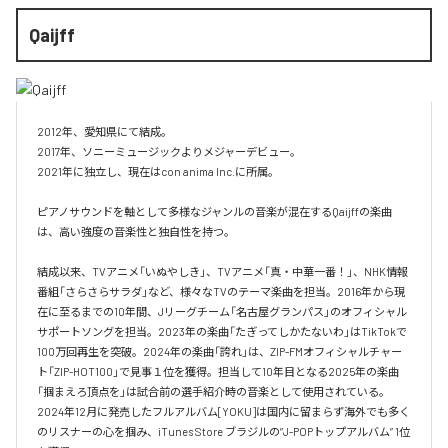
Qaijff
2012年、愛知県にて結成。

2017年、ソニーミュージックよりメジャーデビュー。

2021年に独立し、現在はcon anima Inc.に所属。

ピアノサウンドを軸として多様なジャンルの音楽が混在するQaijffの楽曲
は、高い強度の音楽性と独自性を持つ。

結成以来、TVアニメ「いぬやしき」、TVアニメ「真・中華一番！」、NHK情報
番組「さらさらサラダ」など、様々なTVのテーマ楽曲を担当。2016年から現
在に至るまでの10年間、Jリーグチーム「名古屋グランパス」のオフィシャル
サポートソングを担当。2023年の楽曲「たぎってしかたないわ」はTikTokで
100万回再生を突破。2024年の楽曲「誇れ」は、ZIP-FMオフィシャルチャー
ト「ZIP-HOT100」で見事１位を獲得。担当して10年目となる2025年の楽曲
「掴まえろ頂点を」は試合前の選手紹介時の音楽として使用されている。

2024年12月に発売したフルアルバム[YOKU]は国内に留まらず海外でも多く
のリスナーの心を掴み、iTunes Store ブラジルの”J-POPトップアルバム” 1位