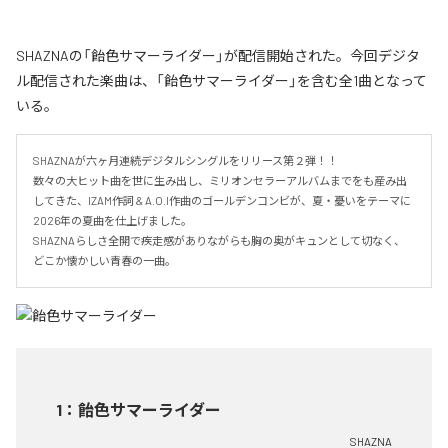
SHAZNAの「飴色サマーライダー」が配信開始された。今回デジタ
ル配信された楽曲は、「飴色サマーライダー」を含む全1曲となって
いる。
SHAZNAが六ヶ月連続デジタルシングルをリリース第２弾！！

数々の大ヒット曲を世に生み出し、ミリオンセラーアルバムまでをも産み出
してきた、IZAM作詞 & A.O.I作曲のゴールデンコンビが、夏・憂いをテーマに
2026年の夏曲を仕上げました。

SHAZNAらしさ全開で疾走感がありながらも胸の奥がキュンとして切なく、
どこか懐かしい青春の一曲。
1
：
飴色サマーライダー
SHAZNA