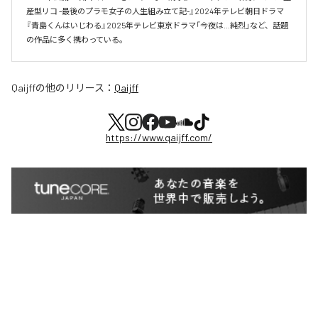
産型リコ -最後のプラモ女子の人生組み立て記-』2024年テレビ朝日ドラマ
『青島くんはいじわる』2025年テレビ東京ドラマ「今夜は…純烈」など、話題
の作品に多く携わっている。
Qaijff
の他のリリース：
Qaijff
https://www.qaijff.com/