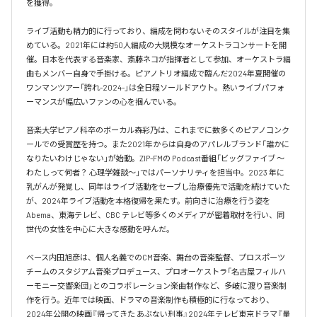
を獲得。

ライブ活動も精力的に行っており、編成を問わないそのスタイルが注目を集
めている。2021年には約50人編成の大規模なオーケストラコンサートを開
催。日本を代表する音楽家、斎藤ネコが指揮者として参加、オーケストラ編
曲もメンバー自身で手掛ける。ピアノトリオ編成で臨んだ2024年夏開催の
ワンマンツアー「誇れ-2024-」は全日程ソールドアウト。熱いライブパフォ
ーマンスが幅広いファンの心を掴んでいる。

音楽大学ピアノ科卒のボーカル森彩乃は、これまでに数多くのピアノコンク
ールでの受賞歴を持つ。また2021年からは自身のアパレルブランド「誰かに
なりたいわけじゃない」が始動。ZIP-FMの Podcast番組「ビッグファイブ 〜
わたしって何者？ 心理学雑談〜」ではパーソナリティを担当中。2023 年に
乳がんが発覚し、同年はライブ活動をセーブし治療優先で活動を続けていた
が、2024年ライブ活動を本格復帰を果たす。前向きに治療を行う姿を
Abema、東海テレビ、CBC テレビ等多くのメディアが密着取材を行い、同
世代の女性を中心に大きな感動を呼んだ。

ベース内田旭彦は、個人名義でのCM音楽、舞台の音楽監督、プロスポーツ
チームのスタジアム音楽プロデュース、プロオーケストラ「名古屋フィルハ
ーモニー交響楽団」とのコラボレーション楽曲制作など、多岐に渡り音楽制
作を行う。近年では映画、ドラマの音楽制作も積極的に行なっており、
2024年公開の映画『帰ってきた あぶない刑事』2024年テレビ東京ドラマ『量