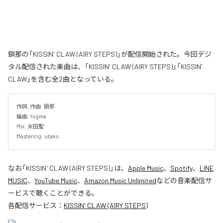
鎖那の「KISSIN' CLAW (AIRY STEPS)」が配信開始された。今回デジ
タル配信された楽曲は、「KISSIN' CLAW (AIRY STEPS)」「KISSIN'
CLAW」を含む全2曲となっている。
作詞, 作曲: 鎖那

編曲: higma

Mix: 米田聖

Mastering: utako
なお「
KISSIN' CLAW (AIRY STEPS)
」は、
Apple Music
、
Spotify
、
LINE
MUSIC
、
YouTube Music
、
Amazon Music Unlimited
などの音楽配信サ
ービスで聴くことができる。
各配信サービス：
KISSIN' CLAW (AIRY STEPS)