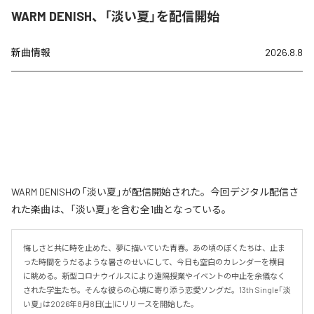
WARM DENISH、「淡い夏」を配信開始
新曲情報
2026.8.8
WARM DENISHの「淡い夏」が配信開始された。今回デジタル配信さ
れた楽曲は、「淡い夏」を含む全1曲となっている。
悔しさと共に時を止めた、夢に描いていた青春。あの頃のぼくたちは、止ま
った時間をうだるような暑さのせいにして、今日も空白のカレンダーを横目
に眺める。新型コロナウイルスにより遠隔授業やイベントの中止を余儀なく
された学生たち。そんな彼らの心境に寄り添う恋愛ソングだ。13th Single「淡
い夏」は2026年8月8日(土)にリリースを開始した。