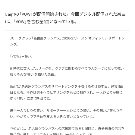
Qaijffの「VOW」が配信開始された。今回デジタル配信された楽曲
は、「VOW」を含む全1曲となっている。
Jリーグクラブ「名古屋グランパス」2026-27シーズン オフィシャルサポートソ
ング。

「VOW」＝誓い。

新時代に突入したJリーグを、クラブに関わるすべての人が一つになって戦い
抜く――そんな"誓い"を描いた楽曲。

Qaijffが名古屋グランパスのサポートソングを手掛けるのは10年目、通算11曲
目となる。今作は選手へのヒアリングをもとに制作され、一人ひとりが胸に
抱く「誓い」に焦点を当てた。

選手一人ひとりの誓い。サポーター一人ひとりの誓い。その想いが重なり合
い、やがてクラブ全体を支える大きな誓いとなっていく。

『VOW』は、名古屋グランパスへの応援歌であると同時に、自分自身の信念を
胸に前へ進む、すべての人へ届けたい一曲となっている。