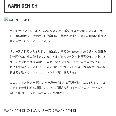
WARM DENISH
バンドサウンドを中心としたミクスチャーポップ(ロック)をジャンルに持
ち、若い現代シーンを歌にした楽曲は、共感性を生む。繊細な歌詞と暖かい
声を活かしたソロアーティスト。

リリースされているオリジナル楽曲は、全てComposer／Vo：みやっち自身
が作詞作曲、編曲を行っている。アルバムのジャケット写真やイラスト、ミ
ュージックビデオの撮影やアニメーション作り、ウォームデニッシュのコン
セプトであるファストフード店をCG/3D制作ソフトで自ら作るなど、多彩な
表現力を魅せるマルチミュージシャンな一面もある。

ここはファストフード(ハンバーガーグルメ)と音楽が融合したオリジナルコ
ンテンツを楽しめる場所。ハンバーガ屋さんがコンセプトのアーティスト
WARM DENISH (ウォームデニッシュ)開店です。
WARM DENISH
の他のリリース：
WARM DENISH