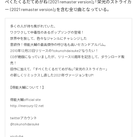
ぺくたくるだてめがね (2021 remaster version)」「栄光のストライカ
ー (2021 remaster version)」を含む全12曲となっている。
多くの人が待ち焦がれていた、

ワクワクして中毒性のあるポップソングの登場！

世界中を旅して、色々なジャンルにチャレンジした

意欲作！得能大輔の最高傑作の呼び名も高いセカンドアルバム。

2010年12月23日リリースの”tokunohdaisuke2”なりたい！

CDが絶版になっていましたが、リリース10周年を記念して、ダウンロード販
売！

旧作に加えて、「すぺくたくるだてめがね」「栄光のストライカー」

の新しくリミックスし直した2021年ヴァージョンをUP!

【得能大輔について！】

得能大輔official site

http://mercury-12.net​

twitterアカウント　

@tokunohdaisuke

youtube 
