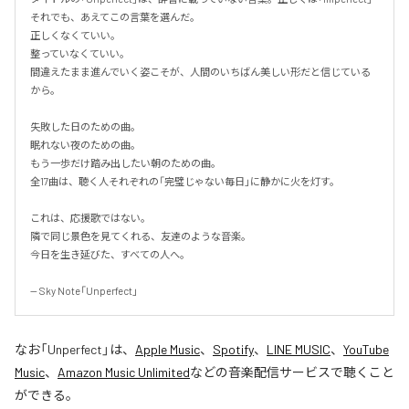
それでも、あえてこの言葉を選んだ。

正しくなくていい。

整っていなくていい。

間違えたまま進んでいく姿こそが、人間のいちばん美しい形だと信じている
から。

失敗した日のための曲。

眠れない夜のための曲。

もう一歩だけ踏み出したい朝のための曲。

全17曲は、聴く人それぞれの「完璧じゃない毎日」に静かに火を灯す。

これは、応援歌ではない。

隣で同じ景色を見てくれる、友達のような音楽。

今日を生き延びた、すべての人へ。

-- Sky Note「Unperfect」
なお「
Unperfect
」は、
Apple Music
、
Spotify
、
LINE MUSIC
、
YouTube
Music
、
Amazon Music Unlimited
などの音楽配信サービスで聴くこと
ができる。