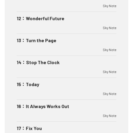
Sky Note
12
：
Wonderful Future
Sky Note
13
：
Turn the Page
Sky Note
14
：
Stop The Clock
Sky Note
15
：
Today
Sky Note
16
：
It Always Works Out
Sky Note
17
：
Fix You