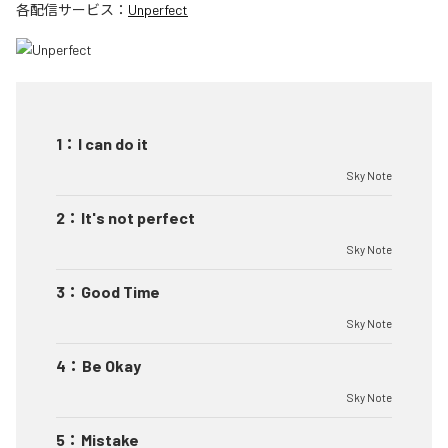
各配信サービス：
Unperfect
1
：
I can do it
Sky Note
2
：
It's not perfect
Sky Note
3
：
Good Time
Sky Note
4
：
Be Okay
Sky Note
5
：
Mistake