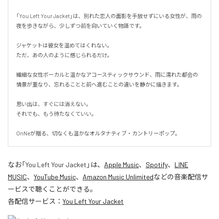
「You Left Your Jacket」は、別れた恋人の面影を手放せずにいる女性が、雨の
夜を歩きながら、少しずつ前を向いていく物語です。

ジャケットは彼女を温めてはくれない。

ただ、あの人のように感じられるだけ。

繊細な女性ボーカルと温かなアコースティックサウンド、雨に濡れた都会の
情景が重なり、忘れることと前へ進むことの違いを静かに描きます。

思い出は、すぐには消えない。

それでも、もう待たなくていい。

OnNeが贈る、切なくも温かなオルタナティブ・カントリーポップ。
なお「
You Left Your Jacket
」は、
Apple Music
、
Spotify
、
LINE
MUSIC
、
YouTube Music
、
Amazon Music Unlimited
などの音楽配信サ
ービスで聴くことができる。
各配信サービス：
You Left Your Jacket