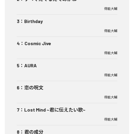
得能大輔
3
：
Birthday
得能大輔
4
：
Cosmic Jive
得能大輔
5
：
AURA
得能大輔
6
：
恋の呪文
得能大輔
7
：
Lost Mind ~君に伝えたい歌~
得能大輔
8
：
君の成分