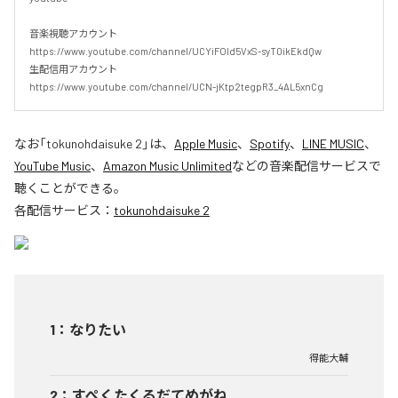
音楽視聴アカウント

https://www.youtube.com/channel/UCYiFOld5VxS-syT0ikEkdQw

生配信用アカウント

https://www.youtube.com/channel/UCN-jKtp2tegpR3_4AL5xnCg
なお「
tokunohdaisuke 2
」は、
Apple Music
、
Spotify
、
LINE MUSIC
、
YouTube Music
、
Amazon Music Unlimited
などの音楽配信サービスで
聴くことができる。
各配信サービス：
tokunohdaisuke 2
1
：
なりたい
得能大輔
2
：
すぺくたくるだてめがね