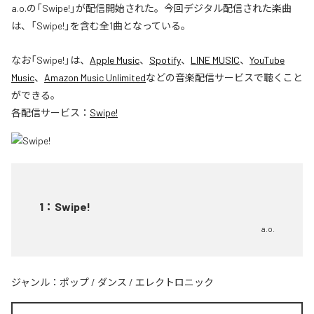
a.o.の「Swipe!」が配信開始された。今回デジタル配信された楽曲
は、「Swipe!」を含む全1曲となっている。
なお「
Swipe!
」は、
Apple Music
、
Spotify
、
LINE MUSIC
、
YouTube
Music
、
Amazon Music Unlimited
などの音楽配信サービスで聴くこと
ができる。
各配信サービス：
Swipe!
1
：
Swipe!
a.o.
ジャンル：
ポップ
/
ダンス
/
エレクトロニック