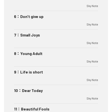
Sky Note
6
：
Don't give up
Sky Note
7
：
Small Joys
Sky Note
8
：
Young Adult
Sky Note
9
：
Life is short
Sky Note
10
：
Dear Today
Sky Note
11
：
Beautiful Fools