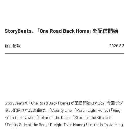
StoryBeats、「One Road Back Home」を配信開始
新曲情報
2026.8.3
StoryBeatsの「One Road Back Home」が配信開始された。今回デジ
タル配信された楽曲は、「County Line」「Porch Light Honey」「Ring
From the Drawer」「Dollar on the Dash」「Storm in the Kitchen」
「Empty Side of the Bed」「Freight Train Name」「Letter in My Jacket」