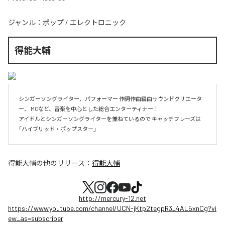
ジャンル：
ポップ
/
エレクトロニック
得能大輔
シンガーソングライター、パフォーマー 作詞作曲編曲サウンドクリエータ
ー、 MCなど、音楽を中心とした総合エンターティナー！

アイドルとシンガーソングライターを兼ねているので キャッチフレーズは
「ハイブリッド・ポップスター」
得能大輔
の他のリリース：
得能大輔
http://mercury-12.net
https://www.youtube.com/channel/UCN-jKtp2tegpR3_4AL5xnCg?vi
ew_as=subscriber