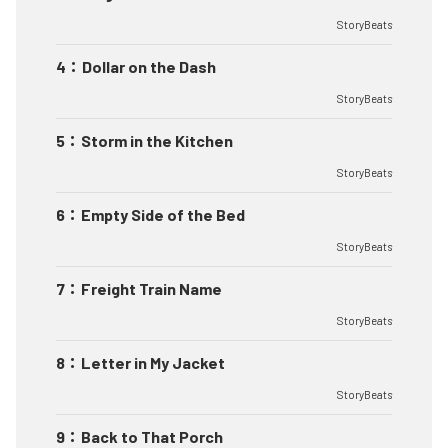
StoryBeats
4
：
Dollar on the Dash
StoryBeats
5
：
Storm in the Kitchen
StoryBeats
6
：
Empty Side of the Bed
StoryBeats
7
：
Freight Train Name
StoryBeats
8
：
Letter in My Jacket
StoryBeats
9
：
Back to That Porch