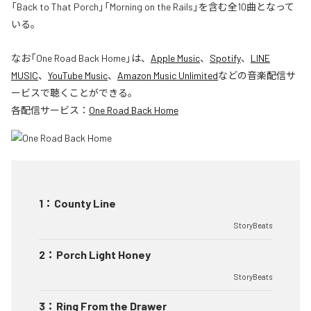
「Back to That Porch」「Morning on the Rails」を含む全10曲となって
いる。
なお「
One Road Back Home
」は、
Apple Music
、
Spotify
、
LINE
MUSIC
、
YouTube Music
、
Amazon Music Unlimited
などの音楽配信サ
ービスで聴くことができる。
各配信サービス：
One Road Back Home
1
：
County Line
StoryBeats
2
：
Porch Light Honey
StoryBeats
3
：
Ring From the Drawer