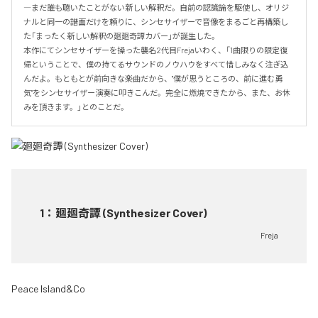
―まだ誰も聴いたことがない新しい解釈だ。自前の認識論を駆使し、オリジ
ナルと同一の譜面だけを頼りに、シンセサイザーで音像をまるごと再構築し
た「まったく新しい解釈の廻廻奇譚カバー」が誕生した。

本作にてシンセサイザーを操った襲名2代目Frejaいわく、「1曲限りの限定復
帰ということで、僕の持てるサウンドのノウハウをすべて惜しみなく注ぎ込
んだよ。もともとが前向きな楽曲だから、"僕が思うところの、前に進む勇
気"をシンセサイザー演奏に叩きこんだ。完全に燃焼できたから、また、お休
みを頂きます。」とのことだ。
1
：
廻廻奇譚 (Synthesizer Cover)
Freja
Peace Island&Co