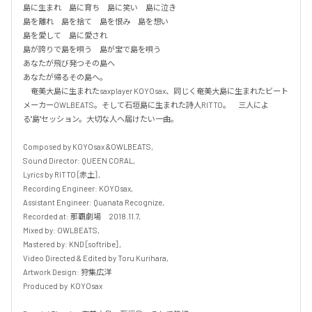
島に生まれ　島に育ち　島に笑い　島に泣き　

島を離れ　島を捨て　島を恨み　島を想い

島を愛して　島に愛され

島が誇りで島を唄う　島が宝で島を唄う

あなたが飛び発つその島へ

あなたが帰るその島へ。

　奄美大島に生まれたsaxplayer KOYOsax、同じく奄美大島に生まれたビート
メーカーOWLBEATS。そして石垣島に生まれた詩人RITTO。　三人によ
る"島"セッション。大切な人へ届けたい一曲。

Composed by KOYOsax &OWLBEATS,

Sound Director: QUEEN CORAL,

Lyrics by RITTO［赤土］,

Recording Engineer: KOYOsax,

Assistant Engineer: Quanata Recognize,

Recorded at: 那覇劇場　2018.11.7,

Mixed by: OWLBEATS,

Mastered by: KND［softribe］,

Video Directed & Edited by Toru Kurihara,

Artwork Design: 狩集広洋

Produced by  KOYOsax
