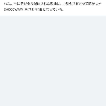
れた。今回デジタル配信された楽曲は、「知らざあ言って聴かせや
SHOOOWWW」を含む全1曲となっている。
なお「
知らざあ言って聴かせやSHOOOWWW
」は、
Apple Music
、
Spotify
、
LINE MUSIC
、
YouTube Music
、
Amazon Music Unlimited
など
の音楽配信サービスで聴くことができる。
各配信サービス：
知らざあ言って聴かせやSHOOOWWW
1
：
知らざあ言って聴かせやSHOOOWWW
DoNYKooR
ACIDBOYSCLUB