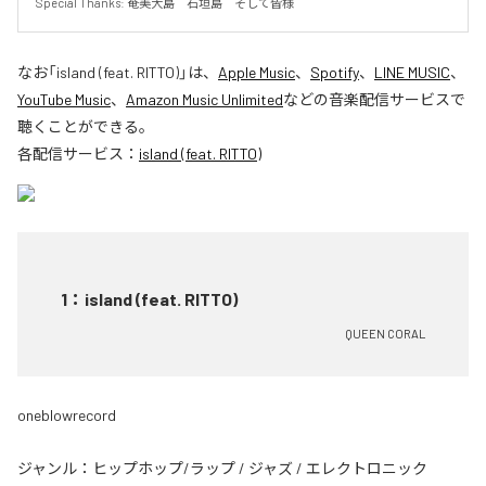
Special Thanks: 奄美大島　石垣島　そして皆様
なお「
island (feat. RITTO)
」は、
Apple Music
、
Spotify
、
LINE MUSIC
、
YouTube Music
、
Amazon Music Unlimited
などの音楽配信サービスで
聴くことができる。
各配信サービス：
island (feat. RITTO)
1
：
island (feat. RITTO)
QUEEN CORAL
oneblowrecord
ジャンル：
ヒップホップ/ラップ
/
ジャズ
/
エレクトロニック