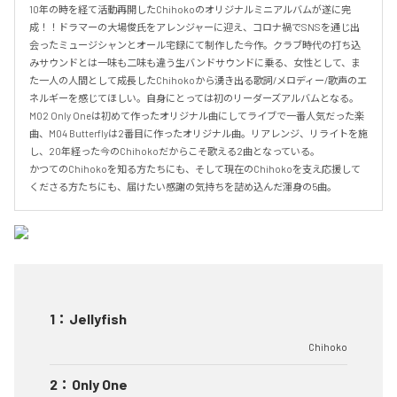
10年の時を経て活動再開したChihokoのオリジナルミニアルバムが遂に完
成！！ドラマーの大場俊氏をアレンジャーに迎え、コロナ禍でSNSを通じ出
会ったミュージシャンとオール宅録にて制作した今作。クラブ時代の打ち込
みサウンドとは一味も二味も違う生バンドサウンドに乗る、女性として、ま
た一人の人間として成長したChihokoから湧き出る歌詞/メロディー/歌声のエ
ネルギーを感じてほしい。自身にとっては初のリーダーズアルバムとなる。

M02 Only Oneは初めて作ったオリジナル曲にしてライブで一番人気だった楽
曲、M04 Butterflyは2番目に作ったオリジナル曲。リアレンジ、リライトを施
し、20年経った今のChihokoだからこそ歌える2曲となっている。

かつてのChihokoを知る方たちにも、そして現在のChihokoを支え応援して
くださる方たちにも、届けたい感謝の気持ちを詰め込んだ渾身の5曲。
1
：
Jellyfish
Chihoko
2
：
Only One