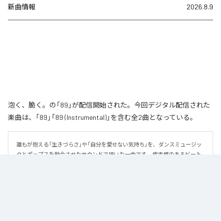
新曲情報
2026.8.9
泡く、脆く。の「89」が配信開始された。今回デジタル配信された
楽曲は、「89」「89 (Instrumental)」を含む全2曲となっている。
誰もが抱える「生きづらさ」や「自分を愛せない気持ち」を、ダンスミュージッ
クとポップスを融合させたサウンドで描いた一曲です。 疾走感のあるビート
と繊細な歌詞が交差し、苦しさの中にも小さな希望を見つけ出していく。 「味
方だよ」というメッセージが、心にそっと寄り添う作品です。
なお「
89
」は、
Apple Music
、
Spotify
、
LINE MUSIC
、
YouTube Music
、
Amazon Music Unlimited
などの音楽配信サービスで聴くことができ