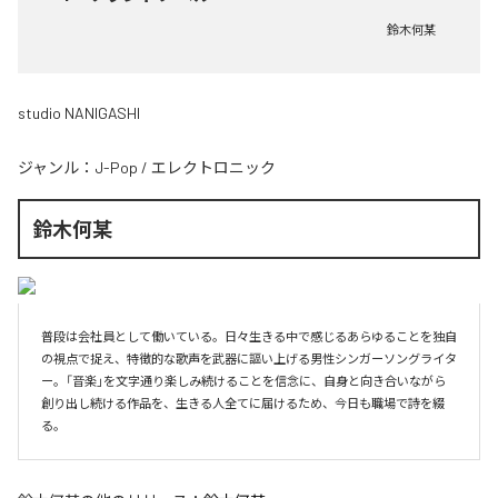
鈴木何某
studio NANIGASHI
ジャンル：
J-Pop
/
エレクトロニック
鈴木何某
普段は会社員として働いている。日々生きる中で感じるあらゆることを独自
の視点で捉え、特徴的な歌声を武器に謳い上げる男性シンガーソングライタ
ー。「音楽」を文字通り楽しみ続けることを信念に、自身と向き合いながら
創り出し続ける作品を、生きる人全てに届けるため、今日も職場で詩を綴
る。