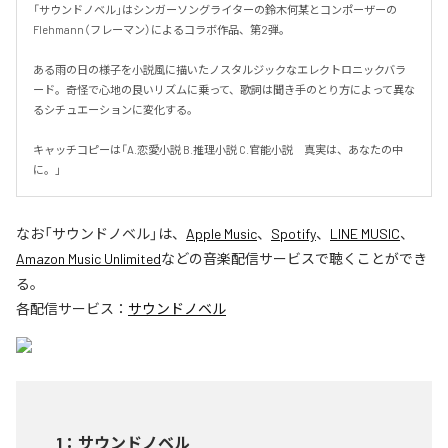
「サウンドノベル」はシンガーソングライターの鈴木何某とコンポーザーの
Flehmann（フレーマン）によるコラボ作品、第2弾。

ある雨の日の様子を小説風に描いたノスタルジックなエレクトロニックバラ
ード。奇怪で心地の良いリズムに乗って、歌詞は聞き手のとり方によって異な
るシチュエーションに変化する。

キャッチコピーは「A.恋愛小説 B.推理小説 C.官能小説　真実は、あなたの中
に。」
なお「
サウンドノベル
」は、
Apple Music
、
Spotify
、
LINE MUSIC
、
Amazon Music Unlimited
などの音楽配信サービスで聴くことができ
る。
各配信サービス：
サウンドノベル
1
：
サウンドノベル