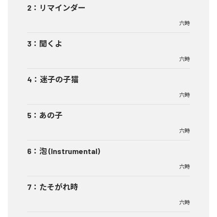
2
：
リマインダー
六時
3
：
聞くよ
六時
4
：
迷子の子猫
六時
5
：
あの子
六時
6
：
泡 (Instrumental)
六時
7
：
たそがれ時
六時