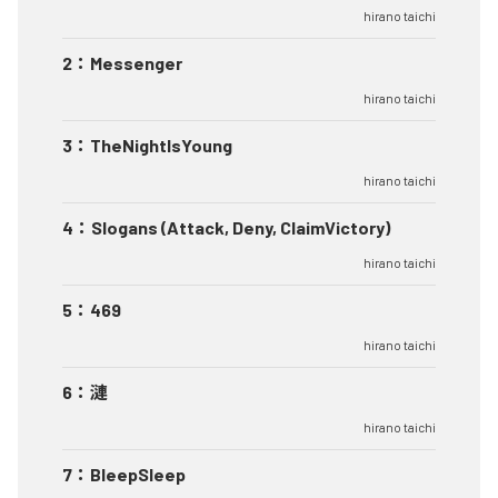
hirano taichi
2
：
Messenger
hirano taichi
3
：
TheNightIsYoung
hirano taichi
4
：
Slogans (Attack, Deny, ClaimVictory)
hirano taichi
5
：
469
hirano taichi
6
：
漣
hirano taichi
7
：
BleepSleep