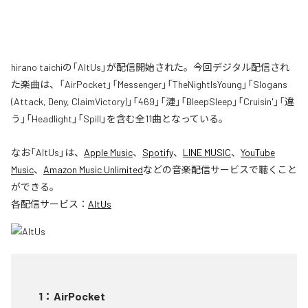
hirano taichiの「AltUs」が配信開始された。今回デジタル配信され
た楽曲は、「AirPocket」「Messenger」「TheNightIsYoung」「Slogans
(Attack, Deny, ClaimVictory)」「469」「漣」「BleepSleep」「Cruisin'」「違
う」「Headlight」「Spill」を含む全11曲となっている。
なお「
AltUs
」は、
Apple Music
、
Spotify
、
LINE MUSIC
、
YouTube
Music
、
Amazon Music Unlimited
などの音楽配信サービスで聴くこと
ができる。
各配信サービス：
AltUs
1
：
AirPocket