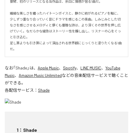
猿臂、初のリリースとなる当作品は、余白に情感が宿る1曲だ。

繊細な美しさを纏ったハイトーンボイスと、静かに紡がれるピアノを軸に、
少しずつ重なり合っていく音にドラマを感じるこの楽曲。しみじみとした切
なさを感じさせるメロディと儚くも優雅な詩は、より深くその世界を押し広
げていく。なだらかな緩急はストーリー性を醸し出し、リスナーの心をぐっ
と引き込む。

足し算よりも引き算によって演出される世界観にじっくりと浸りたくなる1曲
だ。
なお「
Shade
」は、
Apple Music
、
Spotify
、
LINE MUSIC
、
YouTube
Music
、
Amazon Music Unlimited
などの音楽配信サービスで聴くこと
ができる。
各配信サービス：
Shade
1
：
Shade