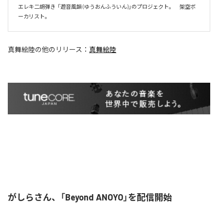
エレキ二胡弾き  「遊音風韻 (ゆうおんふういん)」のプロジェクト。　架空ボ
ーカリスト。
真舞絵陸
の他のリリース：
真舞絵陸
がしらさん、「Beyond ANOYO」を配信開始