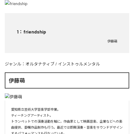
1
：
friendship
伊藤萌
ジャンル：
オルタナティブ
/
インストゥルメンタル
伊藤萌
愛知県立芸術大学音楽学部卒業。

ティーチングアーティスト。

トランペットでの演奏活動を軸に，作曲家として映画音楽、企業などへの楽
曲提供、委嘱作品制作も行う。最近では即興演奏・音楽をサウンドデザイン
するパフォーマンスも行なっている。
