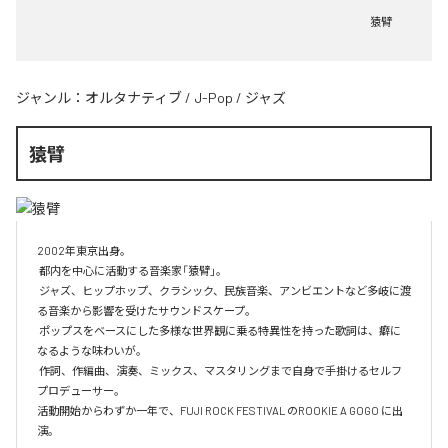
猿臂
ジャンル：
オルタナティブ
/
J-Pop
/
ジャズ
猿臂
2002年東京出身。

 都内を中心に活動する音楽家「猿臂」。

 ジャズ、ヒップホップ、クラシック、民族音楽、アンビエントなど多岐に渡
る音楽から影響を受けたサウンドスケープ。

 ポップスをベースにした多様な世界観に乗る特異性を持った歌詞は、癖に
なるような味わいが。

 作詞、作編曲、演奏、ミックス、マスタリングまで自身で手掛けるセルフ
プロデューサー。

活動開始からわずか一年で、FUJI ROCK FESTIVAL のROOKIE A GOGO に出
演。