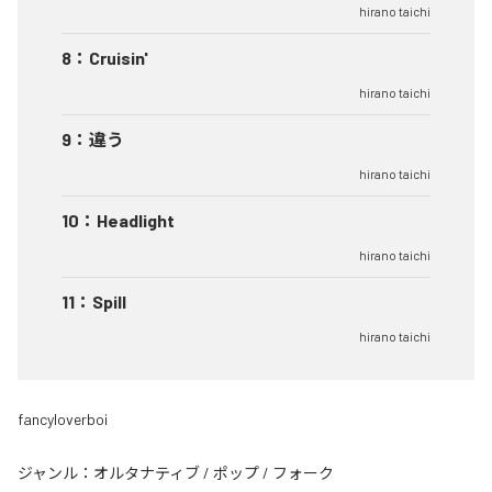
hirano taichi
8
：
Cruisin'
hirano taichi
9
：
違う
hirano taichi
10
：
Headlight
hirano taichi
11
：
Spill
hirano taichi
fancyloverboi
ジャンル：
オルタナティブ
/
ポップ
/
フォーク