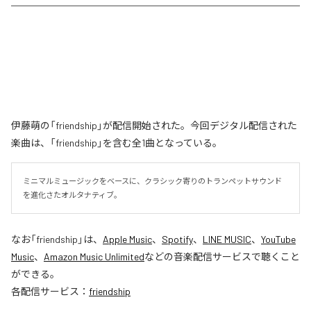
伊藤萌の「friendship」が配信開始された。今回デジタル配信された
楽曲は、「friendship」を含む全1曲となっている。
ミニマルミュージックをベースに、クラシック寄りのトランペットサウンド
を進化さたオルタナティブ。
なお「
friendship
」は、
Apple Music
、
Spotify
、
LINE MUSIC
、
YouTube
Music
、
Amazon Music Unlimited
などの音楽配信サービスで聴くこと
ができる。
各配信サービス：
friendship