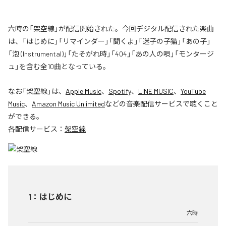
六時の「架空線」が配信開始された。今回デジタル配信された楽曲
は、「はじめに」「リマインダー」「聞くよ」「迷子の子猫」「あの子」
「泡 (Instrumental)」「たそがれ時」「404」「あの人の唄」「モンタージ
ュ」を含む全10曲となっている。
なお「
架空線
」は、
Apple Music
、
Spotify
、
LINE MUSIC
、
YouTube
Music
、
Amazon Music Unlimited
などの音楽配信サービスで聴くこと
ができる。
各配信サービス：
架空線
1
：
はじめに
六時