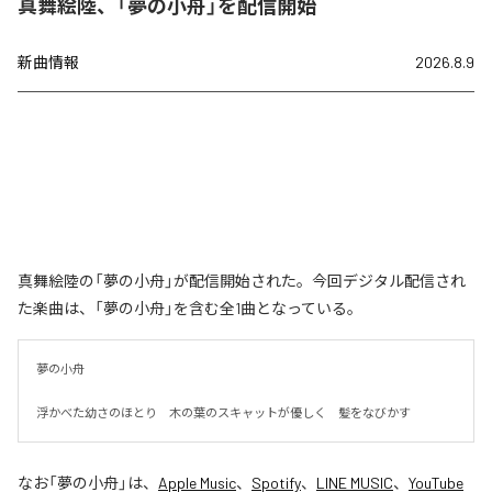
真舞絵陸、「夢の小舟」を配信開始
新曲情報
2026.8.9
真舞絵陸の「夢の小舟」が配信開始された。今回デジタル配信され
た楽曲は、「夢の小舟」を含む全1曲となっている。
夢の小舟　

浮かべた幼さのほとり　木の葉のスキャットが優しく　髪をなびかす
なお「
夢の小舟
」は、
Apple Music
、
Spotify
、
LINE MUSIC
、
YouTube