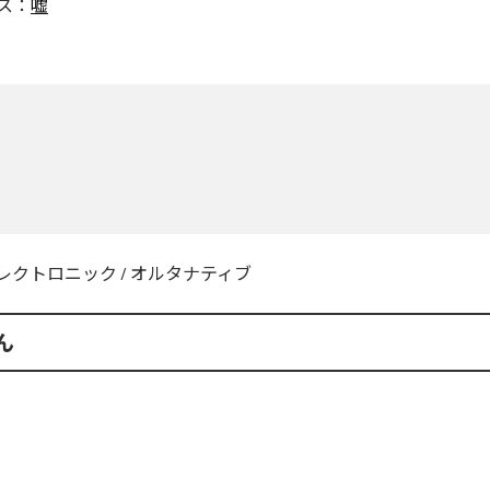
ス：
嘘
レクトロニック
/
オルタナティブ
ん