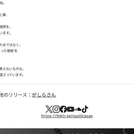
測。

と夢、

境界を、

います。

ためではなく、

った感覚”を

見えないものも、

混ざっています。
他のリリース：
がしらさん
https://linktr.ee/gashirasan