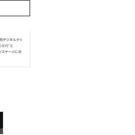
現代的デジタルクリ
YE” と 
まだステージに立