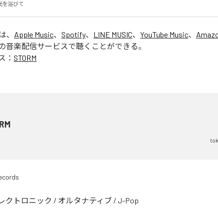
光を浴びて
」は、
Apple Music
、
Spotify
、
LINE MUSIC
、
YouTube Music
、
Amazo
の音楽配信サービスで聴くことができる。
ス：
STORM
RM
tok
records
レクトロニック
/
オルタナティブ
/
J-Pop