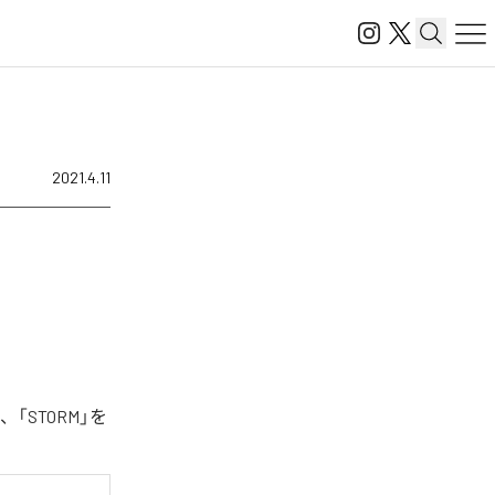
2021.4.11
、「STORM」を