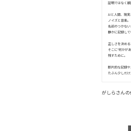
証明ではなく観
AIと人間、現実
ノイズと音楽。

名前のつかない
静かに記録して
正しさを決める
そこに“何かがあ
残すために。

断片的な記録や
たぶん少しだけ
がしらさん
の