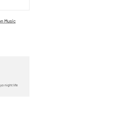
n Music
yo night life