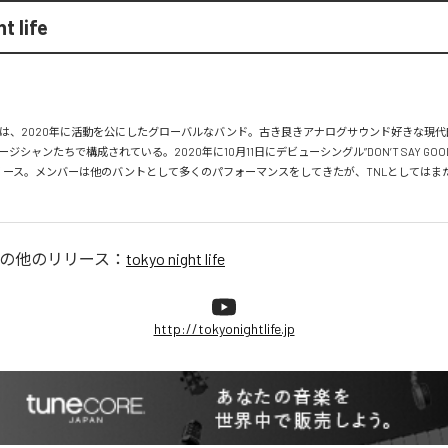
t life
ght life は、2020年に活動を公にしたグローバルなバンド。古き良きアナログサウンド好きな
シャンたちで構成されている。2020年に10月11日にデビューシングル”DON’T SAY GOOD B
” をリリース。メンバーは他のバントとして多くのパフォーマンスをしてきたが、TNLとしては
の他のリリース：
tokyo night life
http://tokyonightlife.jp