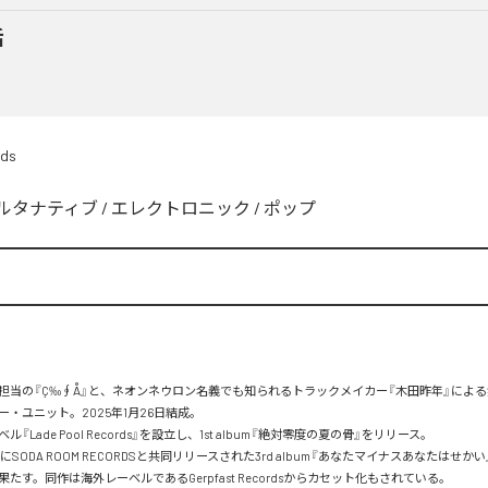
話
rds
ルタナティブ
/
エレクトロニック
/
ポップ
担当の『Ç‰∮Å』と、ネオンネウロン名義でも知られるトラックメイカー『木田昨年』によ
・ユニット。2025年1月26日結成。

『Lade Pool Records』を設立し、1st album『絶対零度の夏の骨』をリリース。

2日にSODA ROOM RECORDSと共同リリースされた3rd album『あなたマイナスあなたはせか
たす。同作は海外レーベルであるGerpfast Recordsからカセット化もされている。