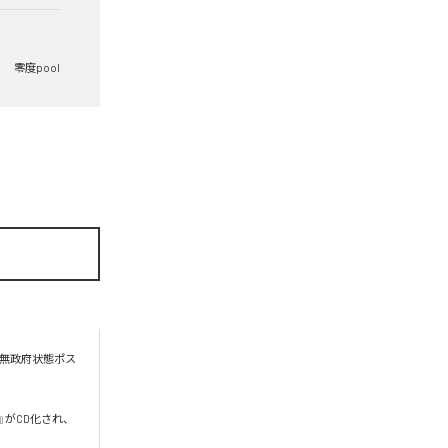
零度pool
る無政府状態ポス
い』がCD化され、