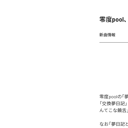
零度poo
新曲情報
零度pool
「交換夢日記
んてこな饒舌
なお「
夢日記