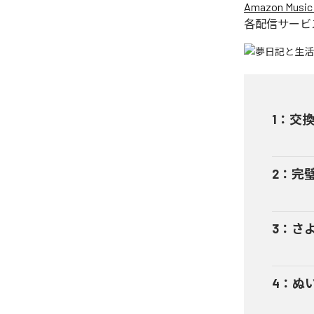
Amazon Music 
各配信サービ
1
：
交
2
：
完
3
：
さ
4
：
ぬ