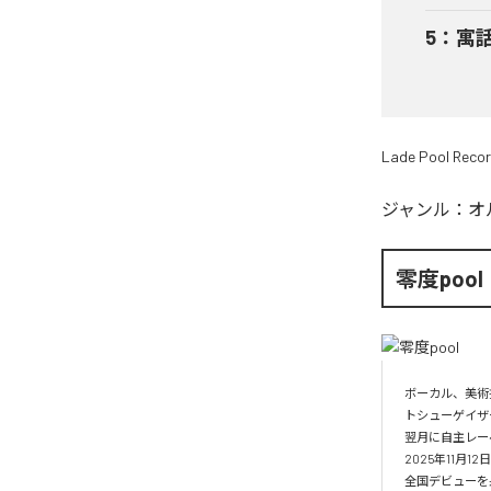
5
：
寓
Lade Pool Reco
ジャンル：
オ
零度pool
ボーカル、美術
トシューゲイザー
翌月に自主レーベル
2025年11月1
全国デビューを果