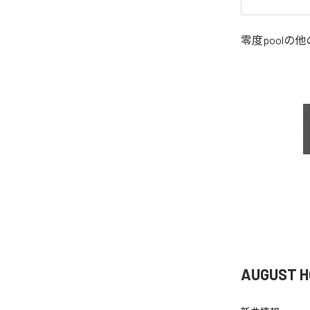
零度pool
の他
AUGUST 