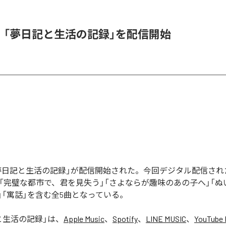
l、「夢日記と生活の記録」を配信開始
の「夢日記と生活の記録」が配信開始された。今回デジタル配信さ
」「完璧な都市で、君を見失う」「さよならが趣味のあの子へ」「
」「寓話」を含む全5曲となっている。
と生活の記録
」は、
Apple Music
、
Spotify
、
LINE MUSIC
、
YouTube 