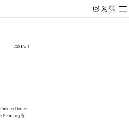
2021.4.11
ss Dance
re Genuine」を