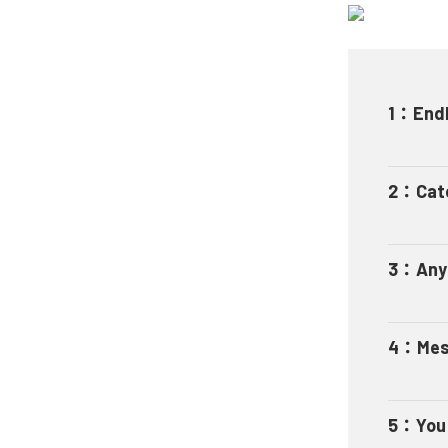
1
：
End
2
：
Cat
3
：
Any
4
：
Mes
5
：
You