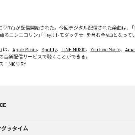
「NIC♡RY」が配信開始された。今回デジタル配信された楽曲は、「P
踊るニンニコリン」「Hey!!トモダッチ☆」を含む全4曲となって
」は、
Apple Music
、
Spotify
、
LINE MUSIC
、
YouTube Music
、
Amaz
の音楽配信サービスで聴くことができる。
ス：
NIC♡RY
CE
マグッタイム