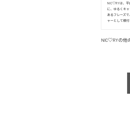
NIC♡RYは
に、ゆるくキャ
あるフレーズで
ャーとして根付
NIC♡RY
の他