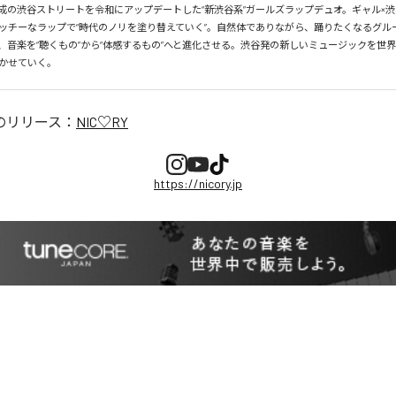
、平成の渋谷ストリートを令和にアップデートした“新渋谷系”ガールズラップデュオ。ギャル×渋
ッチーなラップで“時代のノリを塗り替えていく”。自然体でありながら、踊りたくなるグル
、音楽を“聴くもの”から“体感するもの”へと進化させる。渋谷発の新しいミュージックを世
かせていく。
のリリース：
NIC♡RY
https://nicory.jp