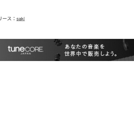
リース：
saki