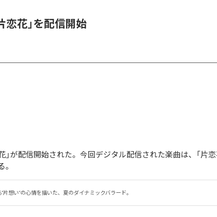
、「片恋花」を配信開始
「片恋花」が配信開始された。今回デジタル配信された楽曲は、「片恋
る。
る"片想い”の心情を描いた、夏のダイナミックバラード。