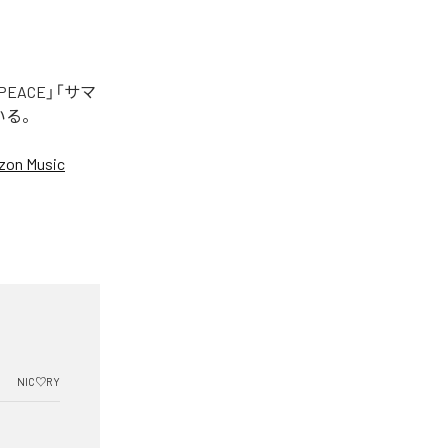
EACE」「サマ
いる。
on Music
NIC♡RY