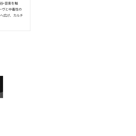
谷×音楽を軸
ーヴと中毒性の
界へ広げ、カルチ