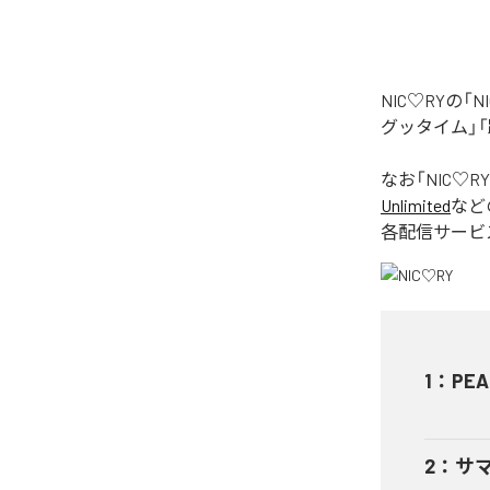
NIC♡RYの
グッタイム」「
なお「
NIC♡RY
Unlimited
など
各配信サービ
1
：
PEA
2
：
サ