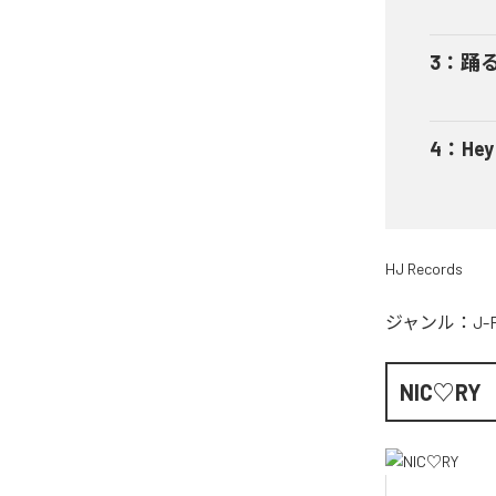
3
：
踊
4
：
He
HJ Records
ジャンル：
J-
NIC♡RY