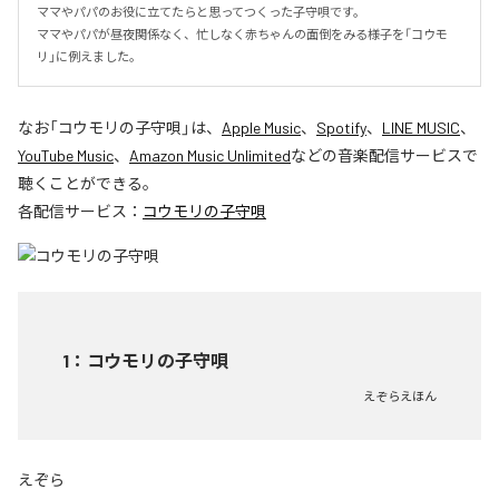
ママやパパのお役に立てたらと思ってつくった子守唄です。

ママやパパが昼夜関係なく、忙しなく赤ちゃんの面倒をみる様子を「コウモ
リ」に例えました。
なお「
コウモリの子守唄
」は、
Apple Music
、
Spotify
、
LINE MUSIC
、
YouTube Music
、
Amazon Music Unlimited
などの音楽配信サービスで
聴くことができる。
各配信サービス：
コウモリの子守唄
1
：
コウモリの子守唄
えぞらえほん
えぞら