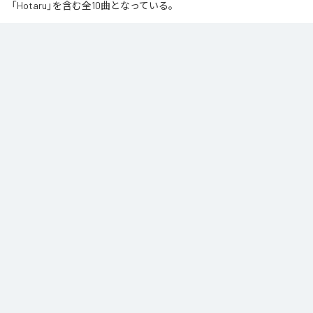
「Hotaru」を含む全10曲となっている。
夏の風と癒しのノスタルギアを

ORANCHAが贈る最新Lofi Beatsアルバム『August』は、「癒し」と「ノスタルジ
ア」をテーマにした、夏に寄り添う1枚です。

朝から始まりゆっくりと夕方へ導き夜風へ

どこか懐かしく、胸が締め付けられるようなメロディと、心地よいローファ
イ・ビート。

窓から吹き抜ける風を感じながら、ゆったりとした時間をお過ごしくださ
い。

読書や作業のお供に、そして寝る前のBGMなどリラックスした時間をお過ご
しください
なお「
Augast
」は、
Apple Music
、
Spotify
、
LINE MUSIC
、
YouTube
Music
、
Amazon Music Unlimited
などの音楽配信サービスで聴くこと
ができる。
各配信サービス：
Augast