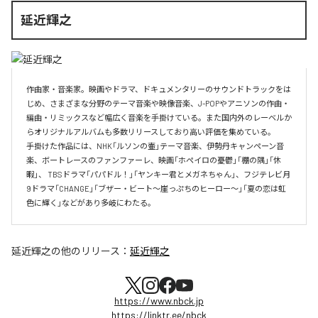
延近輝之
作曲家・音楽家。映画やドラマ、ドキュメンタリーのサウンドトラックをは
じめ、さまざまな分野のテーマ音楽や映像音楽、J-POPやアニソンの作曲・
編曲・リミックスなど幅広く音楽を手掛けている。また国内外のレーベルか
らオリジナルアルバムも多数リリースしており高い評価を集めている。

手掛けた作品には、NHK「ルソンの壷」テーマ音楽、伊勢丹キャンペーン音
楽、ボートレースのファンファーレ、映画「ホペイロの憂鬱」「棚の隅」「休
暇」、 TBSドラマ「パパドル！」「ヤンキー君とメガネちゃん」、フジテレビ月
9ドラマ「CHANGE」「ブザー・ビート～崖っぷちのヒーロー～」「夏の恋は虹
色に輝く」などがあり多岐にわたる。
延近輝之
の他のリリース：
延近輝之
https://www.nbck.jp
https://linktr.ee/nbck