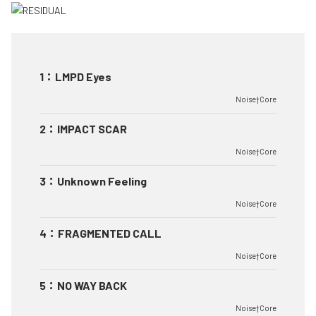
1
：
LMPD Eyes
Noise†Core
2
：
IMPACT SCAR
Noise†Core
3
：
Unknown Feeling
Noise†Core
4
：
FRAGMENTED CALL
Noise†Core
5
：
NO WAY BACK
Noise†Core