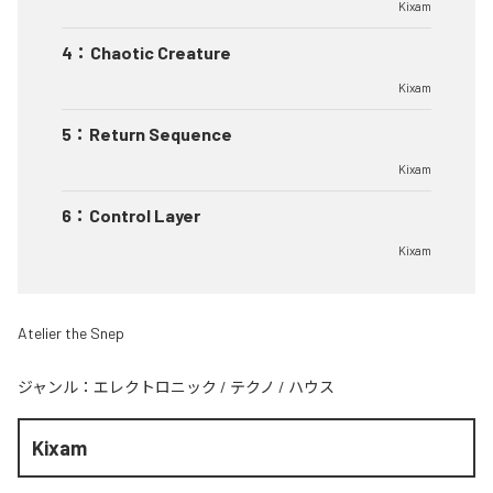
Kixam
4
：
Chaotic Creature
Kixam
5
：
Return Sequence
Kixam
6
：
Control Layer
Kixam
Atelier the Snep
ジャンル：
エレクトロニック
/
テクノ
/
ハウス
Kixam