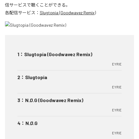
信サービスで聴くことができる。
各配信サービス：
Slugtopia (Goodwavez Remix)
1
：
Slugtopia (Goodwavez Remix)
EYRIE
2
：
Slugtopia
EYRIE
3
：
N.Ø.G (Goodwavez Remix)
EYRIE
4
：
N.Ø.G
EYRIE