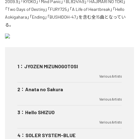
2009.9」「KYOKO」「Mind Panic」「BL824149」「HAJIMARI NO TOKI」
「Two Days of Destiny」「FURY725」「A Life of Heartbreak」「Hello
Aokigahara」「Ending」「BUSHIDOH-47」を含む全15曲となってい
る。
1
：
JYOZEN MIZUNOGOTOSI
Various Artists
2
：
Anata no Sakura
Various Artists
3
：
Hello SHIZUO
Various Artists
4
：
SOLER SYSTEM-BLUE