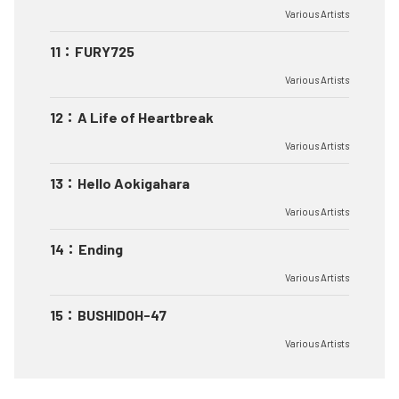
Various Artists
11
：
FURY725
Various Artists
12
：
A Life of Heartbreak
Various Artists
13
：
Hello Aokigahara
Various Artists
14
：
Ending
Various Artists
15
：
BUSHIDOH-47
Various Artists