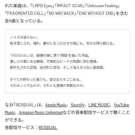
れた楽曲は、「LMPD Eyes」「IMPACT SCAR」「Unknown Feeling」
「FRAGMENTED CALL」「NO WAY BACK」「END WITHOUT END」を含む
全6曲となっている。
ノイズは消えない。

削ぎ落とされ、壊れ、静かになったはずの後にも、何かは残り続ける。

『RESIDUAL』は、破壊の後に漂う“残留”を描いた作品。

激しさの奥にある静寂、不規則なビートの隙間に滲む感情。

断片化された記憶、途切れた信号、そして消えきらない違和感。

すべてが終わった後でも、音はまだそこにある。

それはノイズなのか、それとも感情の残骸なのか。
なお「
RESIDUAL
」は、
Apple Music
、
Spotify
、
LINE MUSIC
、
YouTube
Music
、
Amazon Music Unlimited
などの音楽配信サービスで聴くこと
ができる。
各配信サービス：
RESIDUAL