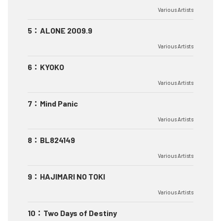
Various Artists
5
：
ALONE 2009.9
Various Artists
6
：
KYOKO
Various Artists
7
：
Mind Panic
Various Artists
8
：
BL824149
Various Artists
9
：
HAJIMARI NO TOKI
Various Artists
10
：
Two Days of Destiny