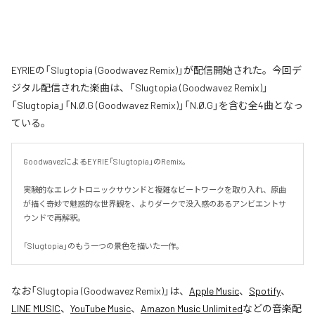
EYRIEの「Slugtopia (Goodwavez Remix)」が配信開始された。今回デ
ジタル配信された楽曲は、「Slugtopia (Goodwavez Remix)」
「Slugtopia」「N.Ø.G (Goodwavez Remix)」「N.Ø.G」を含む全4曲となっ
ている。
GoodwavezによるEYRIE「Slugtopia」のRemix。

実験的なエレクトロニックサウンドと複雑なビートワークを取り入れ、原曲
が描く奇妙で魅惑的な世界観を、よりダークで没入感のあるアンビエントサ
ウンドで再解釈。

「Slugtopia」のもう一つの景色を描いた一作。
なお「
Slugtopia (Goodwavez Remix)
」は、
Apple Music
、
Spotify
、
LINE MUSIC
、
YouTube Music
、
Amazon Music Unlimited
などの音楽配