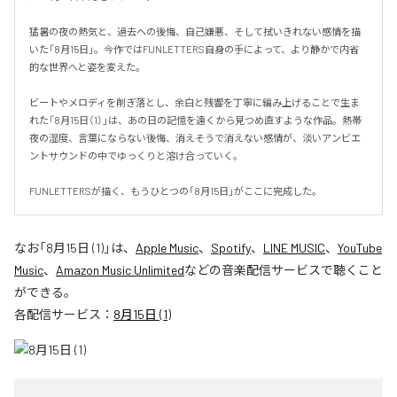
猛暑の夜の熱気と、過去への後悔、自己嫌悪、そして拭いきれない感情を描
いた「8月15日」。今作ではFUNLETTERS自身の手によって、より静かで内省
的な世界へと姿を変えた。

ビートやメロディを削ぎ落とし、余白と残響を丁寧に編み上げることで生ま
れた「8月15日（1）」は、あの日の記憶を遠くから見つめ直すような作品。熱帯
夜の湿度、言葉にならない後悔、消えそうで消えない感情が、淡いアンビエ
ントサウンドの中でゆっくりと溶け合っていく。

FUNLETTERSが描く、もうひとつの「8月15日」がここに完成した。
なお「
8月15日 (1)
」は、
Apple Music
、
Spotify
、
LINE MUSIC
、
YouTube
Music
、
Amazon Music Unlimited
などの音楽配信サービスで聴くこと
ができる。
各配信サービス：
8月15日 (1)