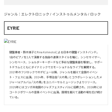
ジャンル：
エレクトロニック
/
インストゥルメンタル
/
ロック
EYRIE
鍵盤奏者・鈴木瑛子とRina Kohmotoによる日本の鍵盤インストバンド。

1台のピアノを2人で演奏する独自の連弾スタイルを軸に、シンセサイザー、
シンセベース、ショルダーキーボードなど多彩な鍵盤楽器を駆使し、サポー
トドラムとともにダイナミックでエモーショナルなライブを展開する。

2021年のフジロックでのデビュー以降、ジャンルを越えて全国のイベン
ト・フェスに出演。2024年、手塚治虫『火の鳥』とコラボレーションしたメ
ジャー1stアルバム『火の鳥』をユニバーサルミュージックよりリリース。

2025年にはコソボ共和国のジャズフェスティバルに招聘され、2026年には
コートジボワールの音楽イベントに出演。国境を越えて活動の場を広げ続け
ている。​