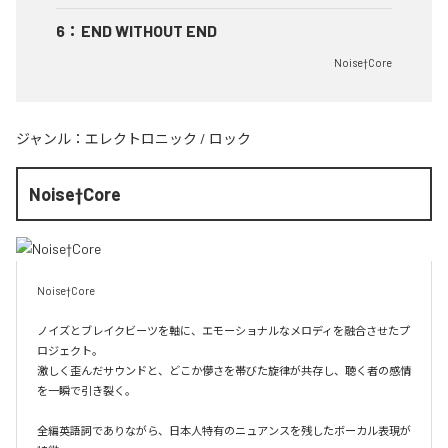
6
：
END WITHOUT END
Noise†Core
ジャンル：
エレクトロニック
/
ロック
Noise†Core
Noise†Core

ノイズとブレイクビーツを軸に、エモーショナルなメロディを融合させたプ
ロジェクト。

激しく歪んだサウンドと、どこか儚さを帯びた旋律が共存し、聴く者の感情
を一瞬で引き裂く。

全編英語詞でありながら、日本人特有のニュアンスを残したボーカル表現が