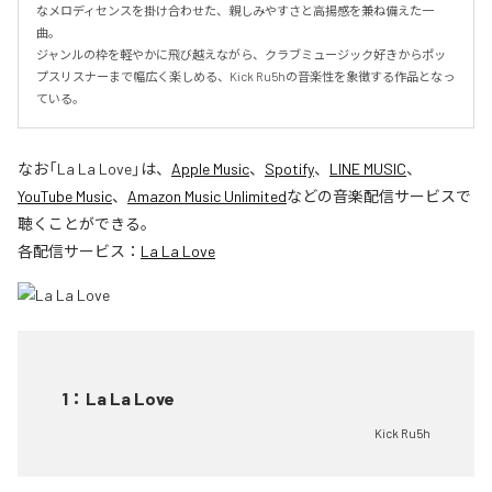
なメロディセンスを掛け合わせた、親しみやすさと高揚感を兼ね備えた一
曲。

ジャンルの枠を軽やかに飛び越えながら、クラブミュージック好きからポッ
プスリスナーまで幅広く楽しめる、Kick Ru5hの音楽性を象徴する作品となっ
ている。
なお「
La La Love
」は、
Apple Music
、
Spotify
、
LINE MUSIC
、
YouTube Music
、
Amazon Music Unlimited
などの音楽配信サービスで
聴くことができる。
各配信サービス：
La La Love
1
：
La La Love
Kick Ru5h