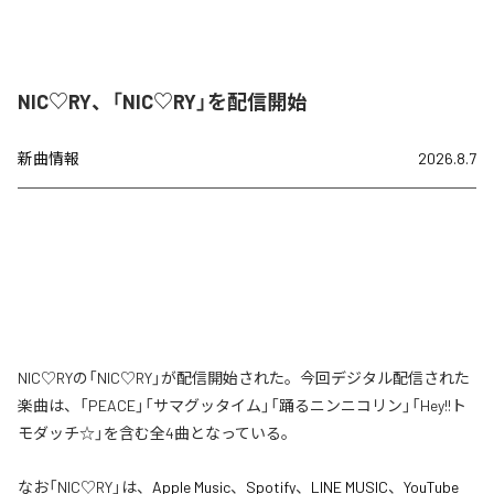
NIC♡RY、「NIC♡RY」を配信開始
新曲情報
2026.8.7
NIC♡RYの「NIC♡RY」が配信開始された。今回デジタル配信された
楽曲は、「PEACE」「サマグッタイム」「踊るニンニコリン」「Hey!!ト
モダッチ☆」を含む全4曲となっている。
なお「
NIC♡RY
」は、
Apple Music
、
Spotify
、
LINE MUSIC
、
YouTube