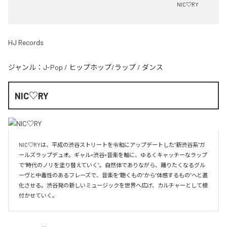
NIC♡RY
HJ Records
ジャンル：
J-Pop
/
ヒップホップ/ラップ
/
ダンス
NIC♡RY
NIC♡RYは、平成の渋谷ストリートを令和にアップデートした“新渋谷系”ガ
ールズラップデュオ。ギャル×渋谷×音楽を軸に、ゆるくキャッチーなラップ
で“時代のノリを塗り替えていく”。自然体でありながら、踊りたくなるグル
ーヴと中毒性のあるフレーズで、音楽を“聴くもの”から“体感するもの”へと進
化させる。渋谷発の新しいミュージックを世界へ広げ、カルチャーとして根
付かせていく。