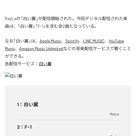
RayLaの「白い翼」が配信開始された。今回デジタル配信された楽
曲は、「白い翼」「F-1」を含む全2曲となっている。
なお「
白い翼
」は、
Apple Music
、
Spotify
、
LINE MUSIC
、
YouTube
Music
、
Amazon Music Unlimited
などの音楽配信サービスで聴くこと
ができる。
各配信サービス：
白い翼
1
：
白い翼
RayLa
2
：
F-1