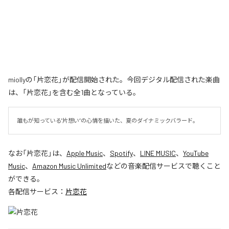
miollyの「片恋花」が配信開始された。今回デジタル配信された楽曲
は、「片恋花」を含む全1曲となっている。
誰もが知っている"片想い”の心情を描いた、夏のダイナミックバラード。
なお「
片恋花
」は、
Apple Music
、
Spotify
、
LINE MUSIC
、
YouTube
Music
、
Amazon Music Unlimited
などの音楽配信サービスで聴くこと
ができる。
各配信サービス：
片恋花