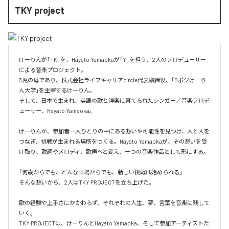
TKY project
けーりんが「TK」を、Hayato Yamaokaが「Y」を担う、2人のプロデューサー
による音楽プロジェクト。

3児の母であり、株式会社ライフキャリアcircle代表取締役、「Bポジけーり
ん大学」を主宰するけーりん。

そして、日本で生まれ、英語の歌と洋楽に育てられたシンガー／音楽プロデ
ューサー、Hayato Yamaoka。

けーりんが、参加者一人ひとりの中にある想いや可能性を見つけ、人と人を
つなぎ、挑戦が生まれる場所をつくる。Hayato Yamaokaが、その想いを受
け取り、歌詞やメロディ、歌声へと変え、一つの音楽作品として形にする。

「何歳からでも、どんな立場からでも、新しい挑戦は始められる」

そんな想いから、2人はTKY PROJECTを立ち上げた。

歌の経験や上手さにかかわらず、それぞれの人生、夢、言葉を音楽に残して
いく。

TKY PROJECTは、けーりんとHayato Yamaoka、そして参加アーティストた