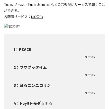
Music
、
Amazon Music Unlimited
などの音楽配信サービスで聴くこと
ができる。
各配信サービス：
NIC♡RY
1
：
PEACE
NIC♡RY
2
：
サマグッタイム
NIC♡RY
3
：
踊るニンニコリン
NIC♡RY
4
：
Hey!!トモダッチ☆