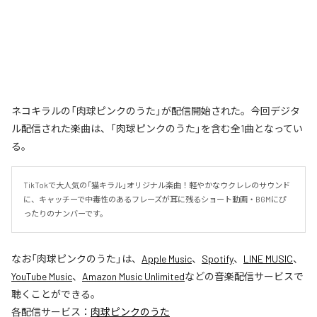
ネコキラルの「肉球ピンクのうた」が配信開始された。今回デジタ
ル配信された楽曲は、「肉球ピンクのうた」を含む全1曲となってい
る。
TikTokで大人気の「猫キラル」オリジナル楽曲！軽やかなウクレレのサウンド
に、キャッチーで中毒性のあるフレーズが耳に残るショート動画・BGMにぴ
ったりのナンバーです。
なお「
肉球ピンクのうた
」は、
Apple Music
、
Spotify
、
LINE MUSIC
、
YouTube Music
、
Amazon Music Unlimited
などの音楽配信サービスで
聴くことができる。
各配信サービス：
肉球ピンクのうた