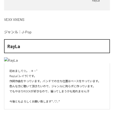
RayLa
VEXX VIXENS
ジャンル：
J-Pop
RayLa
初めまして☆。.:＊・゜

RayLa（レイラ）です。

作詞作曲をやっています。バンドでの立ち位置はベースをやっています。

色んな方に聴いて頂きたいので、ジャンルに拘らずに作っています。

でもやはりROCKが好きなので、偏ってしまうかも知れません汗

今後ともよろしくお願い致します*⸜♡⸝*