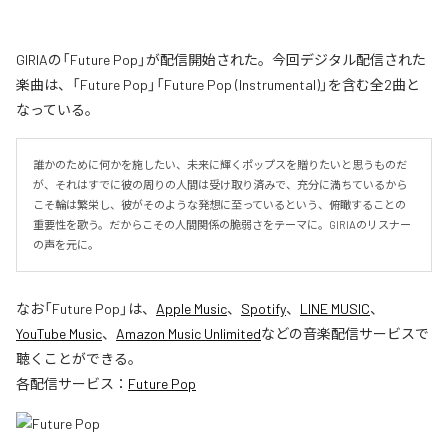
GIRIAの「Future Pop」が配信開始された。今回デジタル配信された
楽曲は、「Future Pop」「Future Pop (Instrumental)」を含む全2曲と
なっている。
誰かのために何かを施したい、未来に輝くポップスを贈りたいと思うものだ
が、それはすでに彼の周りの人間は受け取り済みで、充分に満ちているから
こそ輪は繁栄し、彼がそのような発想に至っているという、俯瞰することの
重要性を歌う。だからこその人間関係の脆弱さをテーマに。GIRIAのリスナー
の声を元に。
なお「
Future Pop
」は、
Apple Music
、
Spotify
、
LINE MUSIC
、
YouTube Music
、
Amazon Music Unlimited
などの音楽配信サービスで
聴くことができる。
各配信サービス：
Future Pop