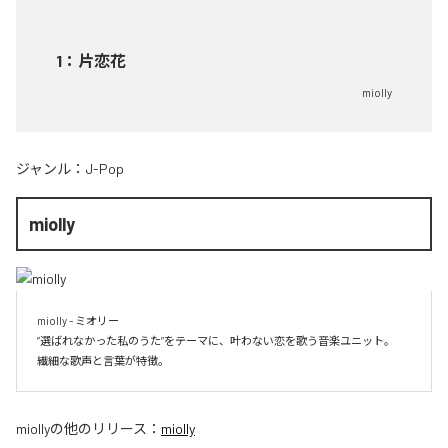
1
：
片恋花
miolly
ジャンル：
J-Pop
miolly
miolly - ミオリー

”選ばれなかった私のうた”をテーマに、叶わない恋を歌う音楽ユニット。

miolly
の他のリリース：
miolly