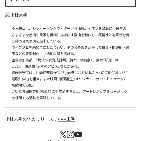
小林未季は、シンガーソングライター／作曲家。 ピアノを基軸に、日常の
さまざまな感情や風景を繊細に描き出す楽曲を制作し、叙情性と物語性を併
せ持つ音楽表現を追求している。 

ライブ活動を約10年にわたり行い、その音楽性を活かして舞台・朗読劇・映
画などの音楽制作にも活動の幅を広げる。 

主な参加作品に『魔法少女育成計画』（舞台・朗読劇）、舞台『呪怨 THE 
LIVE』、朗読劇『少年のアビス』などがある。 

映画分野では、川崎僚監督作品『Eggs 選ばれたい私たち』にて劇伴および主
題歌「あお」を担当。また映画『漫画誕生』オリジナル・サウンドトラックに
も歌唱で参加。 

さいたま国際芸術祭2020にも参加するなど、アートとポップミュージック
を横断する活動を展開している。
小林未季
の他のリリース：
小林未季