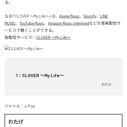
る。
なお「
CLOVER ～My Life～
」は、
Apple Music
、
Spotify
、
LINE
MUSIC
、
YouTube Music
、
Amazon Music Unlimited
などの音楽配信サ
ービスで聴くことができる。
各配信サービス：
CLOVER ～My Life～
1
：
CLOVER ～My Life～
わたげ
ジャンル：
J-Pop
わたげ