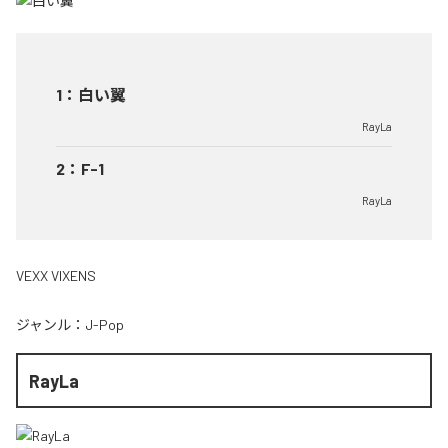
1
：
白い翼
RayLa
2
：
F-1
RayLa
VEXX VIXENS
ジャンル：
J-Pop
RayLa