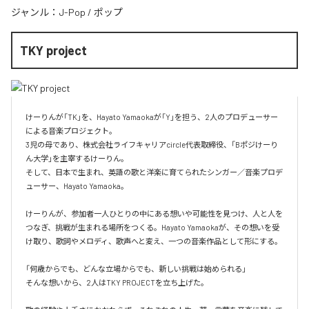
ジャンル：
J-Pop
/
ポップ
TKY project
けーりんが「TK」を、Hayato Yamaokaが「Y」を担う、2人のプロデューサー
による音楽プロジェクト。

3児の母であり、株式会社ライフキャリアcircle代表取締役、「Bポジけーり
ん大学」を主宰するけーりん。

そして、日本で生まれ、英語の歌と洋楽に育てられたシンガー／音楽プロデ
ューサー、Hayato Yamaoka。

けーりんが、参加者一人ひとりの中にある想いや可能性を見つけ、人と人を
つなぎ、挑戦が生まれる場所をつくる。Hayato Yamaokaが、その想いを受
け取り、歌詞やメロディ、歌声へと変え、一つの音楽作品として形にする。

「何歳からでも、どんな立場からでも、新しい挑戦は始められる」

そんな想いから、2人はTKY PROJECTを立ち上げた。
