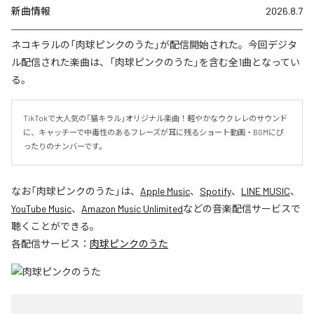
新曲情報
2026.8.7
ネコキラルの「肉球ピンクのうた」が配信開始された。今回デジタ
ル配信された楽曲は、「肉球ピンクのうた」を含む全1曲となってい
る。
TikTokで大人気の「猫キラル」オリジナル楽曲！軽やかなウクレレのサウンド
に、キャッチーで中毒性のあるフレーズが耳に残るショート動画・BGMにぴ
ったりのナンバーです。
なお「
肉球ピンクのうた
」は、
Apple Music
、
Spotify
、
LINE MUSIC
、
YouTube Music
、
Amazon Music Unlimited
などの音楽配信サービスで
聴くことができる。
各配信サービス：
肉球ピンクのうた