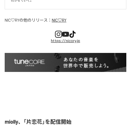
付かせていく。
NIC♡RY
の他のリリース：
NIC♡RY
https://nicory.jp
miolly、「片恋花」を配信開始