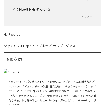
4
：
Hey!!トモダッチ☆
NIC♡RY
HJ Records
ジャンル：
J-Pop
/
ヒップホップ/ラップ
/
ダンス
NIC♡RY
NIC♡RYは、平成の渋谷ストリートを令和にアップデートした“新渋谷系”ガ
ールズラップデュオ。ギャル×渋谷×音楽を軸に、ゆるくキャッチーなラップ
で“時代のノリを塗り替えていく”。自然体でありながら、踊りたくなるグル
ーヴと中毒性のあるフレーズで、音楽を“聴くもの”から“体感するもの”へと進
化させる。渋谷発の新しいミュージックを世界へ広げ、カルチャーとして根