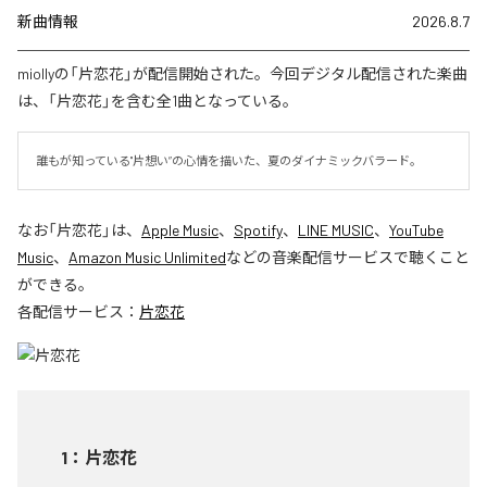
新曲情報
2026.8.7
miollyの「片恋花」が配信開始された。今回デジタル配信された楽曲
は、「片恋花」を含む全1曲となっている。
誰もが知っている"片想い”の心情を描いた、夏のダイナミックバラード。
なお「
片恋花
」は、
Apple Music
、
Spotify
、
LINE MUSIC
、
YouTube
Music
、
Amazon Music Unlimited
などの音楽配信サービスで聴くこと
ができる。
各配信サービス：
片恋花
1
：
片恋花