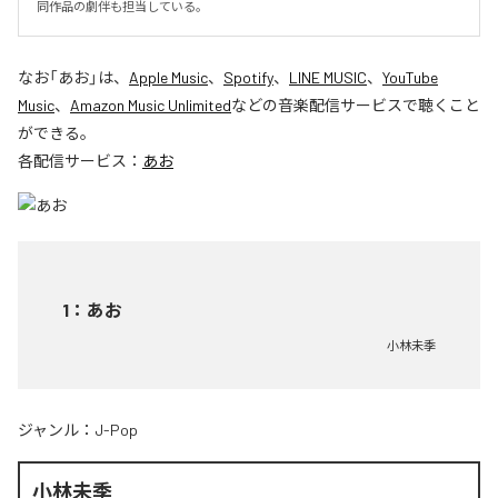
同作品の劇伴も担当している。
なお「
あお
」は、
Apple Music
、
Spotify
、
LINE MUSIC
、
YouTube
Music
、
Amazon Music Unlimited
などの音楽配信サービスで聴くこと
ができる。
各配信サービス：
あお
1
：
あお
小林未季
ジャンル：
J-Pop
小林未季