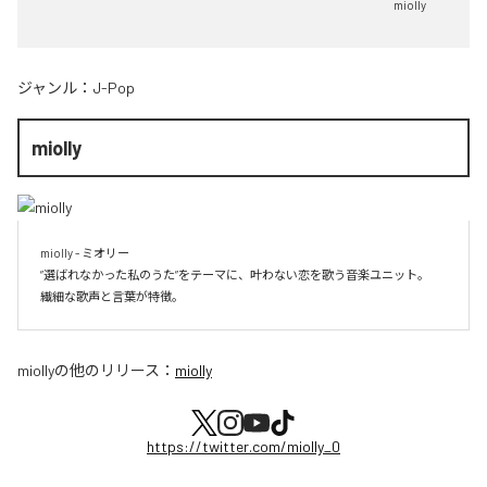
miolly
ジャンル：
J-Pop
miolly
miolly - ミオリー

”選ばれなかった私のうた”をテーマに、叶わない恋を歌う音楽ユニット。

miolly
の他のリリース：
miolly
https://twitter.com/miolly_0