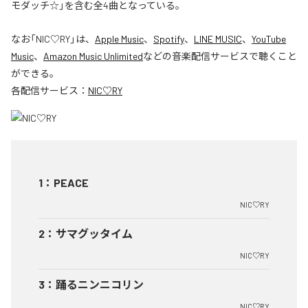
モダッチ☆」を含む全4曲となっている。
なお「
NIC♡RY
」は、
Apple Music
、
Spotify
、
LINE MUSIC
、
YouTube
Music
、
Amazon Music Unlimited
などの音楽配信サービスで聴くこと
ができる。
各配信サービス：
NIC♡RY
1
：
PEACE
NIC♡RY
2
：
サマグッタイム
NIC♡RY
3
：
踊るニンニコリン
NIC♡RY