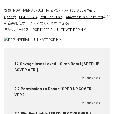
なお「
POP IMPERIAL -ULTIMATE POP MIX-
」は、
Apple Music
、
Spotify
、
LINE MUSIC
、
YouTube Music
、
Amazon Music Unlimited
など
の音楽配信サービスで聴くことができる。
各配信サービス：
POP IMPERIAL -ULTIMATE POP MIX-
1
：
Savage love (Laxed - Siren Beat) [SPED UP
COVER VER.]
Various Artists
2
：
Permission to Dance (SPED UP COVER
VER.)
Various Artists
3
：
Blinding Lights (SPED UP COVER VER.)