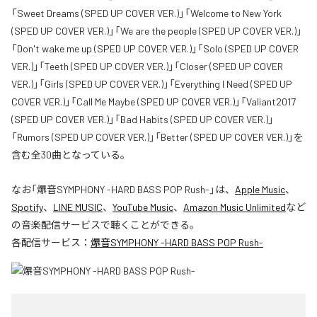
「Sweet Dreams (SPED UP COVER VER.)」「Welcome to New York
(SPED UP COVER VER.)」「We are the people (SPED UP COVER VER.)」
「Don't wake me up (SPED UP COVER VER.)」「Solo (SPED UP COVER
VER.)」「Teeth (SPED UP COVER VER.)」「Closer (SPED UP COVER
VER.)」「Girls (SPED UP COVER VER.)」「Everything I Need (SPED UP
COVER VER.)」「Call Me Maybe (SPED UP COVER VER.)」「Valiant2017
(SPED UP COVER VER.)」「Bad Habits (SPED UP COVER VER.)」
「Rumors (SPED UP COVER VER.)」「Better (SPED UP COVER VER.)」を
含む全30曲となっている。
なお「
爆音SYMPHONY -HARD BASS POP Rush-
」は、
Apple Music
、
Spotify
、
LINE MUSIC
、
YouTube Music
、
Amazon Music Unlimited
など
の音楽配信サービスで聴くことができる。
各配信サービス：
爆音SYMPHONY -HARD BASS POP Rush-