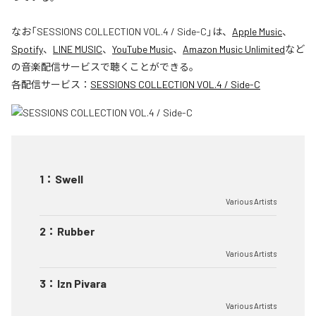
なお「
SESSIONS COLLECTION VOL.4 / Side-C
」は、
Apple Music
、
Spotify
、
LINE MUSIC
、
YouTube Music
、
Amazon Music Unlimited
など
の音楽配信サービスで聴くことができる。
各配信サービス：
SESSIONS COLLECTION VOL.4 / Side-C
1
：
Swell
Various Artists
2
：
Rubber
Various Artists
3
：
Izn Pivara
Various Artists