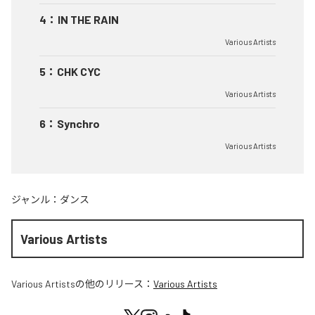
4
：
IN THE RAIN
Various Artists
5
：
CHK CYC
Various Artists
6
：
Synchro
Various Artists
ジャンル：
ダンス
Various Artists
Various Artists
の他のリリース：
Various Artists