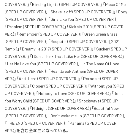
COVER VER.)」「Blinding Lights (SPED UP COVER VER.)」「Piece Of Me
(SPED UP COVER VER.)」「Shake it off (SPED UP COVER VER.)」「Body
(SPED UP COVER VER.)」「Girls Like You (SPED UP COVER VER.)」
「Problem (SPED UP COVER VER.)」「Kick six 2019 (SPED UP COVER
VER.)」「Remember (SPED UP COVER VER.)」「Green Green Grass
(SPED UP COVER VER.)」「Rasputin (SPED UP COVER VER.) [2021
Remix]」「Dreamville 2017 (SPED UP COVER VER.)」「Sucker (SPED UP
COVER VER.)」「I Don’t Think That I Like Her (SPED UP COVER VER.)」
「Let Me Love You (SPED UP COVER VER.)」「In The Name Of Love
(SPED UP COVER VER.)」「Heartbreak Anthem (SPED UP COVER
VER.)」「Anti-Hero (SPED UP COVER VER.)」「Paradise (SPED UP
COVER VER.)」「Closer (SPED UP COVER VER.)」「Without you (SPED
UP COVER VER.)」「Nobody to Love (SPED UP COVER VER.)」「Don't
You Worry Child (SPED UP COVER VER.)」「Shockwave (SPED UP
COVER VER.)」「Midnight (SPED UP COVER VER.)」「Beautiful Now
(SPED UP COVER VER.)」「Don't wake me up (SPED UP COVER VER.)」
「THE END (SPED UP COVER VER.)」「Panama (SPED UP COVER
VER.)」を含む全30曲となっている。