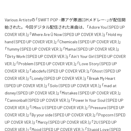
Various Artistsの「SWIFT POP -爆アゲ爆速EDMメドレー-」が配信開
始された。今回デジタル配信された楽曲は、「Adore You (SPED UP
COVER VER.)」「Where Are Ü Now (SPED UP COVER VER.)」「Hold my
hand (SPED UP COVER VER.)」「Chemicals (SPED UP COVER VER.)」
「Yummy (SPED UP COVER VER.)」「Mama (SPED UP COVER VER.)」
「Dirty Work (SPED UP COVER VER.)」「Ain't Your Girl (SPED UP COVER
VER.)」「Problem (SPED UP COVER VER.)」「Love Story (SPED UP
COVER VER.)」「abcdefu (SPED UP COVER VER.)」「Ghost (SPED UP
COVER VER.)」「Lonely (SPED UP COVER VER.)」「Break My Heart
(SPED UP COVER VER.)」「Solo (SPED UP COVER VER.)」「mad at
disney (SPED UP COVER VER.)」「Mistakes (SPED UP COVER VER.)」
「Cannonball (SPED UP COVER VER.)」「Power In Your Soul (SPED UP
COVER VER.)」「I Miss U (SPED UP COVER VER.)」「Pressure (SPED UP
COVER VER.)」「By your side (SPED UP COVER VER.)」「Popcorn (SPED
UP COVER VER.)」「Mercy (SPED UP COVER VER.)」「2U (SPED UP
COVER VER.)」「Mood (SPED UP COVER VER.)」「Stupid Love (SPED