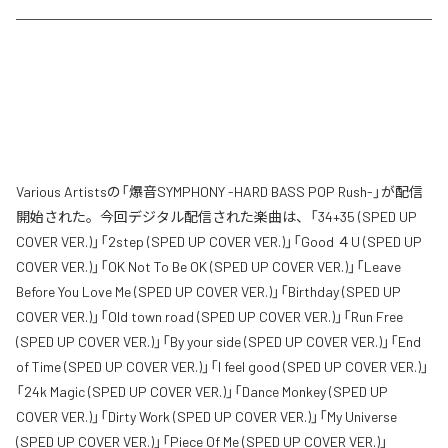
Various Artistsの「爆音SYMPHONY -HARD BASS POP Rush-」が配信
開始された。今回デジタル配信された楽曲は、「34+35 (SPED UP
COVER VER.)」「2step (SPED UP COVER VER.)」「Good ４U (SPED UP
COVER VER.)」「OK Not To Be OK (SPED UP COVER VER.)」「Leave
Before You Love Me (SPED UP COVER VER.)」「Birthday (SPED UP
COVER VER.)」「Old town road (SPED UP COVER VER.)」「Run Free
(SPED UP COVER VER.)」「By your side (SPED UP COVER VER.)」「End
of Time (SPED UP COVER VER.)」「I feel good (SPED UP COVER VER.)」
「24k Magic (SPED UP COVER VER.)」「Dance Monkey (SPED UP
COVER VER.)」「Dirty Work (SPED UP COVER VER.)」「My Universe
(SPED UP COVER VER.)」「Piece Of Me (SPED UP COVER VER.)」