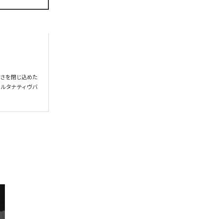
るさを閉じ込めた
つルタナティヴバ