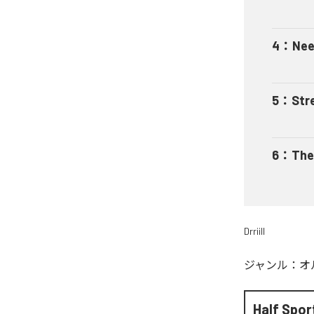
4
：
Nee
5
：
Str
6
：
The
Drriill
ジャンル：
オ
Half Spor