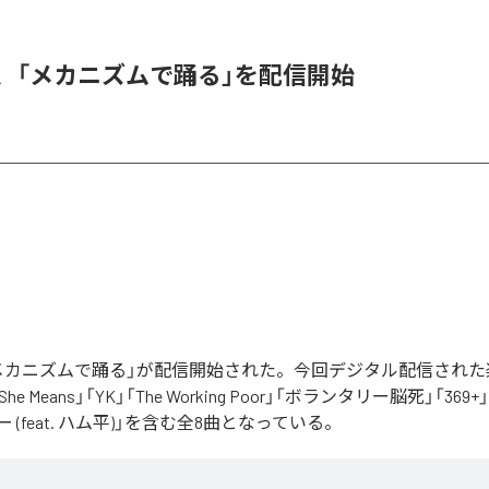
men、「メカニズムで踊る」を配信開始
nの「メカニズムで踊る」が配信開始された。今回デジタル配信され
, She Means」「YK」「The Working Poor」「ボランタリー脳死」「369
 (feat. ハム平)」を含む全8曲となっている。
ズムで踊る
」は、
Apple Music
、
Spotify
、
LINE MUSIC
、
YouTube Mu