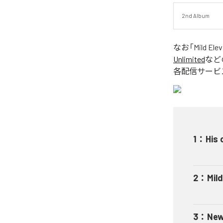
2nd Album
なお「
Mild Ele
Unlimited
など
各配信サービ
1
：
His 
2
：
Mild
3
：
New