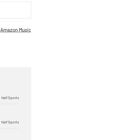
、
Amazon Music
Half Sports
Half Sports