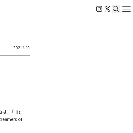
2021.4.10
曲は、「His
treamers of