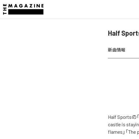
Half Spo
新曲情報
Half Spor
castle is stay
flames」「Th