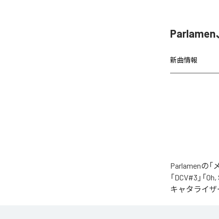
Parla
新曲情報
Parlame
「DCV#3」「Oh
キャタライザー
なお「
メカニ