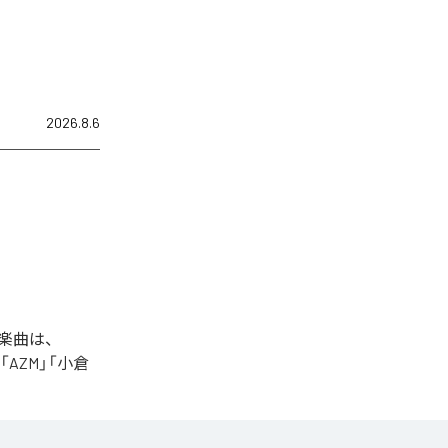
2026.8.6
た楽曲は、
+」「AZM」「小倉
sic
、
Amazon