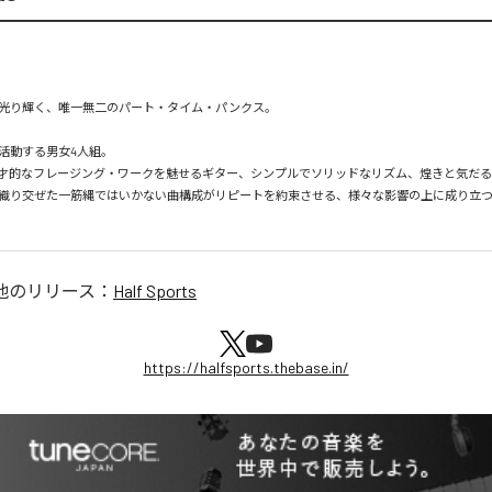
光り輝く、唯一無二のパート・タイム・パンクス。

動する男女4人組。

才的なフレージング・ワークを魅せるギター、シンプルでソリッドなリズム、煌きと気だ
織り交ぜた一筋縄ではいかない曲構成がリピートを約束させる、様々な影響の上に成り立
他のリリース：
Half Sports
https://halfsports.thebase.in/