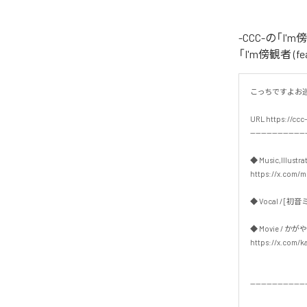
-CCC-の「I
「I'm傍観者 
こっちですよお巡り
URL https://ccc-
---------------------
◆ Music,Illustrat
https://x.com/mu
◆ Vocal / [初音ミク
◆ Movie / かがや
https://x.com/ka
---------------------