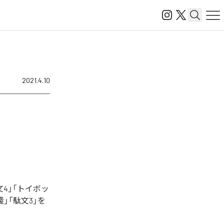
2021.4.10
4」「トイボッ
餞」「駄文3」を