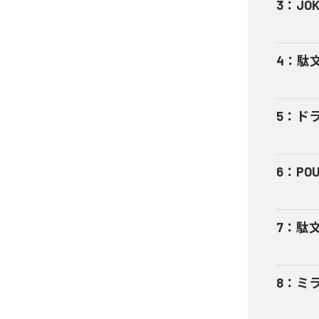
3
：
JOK
4
：
駄文
5
：
ド
6
：
POU
7
：
駄文
8
：
ミ