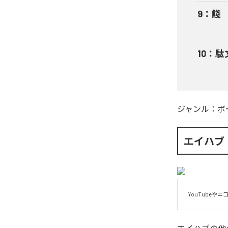
9
：
餞
10
：
駄
ジャンル：
ボ
エイハブ
YouTubeや