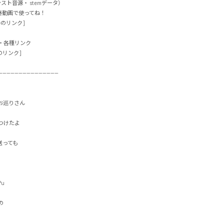
インスト音源・ stemデータ）

動画で使ってね！

のリンク]

各種リンク

リンク]

-----------------------------

巡りさん

たよ

ても



