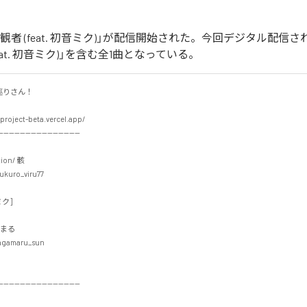
'm傍観者 (feat. 初音ミク)」が配信開始された。今回デジタル配信
(feat. 初音ミク)」を含む全1曲となっている。
さん！

project-beta.vercel.app/

-----------------------------

ion/ 骸

kuro_viru77

]

まる

gamaru_sun

-----------------------------
