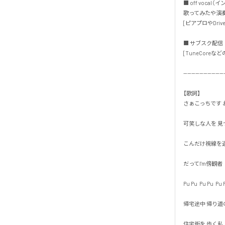
■ off vocal（
歌ってみたや演奏
[ピアプロやDrive
■ サブスク配信・
[TuneCoreなどの
---------------------
【歌詞】

さぁこっちです お
可笑しな人を 見つけ
こんだけ視線を送っ
だってI'm傍観者

Pu Pu  Pu Pu  Pu Pu
帰宅途中 帰り道の

住宅街を 歩く私
