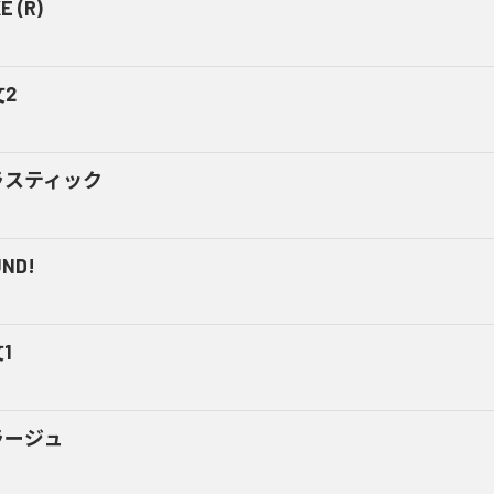
E (R)
2
ラスティック
ND!
1
ラージュ