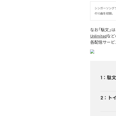
シンガーソング
の10曲を収録。
なお「
駄文
」
Unlimited
など
各配信サービ
1
：
駄文
2
：
ト