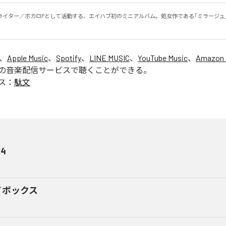
ライター／ボカロPとして活動する、エイハブ初のミニアルバム。処女作である「ミラージュ」
は、
Apple Music
、
Spotify
、
LINE MUSIC
、
YouTube Music
、
Amazon 
の音楽配信サービスで聴くことができる。
ス：
駄文
4
イボックス