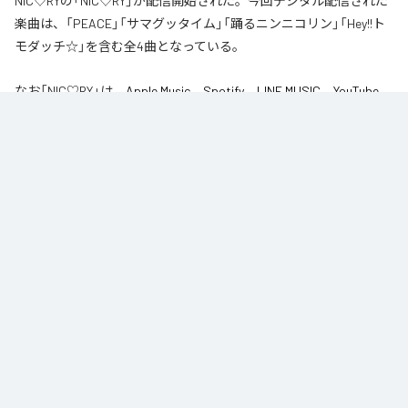
NIC♡RYの「NIC♡RY」が配信開始された。今回デジタル配信された
楽曲は、「PEACE」「サマグッタイム」「踊るニンニコリン」「Hey!!ト
モダッチ☆」を含む全4曲となっている。
なお「
NIC♡RY
」は、
Apple Music
、
Spotify
、
LINE MUSIC
、
YouTube
Music
、
Amazon Music Unlimited
などの音楽配信サービスで聴くこと
ができる。
各配信サービス：
NIC♡RY
1
：
PEACE
NIC♡RY
2
：
サマグッタイム
NIC♡RY