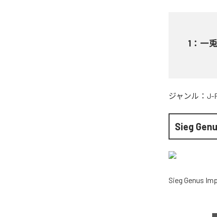
1
：
一
ジャンル：
J-
Sieg Gen
Sieg Genus Im