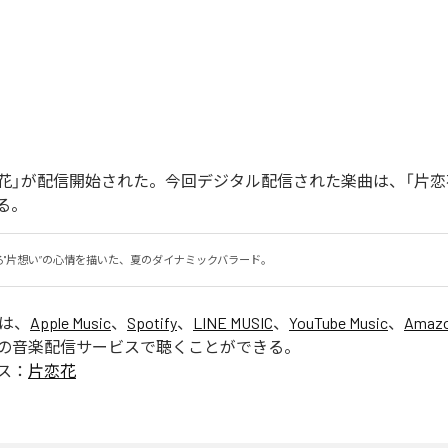
「片恋花」が配信開始された。今回デジタル配信された楽曲は、「片恋
る。
る"片想い”の心情を描いた、夏のダイナミックバラード。
」は、
Apple Music
、
Spotify
、
LINE MUSIC
、
YouTube Music
、
Amazo
の音楽配信サービスで聴くことができる。
ス：
片恋花