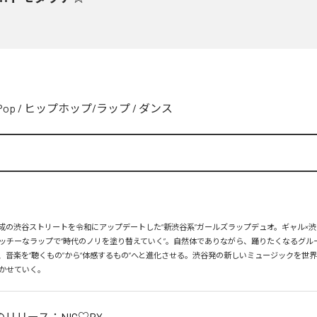
Pop
/
ヒップホップ/ラップ
/
ダンス
、平成の渋谷ストリートを令和にアップデートした“新渋谷系”ガールズラップデュオ。ギャル×渋
ッチーなラップで“時代のノリを塗り替えていく”。自然体でありながら、踊りたくなるグル
、音楽を“聴くもの”から“体感するもの”へと進化させる。渋谷発の新しいミュージックを世
かせていく。
のリリース：
NIC♡RY