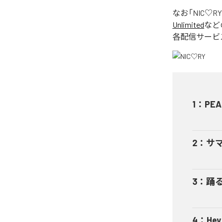
なお「
NIC♡RY
Unlimited
など
各配信サービ
1
：
PEA
2
：
サ
3
：
踊
4
：
He