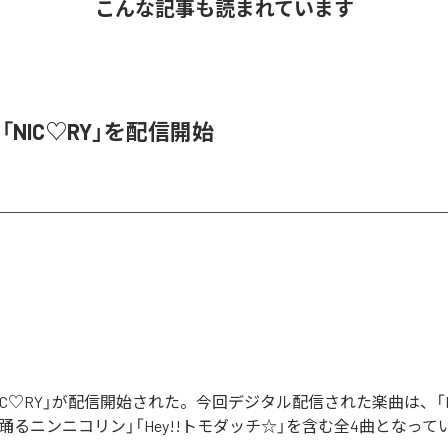
こんな記事も読まれています
、「NIC♡RY」を配信開始
「NIC♡RY」が配信開始された。今回デジタル配信された楽曲は、「P
踊るニンニコリン」「Hey!!トモダッチ☆」を含む全4曲となって