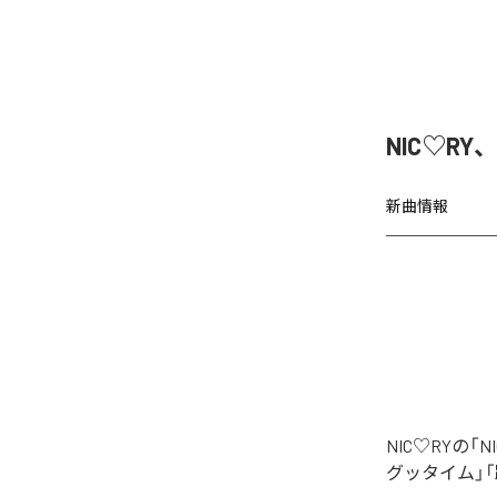
NIC♡RY
新曲情報
NIC♡RYの
グッタイム」「