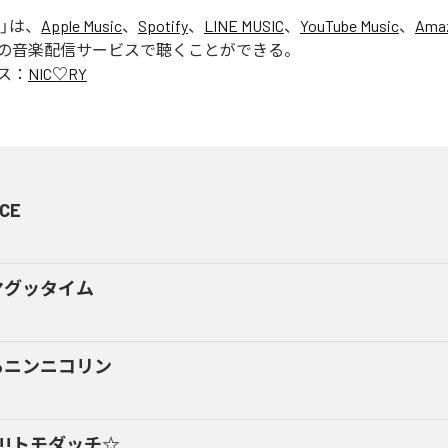
」は、
Apple Music
、
Spotify
、
LINE MUSIC
、
YouTube Music
、
Amaz
の音楽配信サービスで聴くことができる。
ス：
NIC♡RY
CE
マグッタイム
るニンニコリン
y!!トモダッチ☆