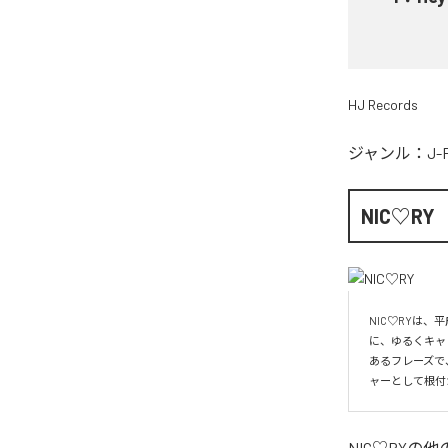
HJ Records
ジャンル：
J-
NIC♡RY
NIC♡RYは
に、ゆるくキャ
あるフレーズで
ャーとして根付
NIC♡RY
の他