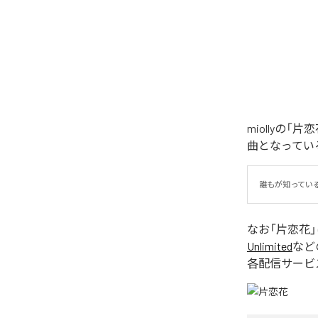
miollyの
曲となってい
誰もが知ってい
なお「
片恋花
Unlimited
など
各配信サービ