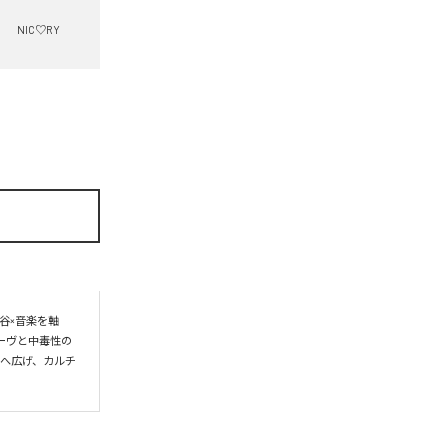
NIC♡RY
谷×音楽を軸
ーヴと中毒性の
界へ広げ、カルチ