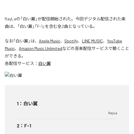
RayLaの「白い翼」が配信開始された。今回デジタル配信された楽
曲は、「白い翼」「F-1」を含む全2曲となっている。
なお「
白い翼
」は、
Apple Music
、
Spotify
、
LINE MUSIC
、
YouTube
Music
、
Amazon Music Unlimited
などの音楽配信サービスで聴くこと
ができる。
各配信サービス：
白い翼
1
：
白い翼
RayLa
2
：
F-1