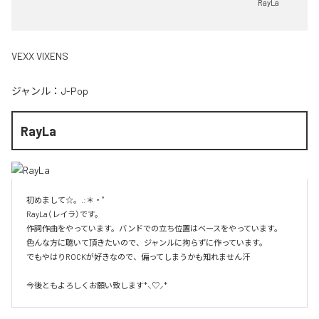
RayLa
VEXX VIXENS
ジャンル：
J-Pop
RayLa
初めまして☆。.:＊・゜

RayLa（レイラ）です。

作詞作曲をやっています。バンドでの立ち位置はベースをやっています。

色んな方に聴いて頂きたいので、ジャンルに拘らずに作っています。

でもやはりROCKが好きなので、偏ってしまうかも知れません汗

今後ともよろしくお願い致します*⸜♡⸝*