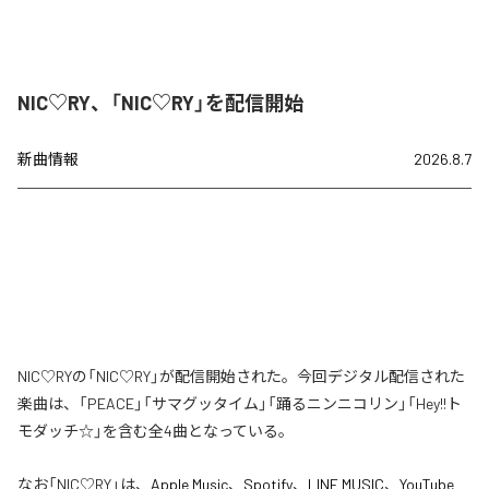
NIC♡RY、「NIC♡RY」を配信開始
新曲情報
2026.8.7
NIC♡RYの「NIC♡RY」が配信開始された。今回デジタル配信された
楽曲は、「PEACE」「サマグッタイム」「踊るニンニコリン」「Hey!!ト
モダッチ☆」を含む全4曲となっている。
なお「
NIC♡RY
」は、
Apple Music
、
Spotify
、
LINE MUSIC
、
YouTube