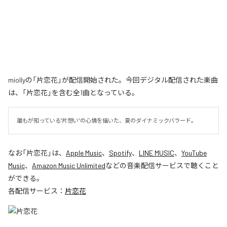
miollyの「片恋花」が配信開始された。今回デジタル配信された楽曲
は、「片恋花」を含む全1曲となっている。
誰もが知っている"片想い”の心情を描いた、夏のダイナミックバラード。
なお「
片恋花
」は、
Apple Music
、
Spotify
、
LINE MUSIC
、
YouTube
Music
、
Amazon Music Unlimited
などの音楽配信サービスで聴くこと
ができる。
各配信サービス：
片恋花