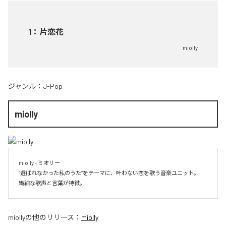
1
：
片恋花
miolly
ジャンル：
J-Pop
miolly
miolly - ミオリー

”選ばれなかった私のうた”をテーマに、叶わない恋を歌う音楽ユニット。

miolly
の他のリリース：
miolly