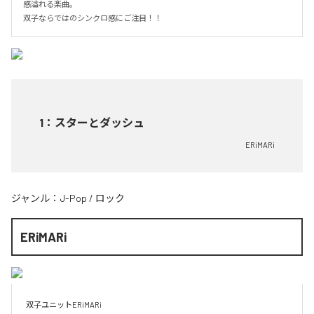
感溢れる楽曲。

双子ならではのシンクロ感にご注目！！
1
：
スターとダッシュ
ERiMARi
ジャンル：
J-Pop
/
ロック
ERiMARi
双子ユニットERiMARi
