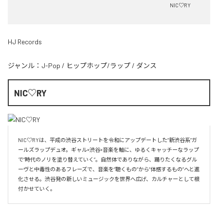
NIC♡RY
HJ Records
ジャンル：
J-Pop
/
ヒップホップ/ラップ
/
ダンス
NIC♡RY
NIC♡RYは、平成の渋谷ストリートを令和にアップデートした“新渋谷系”ガ
ールズラップデュオ。ギャル×渋谷×音楽を軸に、ゆるくキャッチーなラップ
で“時代のノリを塗り替えていく”。自然体でありながら、踊りたくなるグル
ーヴと中毒性のあるフレーズで、音楽を“聴くもの”から“体感するもの”へと進
化させる。渋谷発の新しいミュージックを世界へ広げ、カルチャーとして根
付かせていく。