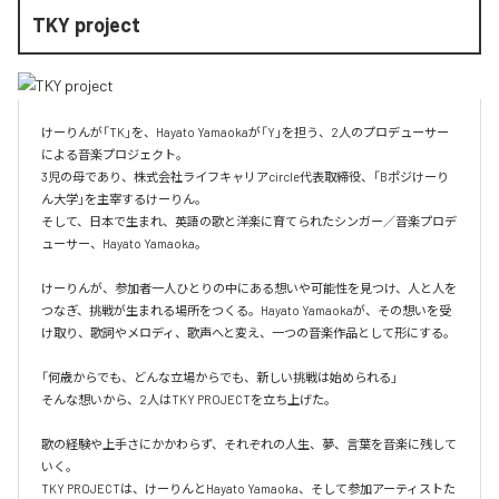
TKY project
けーりんが「TK」を、Hayato Yamaokaが「Y」を担う、2人のプロデューサー
による音楽プロジェクト。

3児の母であり、株式会社ライフキャリアcircle代表取締役、「Bポジけーり
ん大学」を主宰するけーりん。

そして、日本で生まれ、英語の歌と洋楽に育てられたシンガー／音楽プロデ
ューサー、Hayato Yamaoka。

けーりんが、参加者一人ひとりの中にある想いや可能性を見つけ、人と人を
つなぎ、挑戦が生まれる場所をつくる。Hayato Yamaokaが、その想いを受
け取り、歌詞やメロディ、歌声へと変え、一つの音楽作品として形にする。

「何歳からでも、どんな立場からでも、新しい挑戦は始められる」

そんな想いから、2人はTKY PROJECTを立ち上げた。

歌の経験や上手さにかかわらず、それぞれの人生、夢、言葉を音楽に残して
いく。

TKY PROJECTは、けーりんとHayato Yamaoka、そして参加アーティストた