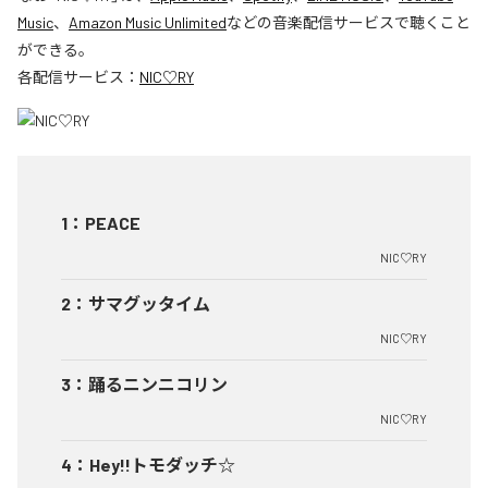
Music
、
Amazon Music Unlimited
などの音楽配信サービスで聴くこと
ができる。
各配信サービス：
NIC♡RY
1
：
PEACE
NIC♡RY
2
：
サマグッタイム
NIC♡RY
3
：
踊るニンニコリン
NIC♡RY
4
：
Hey!!トモダッチ☆