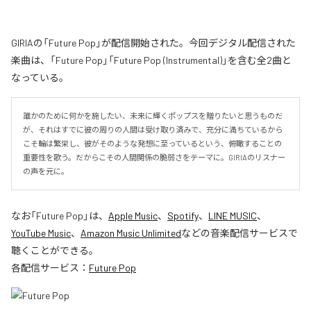
GIRIAの「Future Pop」が配信開始された。今回デジタル配信された
楽曲は、「Future Pop」「Future Pop (Instrumental)」を含む全2曲と
なっている。
誰かのために何かを施したい、未来に輝くポップスを贈りたいと思うものだ
が、それはすでに彼の周りの人間は受け取り済みで、充分に満ちているから
こそ輪は繁栄し、彼がそのような発想に至っているという、俯瞰することの
重要性を歌う。だからこその人間関係の脆弱さをテーマに。GIRIAのリスナー
の声を元に。
なお「
Future Pop
」は、
Apple Music
、
Spotify
、
LINE MUSIC
、
YouTube Music
、
Amazon Music Unlimited
などの音楽配信サービスで
聴くことができる。
各配信サービス：
Future Pop