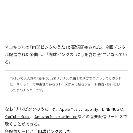
ネコキラルの「肉球ピンクのうた」が配信開始された。今回デジタ
ル配信された楽曲は、「肉球ピンクのうた」を含む全1曲となってい
る。
TikTokで大人気の「猫キラル」オリジナル楽曲！軽やかなウクレレのサウンド
に、キャッチーで中毒性のあるフレーズが耳に残るショート動画・BGMにぴ
ったりのナンバーです。
なお「
肉球ピンクのうた
」は、
Apple Music
、
Spotify
、
LINE MUSIC
、
YouTube Music
、
Amazon Music Unlimited
などの音楽配信サービスで
聴くことができる。
各配信サービス：
肉球ピンクのうた