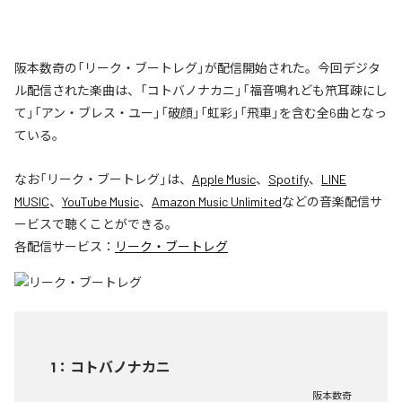
阪本数奇の「リーク・ブートレグ」が配信開始された。今回デジタ
ル配信された楽曲は、「コトバノナカニ」「福音鳴れども笊耳疎にし
て」「アン・ブレス・ユー」「破顔」「虹彩」「飛車」を含む全6曲となっ
ている。
なお「
リーク・ブートレグ
」は、
Apple Music
、
Spotify
、
LINE
MUSIC
、
YouTube Music
、
Amazon Music Unlimited
などの音楽配信サ
ービスで聴くことができる。
各配信サービス：
リーク・ブートレグ
1
：
コトバノナカニ
阪本数奇