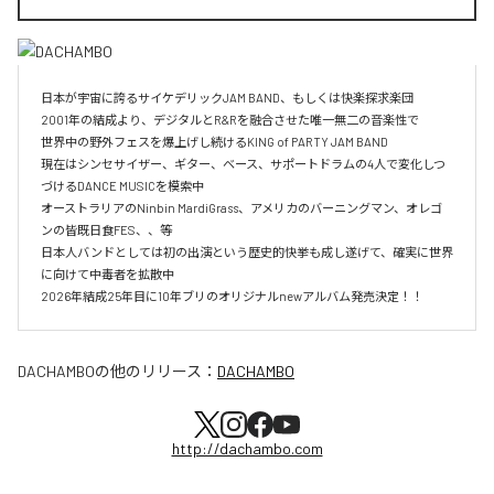
日本が宇宙に誇るサイケデリックJAM BAND、もしくは快楽探求楽団

2001年の結成より、デジタルとR&Rを融合させた唯一無二の音楽性で

世界中の野外フェスを爆上げし続けるKING of PARTY JAM BAND

現在はシンセサイザー、ギター、ベース、サポートドラムの4人で変化しつ
づけるDANCE MUSICを模索中

オーストラリアのNinbin MardiGrass、アメリカのバーニングマン、オレゴ
ンの皆既日食FES、、等

日本人バンドとしては初の出演という歴史的快挙も成し遂げて、確実に世界
に向けて中毒者を拡散中

DACHAMBO
の他のリリース：
DACHAMBO
http://dachambo.com