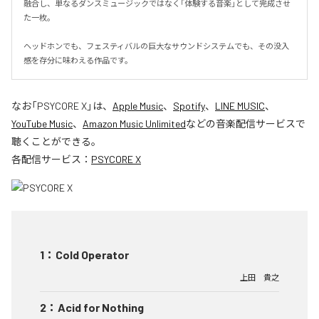
融合し、単なるダンスミュージックではなく「体験する音楽」として完成させ
た一枚。

ヘッドホンでも、フェスティバルの巨大なサウンドシステムでも、その没入
感を存分に味わえる作品です。
なお「
PSYCORE X
」は、
Apple Music
、
Spotify
、
LINE MUSIC
、
YouTube Music
、
Amazon Music Unlimited
などの音楽配信サービスで
聴くことができる。
各配信サービス：
PSYCORE X
1
：
Cold Operator
上田 貴之
2
：
Acid for Nothing