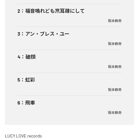
2
：
福音鳴れども笊耳疎にして
阪本数奇
3
：
アン・ブレス・ユー
阪本数奇
4
：
破顔
阪本数奇
5
：
虹彩
阪本数奇
6
：
飛車
阪本数奇
LUCY LOVE records