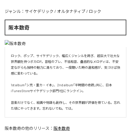
ジャンル：
サイケデリック
/
オルタナティブ
/
ロック
阪本数奇
ロック、ポップ、サイケデリック、幅広くジャンルを跨ぎ、 超巨大で壮大な
世界観を持つボカロP。音程のブレ、不協和音、蠱惑的なメロディは、不安
定ながらも独特の魅力に満ちており、一度聴いた時の違和感が、気づけば快
感に変わっている。

1st album「シ㐬・重カ・イ本」、2nd album「半時間の奇跡」共に、日本
iTunes Storeサイケデリック部門1位にランクイン。

音楽だけでなく、絵画や物語も創作し、その世界観が評価を得ている。忘れ
た頃にやってきます。忘れないでね。では。
阪本数奇
の他のリリース：
阪本数奇