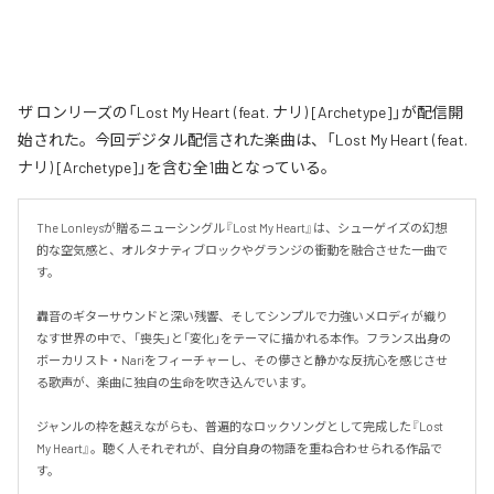
ザ ロンリーズの「Lost My Heart (feat. ナリ) [Archetype]」が配信開
始された。今回デジタル配信された楽曲は、「Lost My Heart (feat.
ナリ) [Archetype]」を含む全1曲となっている。
The Lonleysが贈るニューシングル『Lost My Heart』は、シューゲイズの幻想
的な空気感と、オルタナティブロックやグランジの衝動を融合させた一曲で
す。

轟音のギターサウンドと深い残響、そしてシンプルで力強いメロディが織り
なす世界の中で、「喪失」と「変化」をテーマに描かれる本作。フランス出身の
ボーカリスト・Nariをフィーチャーし、その儚さと静かな反抗心を感じさせ
る歌声が、楽曲に独自の生命を吹き込んでいます。

ジャンルの枠を越えながらも、普遍的なロックソングとして完成した『Lost 
My Heart』。聴く人それぞれが、自分自身の物語を重ね合わせられる作品で
す。