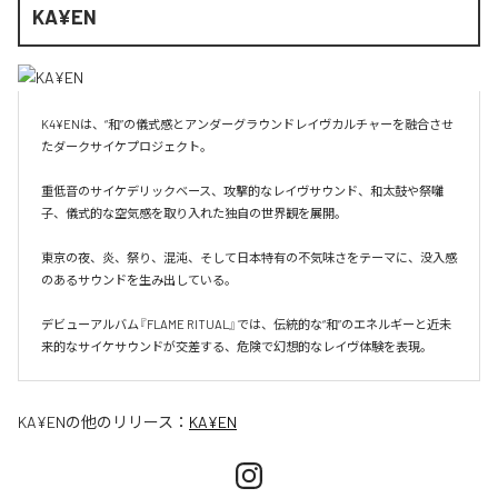
KA¥EN
K4¥ENは、“和”の儀式感とアンダーグラウンドレイヴカルチャーを融合させ
たダークサイケプロジェクト。

重低音のサイケデリックベース、攻撃的なレイヴサウンド、和太鼓や祭囃
子、儀式的な空気感を取り入れた独自の世界観を展開。

東京の夜、炎、祭り、混沌、そして日本特有の不気味さをテーマに、没入感
のあるサウンドを生み出している。

デビューアルバム『FLAME RITUAL』では、伝統的な“和”のエネルギーと近未
来的なサイケサウンドが交差する、危険で幻想的なレイヴ体験を表現。
KA¥EN
の他のリリース：
KA¥EN