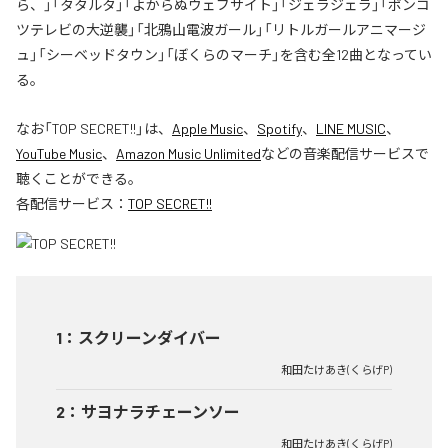
ら、」「タタルタ」「よからぬウェブサイト」「ジェラジェラ」「ポンコ
ツテレビの大逆襲」「北鴉山電波ガール」「リトルガールアニマージ
ュ」「シーベッドタウン」「ぼくらのマーチ」を含む全12曲となってい
る。
なお「
TOP SECRET!!
」は、
Apple Music
、
Spotify
、
LINE MUSIC
、
YouTube Music
、
Amazon Music Unlimited
などの音楽配信サービスで
聴くことができる。
各配信サービス：
TOP SECRET!!
1
：
スクリーンダイバー
和田たけあき(くらげP)
2
：
サヨナラチェーンソー
和田たけあき(くらげP)