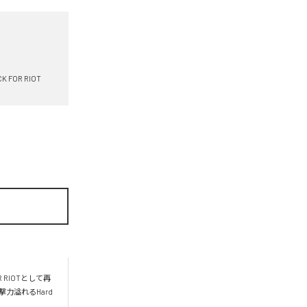
K FOR RIOT
 RIOTとして再
力溢れるHard 