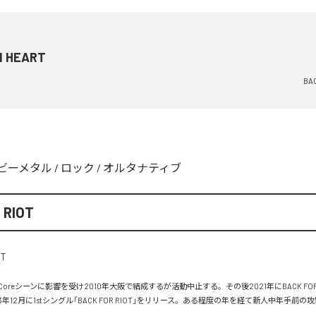
N HEART
BAC
ビーメタル
/
ロック
/
オルタナティブ
 RIOT
d Coreシーンに影響を受け2010年大阪で結成するが活動中止する。その後2021年にBACK FOR
年12月に1stシングル「BACK FOR RIOT」をリリース。ある程度の年を経て新人中年手前の攻撃