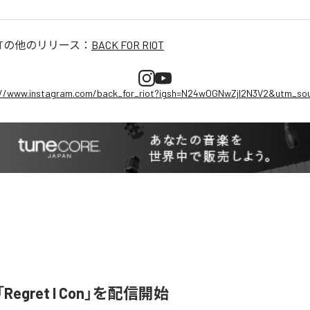
T
の他のリリース：
BACK FOR RIOT
://www.instagram.com/back_for_riot?igsh=N24wOGNwZjI2N3V2&utm_sou
、「Regret I Con」を配信開始