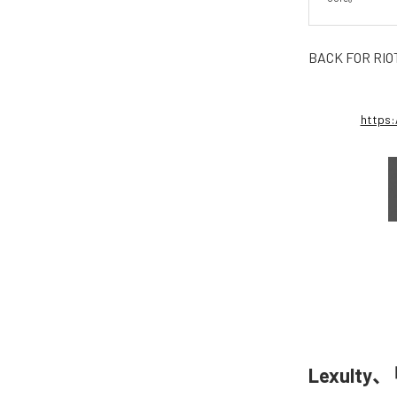
BACK FOR RIO
https
Lexulty