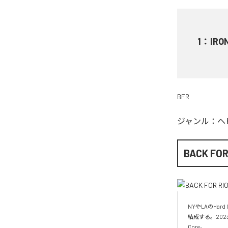
1
：
IRO
BFR
ジャンル：
ヘ
BACK FOR
NYやLAのHar
結成する。2023
Core。