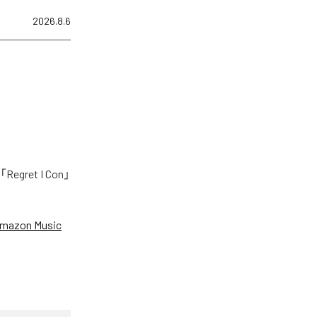
2026.8.6
ret I Con」
mazon Music