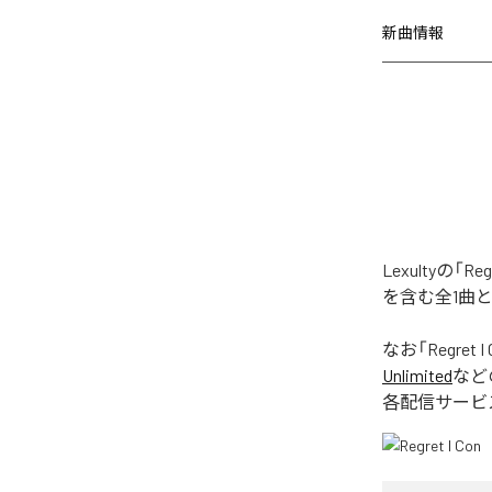
新曲情報
Lexultyの「
を含む全1曲
なお「
Regret I
Unlimited
など
各配信サービ