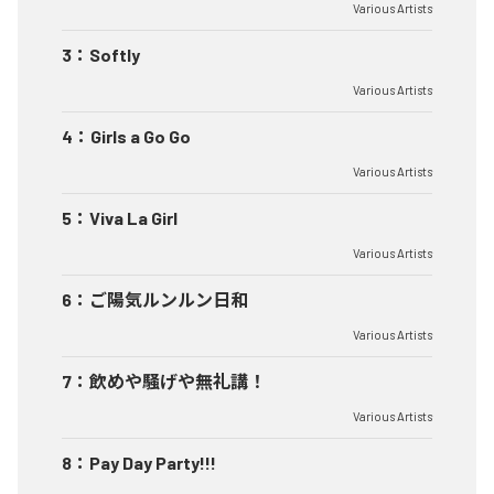
Various Artists
3
：
Softly
Various Artists
4
：
Girls a Go Go
Various Artists
5
：
Viva La Girl
Various Artists
6
：
ご陽気ルンルン日和
Various Artists
7
：
飲めや騒げや無礼講！
Various Artists
8
：
Pay Day Party!!!