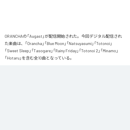
ORANCHAの「Augast」が配信開始された。今回デジタル配信され
た楽曲は、「Orancha」「Blue Moon」「Natsuyasumi」「Totonoi」
「Sweet Sleep」「Tasogare」「Rainy Friday」「Totonoi 2」「Minamo」
「Hotaru」を含む全10曲となっている。
夏の風と癒しのノスタルギアを

ORANCHAが贈る最新Lofi Beatsアルバム『August』は、「癒し」と「ノスタルジ
ア」をテーマにした、夏に寄り添う1枚です。

朝から始まりゆっくりと夕方へ導き夜風へ

どこか懐かしく、胸が締め付けられるようなメロディと、心地よいローファ
イ・ビート。

窓から吹き抜ける風を感じながら、ゆったりとした時間をお過ごしくださ
い。

読書や作業のお供に、そして寝る前のBGMなどリラックスした時間をお過ご
しください