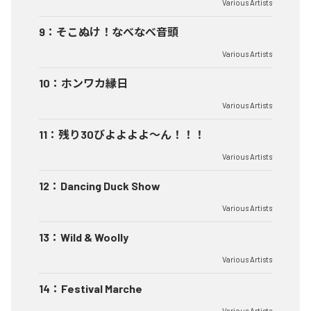
Various Artists
9
：
そこぬけ！なべなべ音頭
Various Artists
10
：
ホンワカ縁日
Various Artists
11
：
残り30びよよよよ〜ん！！！
Various Artists
12
：
Dancing Duck Show
Various Artists
13
：
Wild & Woolly
Various Artists
14
：
Festival Marche
Various Artists