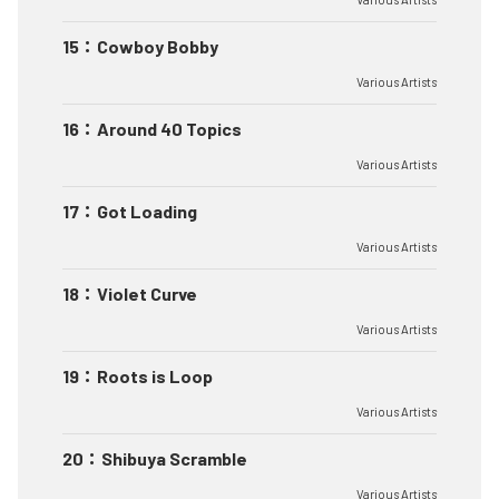
15
：
Cowboy Bobby
Various Artists
16
：
Around 40 Topics
Various Artists
17
：
Got Loading
Various Artists
18
：
Violet Curve
Various Artists
19
：
Roots is Loop
Various Artists
20
：
Shibuya Scramble
Various Artists