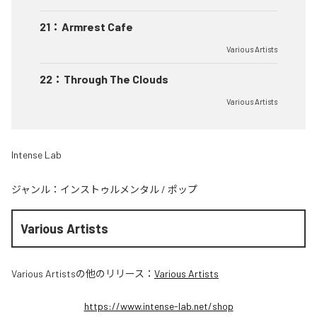
21
：
Armrest Cafe
Various Artists
22
：
Through The Clouds
Various Artists
Intense Lab
ジャンル：
インストゥルメンタル
/
ポップ
Various Artists
Various Artists
の他のリリース：
Various Artists
https://www.intense-lab.net/shop