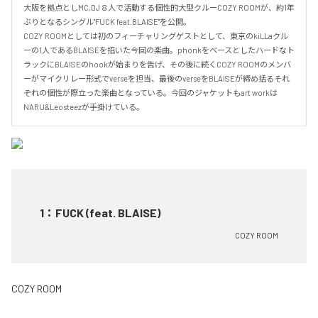
大阪を拠点としMC,DJ８人で活動する個性的大型クルーCOZY ROOMが、約1年
ぶりとなるシングル"FUCK feat.BLAISE"を公開。

COZY ROOMとしては初のフィーチャリングゲストとして、東京のkiLLaクル
ーの1人であるBLAISEを招いた今回の楽曲。phonkをベースとしたハードなト
ラックにBLAISEのhookが始まりを告げ、その後に続くCOZY ROOMのメンバ
ーがマイクリレー形式でverseを担当、最後のverseをBLAISEが締め括るそれ
ぞれの個性が際立った楽曲となっている。今回のジャケットもart workは
NARU&Leosteezが手掛けている。
1
：
FUCK (feat. BLAISE)
COZY ROOM
COZY ROOM