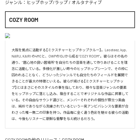
ジャンル：
ヒップホップ/ラップ
/
オルタナティブ
COZY ROOM
大阪を拠点に活動する【ミクスチャーヒップホップクルー】。Leosteez, kyp, 
NARU, KAIRI の4MCと、OWPの1DJから成る’’COZY ROOM’’。彼らはその名の
通り、’’居心地の良い居場所’’を自分たちの音楽を通して作りあげることを理
念に活動している。多様化が激しい昨今のヒップホップシーンで、その枠に
囚われることなく、どういったジャンルでも自分たちのフィールドを展開で
きることが最大の特徴といえる。彼らが掲げる【ミクスチャーヒップホッ
プ】とはまさにそのスタイルの事を指しており、様々な音楽ジャンルの要素
をヒップホップに落とし込み、複合することでオリジナルな作品に昇華して
いる。その自由なサウンド選びと、メンバーそれぞれの個性が際立つ楽曲
は、純朴でありながら洗練されているという一見アンビバレンスな要素が合
わさった唯一無二の印象を持つ。作品毎に全く違う色彩を魅せる彼らの活動
は、今後もリスナーに新鮮な衝撃を与え続けるだろう。
COZY ROOM
の他のリリース：
COZY ROOM