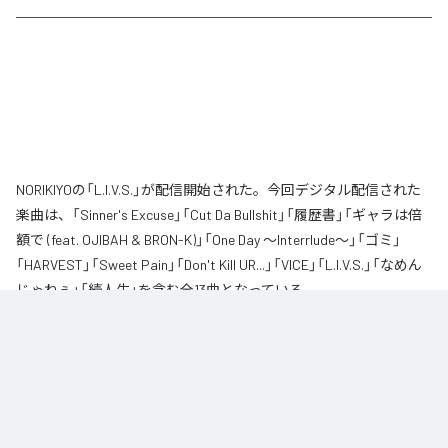
NORIKIYOの「L.I.V.S.」が配信開始された。今回デジタル配信された
楽曲は、「Sinner's Excuse」「Cut Da Bullshit」「履歴書」「ギャラは倍
額で (feat. OJIBAH & BRON-K)」「One Day ～Interrlude～」「ゴミ」
「HARVEST」「Sweet Pain」「Don't Kill UR...」「VICE」「L.I.V.S.」「なめん
じゃねぇ」「続人生」を含む全13曲となっている。
自身が難病に罹患し、自分のこれまでの人生と未来を改めて考え直したタイ
ミングに「Life Is Very Short」をテーマに制作されたアルバム。タイトルの
「L.I.V.S.」はLife Is Very Shortの頭文字を取ったものである。今作は本来、
NORIKIYOが収監中にリリースされる予定だった作品であり、予定より早く出
所が叶った為、お蔵入りになりそうだったが聴きたいと言うファンの声に応
える形でリリースが決定したキャリア12枚目のアルバムとなってる。