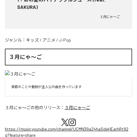
SAKURA)
３月にゃ〜ご
ジャンル：
キッズ
/
アニメ
/
J-Pop
３月にゃ〜ご
季節のことや動物が主人公の曲を作っています
３月にゃ〜ご
の他のリリース：
３月にゃ〜ご
https://music.youtube.com/channel/UCMN39a24haSdeHEarhRt92
g?feature=share