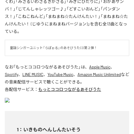
くわ」「みざるいわざるきかざる」「みぎにひだりに」「おかあサン
バ！」「じてんしゃレッツゴー♪」「どすこいおんど」「パンダン
ス！」「こねこねんど」「まねまね☆たんけんたい！」「まねまね☆た
んけんたい！ (じゆうにまねまねバージョン)」を含む全13曲となっ
ている。
童謡シンガーユニット『らぽぉる』のあそびうたCD第２弾！
なお「
もっとココロつながるあそびうた
」は、
Apple Music
、
Spotify
、
LINE MUSIC
、
YouTube Music
、
Amazon Music Unlimited
など
の音楽配信サービスで聴くことができる。
各配信サービス：
もっとココロつながるあそびうた
1
：
いきものへんしんたいそう