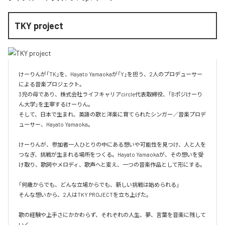
TKY project
けーりんが「TK」を、Hayato Yamaokaが「Y」を担う、2人のプロデューサー
による音楽プロジェクト。

3児の母であり、株式会社ライフキャリアcircle代表取締役、「Bポジけーり
ん大学」を主宰するけーりん。

そして、日本で生まれ、英語の歌と洋楽に育てられたシンガー／音楽プロデ
ューサー、Hayato Yamaoka。

けーりんが、参加者一人ひとりの中にある想いや可能性を見つけ、人と人を
つなぎ、挑戦が生まれる場所をつくる。Hayato Yamaokaが、その想いを受
け取り、歌詞やメロディ、歌声へと変え、一つの音楽作品として形にする。

「何歳からでも、どんな立場からでも、新しい挑戦は始められる」

そんな想いから、2人はTKY PROJECTを立ち上げた。

歌の経験や上手さにかかわらず、それぞれの人生、夢、言葉を音楽に残して
いく。
