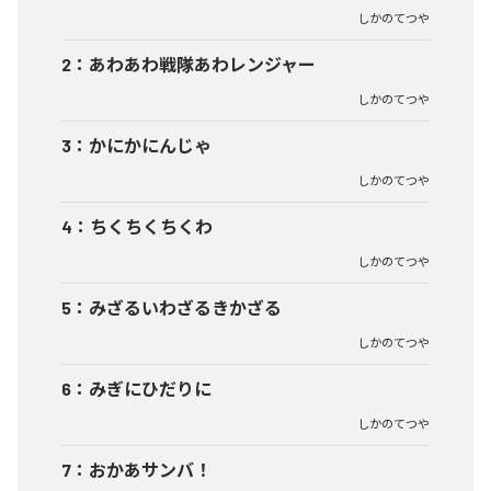
しかのてつや
2
：
あわあわ戦隊あわレンジャー
しかのてつや
3
：
かにかにんじゃ
しかのてつや
4
：
ちくちくちくわ
しかのてつや
5
：
みざるいわざるきかざる
しかのてつや
6
：
みぎにひだりに
しかのてつや
7
：
おかあサンバ！