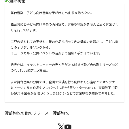
舞台音楽・子ども向け音楽を手がける 作曲家＆歌うたい。

舞台音楽と子ども向け音楽の両分野で、言葉や物語がきちんと届く音楽づく
りを行っています。

二児の父としての実感と、舞台作品で培ってきた構成力を活かし、子ども向
けのオリジナルソングから、

ミュージカル・公共イベントの音楽まで幅広く手がけています。

代表作は、イラストレーターの妻と手がける絵描き歌／魚の歌シリーズなど
のYouTube歌アニメ動画。

また舞台音楽の分野では、全国で公演を行う劇団わらび座などでオリジナル
ミュージカル５作品やノンバーバル舞台「祭シアターHANA」、天皇陛下ご即
位記念 全国豊かな海づくり大会（2019）などで音楽監督を務めてきました。
渡部絢也
の他のリリース：
渡部絢也