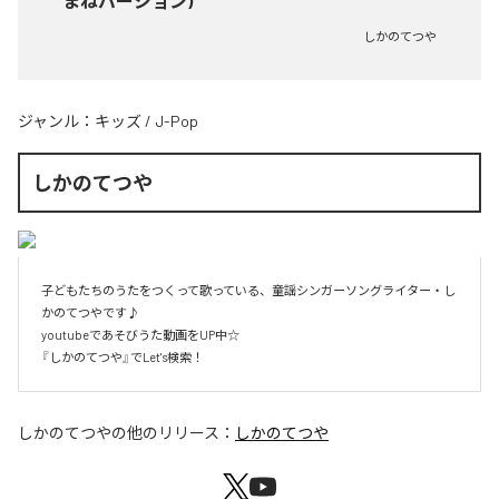
まねバージョン)
しかのてつや
ジャンル：
キッズ
/
J-Pop
しかのてつや
子どもたちのうたをつくって歌っている、童謡シンガーソングライター・し
かのてつやです♪

youtubeであそびうた動画をUP中☆

『しかのてつや』でLet's検索！
しかのてつや
の他のリリース：
しかのてつや