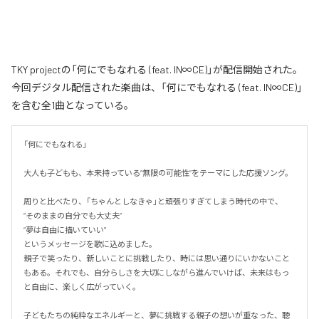
TKY projectの「何にでもなれる (feat. IN∞CE)」が配信開始された。
今回デジタル配信された楽曲は、「何にでもなれる (feat. IN∞CE)」
を含む全1曲となっている。
「何にでもなれる」

大人も子どもも、本来持っている“無限の可能性”をテーマにした応援ソング。

周りと比べたり、「ちゃんとしなきゃ」と頑張りすぎてしまう時代の中で、

“そのままの自分でも大丈夫”

“夢は自由に描いていい”

というメッセージを歌に込めました。

親子で笑ったり、新しいことに挑戦したり、時には思い通りにいかないこと
もある。それでも、自分らしさを大切にしながら進んでいけば、未来はもっ
と自由に、楽しく広がっていく。

子どもたちの純粋なエネルギーと、夢に挑戦する親子の想いが重なった、聴