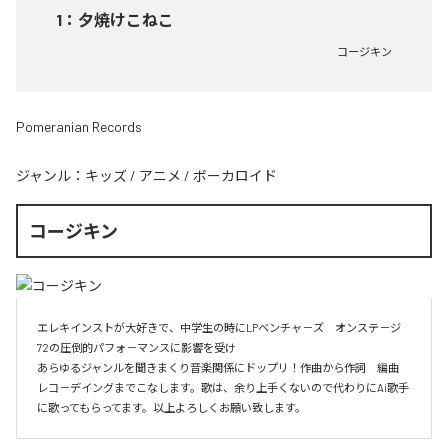
1
：
夕焼けこねこ
コージキン
Pomeranian Records
ジャンル：
キッズ
/
アニメ
/
ボーカロイド
コージキン
エレキインストが大好きで、中学生の時にLPベンチャ－ズ　オンステ－ジ
72の圧倒的パフォ－マンスに影響を受け

あらゆるジャンルを聞きまくり音楽関係にドップリ！作曲から作詞　編曲　
レコ－デイングまでこなします。歌は、余り上手くないので代わりにAi歌手
に歌ってもらってます。以上よろしくお願い致します。