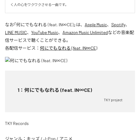
く人の心をワクワクさせる一曲です。
なお「
何にでもなれる (feat. IN∞CE)
」は、
Apple Music
、
Spotify
、
LINE MUSIC
、
YouTube Music
、
Amazon Music Unlimited
などの音楽配
信サービスで聴くことができる。
各配信サービス：
何にでもなれる (feat. IN∞CE)
1
：
何にでもなれる (feat. IN∞CE)
TKY project
TKY Records
ジャンル：
キッズ
/
J-Pop
/
アニメ