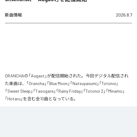
新曲情報
2026.8.7
ORANCHAの「Augast」が配信開始された。今回デジタル配信され
た楽曲は、「Orancha」「Blue Moon」「Natsuyasumi」「Totonoi」
「Sweet Sleep」「Tasogare」「Rainy Friday」「Totonoi 2」「Minamo」
「Hotaru」を含む全10曲となっている。
夏の風と癒しのノスタルギアを

ORANCHAが贈る最新Lofi Beatsアルバム『August』は、「癒し」と「ノスタルジ
ア」をテーマにした、夏に寄り添う1枚です。

朝から始まりゆっくりと夕方へ導き夜風へ
