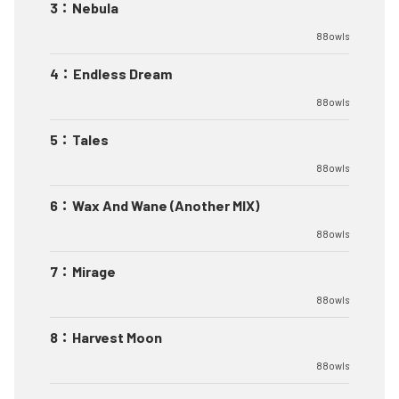
3
：
Nebula
88owls
4
：
Endless Dream
88owls
5
：
Tales
88owls
6
：
Wax And Wane (Another MIX)
88owls
7
：
Mirage
88owls
8
：
Harvest Moon
88owls