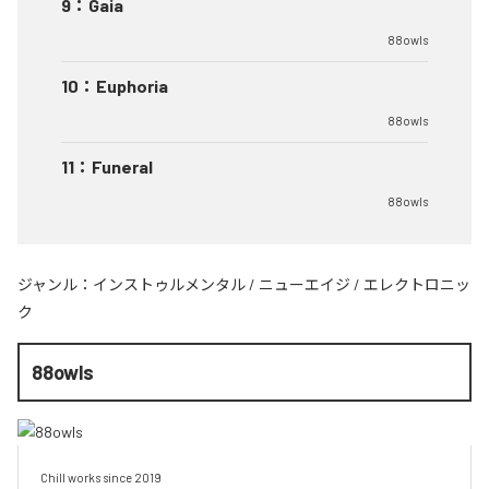
9
：
Gaia
88owls
10
：
Euphoria
88owls
11
：
Funeral
88owls
ジャンル：
インストゥルメンタル
/
ニューエイジ
/
エレクトロニッ
ク
88owls
Chill works since 2019