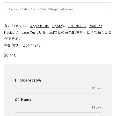
Ambient / Relax / Focus / Calm / Sleep /Meditation
なお「
1945
」は、
Apple Music
、
Spotify
、
LINE MUSIC
、
YouTube
Music
、
Amazon Music Unlimited
などの音楽配信サービスで聴くこと
ができる。
各配信サービス：
1945
1
：
Scarecrow
88owls
2
：
Ruins
88owls